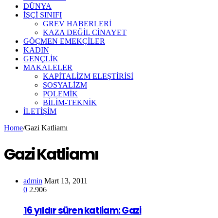
DÜNYA
İŞÇİ SINIFI
GREV HABERLERİ
KAZA DEĞİL CİNAYET
GÖÇMEN EMEKÇİLER
KADIN
GENÇLİK
MAKALELER
KAPİTALİZM ELEŞTİRİSİ
SOSYALİZM
POLEMİK
BİLİM-TEKNİK
ILETIŞIM
Home
/
Gazi Katliamı
Gazi Katliamı
admin
Mart 13, 2011
0
2.906
16 yıldır süren katliam: Gazi