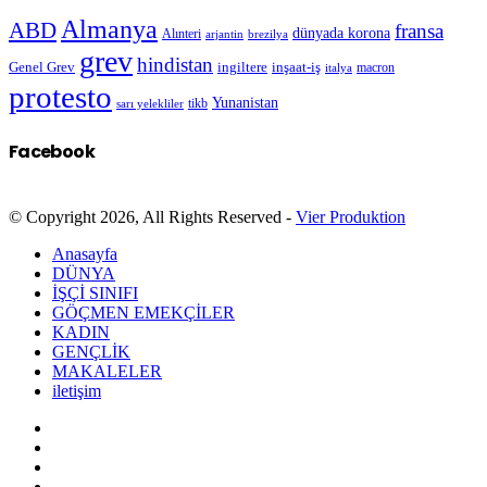
Almanya
ABD
fransa
dünyada korona
Alınteri
arjantin
brezilya
grev
hindistan
Genel Grev
inşaat-iş
ingiltere
macron
italya
protesto
Yunanistan
sarı yelekliler
tikb
Facebook
© Copyright 2026, All Rights Reserved -
Vier Produktion
Anasayfa
DÜNYA
İŞÇİ SINIFI
GÖÇMEN EMEKÇİLER
KADIN
GENÇLİK
MAKALELER
iletişim