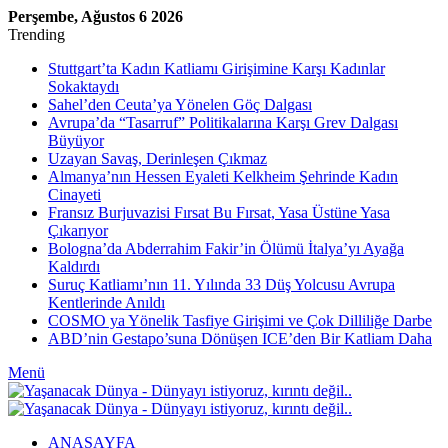
Perşembe, Ağustos 6 2026
Trending
Stuttgart’ta Kadın Katliamı Girişimine Karşı Kadınlar
Sokaktaydı
Sahel’den Ceuta’ya Yönelen Göç Dalgası
Avrupa’da “Tasarruf” Politikalarına Karşı Grev Dalgası
Büyüyor
Uzayan Savaş, Derinleşen Çıkmaz
Almanya’nın Hessen Eyaleti Kelkheim Şehrinde Kadın
Cinayeti
Fransız Burjuvazisi Fırsat Bu Fırsat, Yasa Üstüne Yasa
Çıkarıyor
Bologna’da Abderrahim Fakir’in Ölümü İtalya’yı Ayağa
Kaldırdı
Suruç Katliamı’nın 11. Yılında 33 Düş Yolcusu Avrupa
Kentlerinde Anıldı
COSMO ya Yönelik Tasfiye Girişimi ve Çok Dilliliğe Darbe
ABD’nin Gestapo’suna Dönüşen ICE’den Bir Katliam Daha
Menü
ANASAYFA