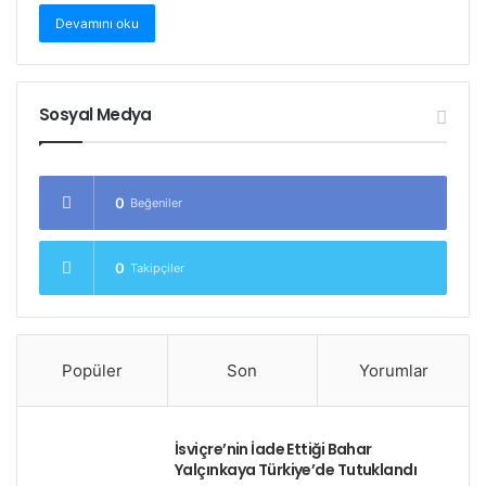
Devamını oku
Sosyal Medya
0
Beğeniler
0
Takipçiler
Popüler
Son
Yorumlar
İsviçre’nin İade Ettiği Bahar
Yalçınkaya Türkiye’de Tutuklandı