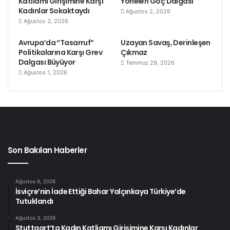
Katliamı Girişimine Karşı
Yönelen Göç Dalgası
Kadınlar Sokaktaydı
Ağustos 2, 2026
Ağustos 3, 2026
Avrupa’da “Tasarruf”
Uzayan Savaş, Derinleşen
Politikalarına Karşı Grev
Çıkmaz
Dalgası Büyüyor
Temmuz 29, 2026
Ağustos 1, 2026
Son Bakılan Haberler
Ağustos 6, 2026
İsviçre’nin İade Ettiği Bahar Yalçınkaya Türkiye’de
Tutuklandı
Ağustos 3, 2026
Stuttgart’ta Kadın Katliamı Girişimine Karşı Kadınlar