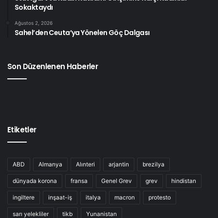
Sokaktaydı
Ağustos 2, 2026
Sahel’den Ceuta’ya Yönelen Göç Dalgası
Son Düzenlenen Haberler
Etiketler
ABD
Almanya
Alınteri
arjantin
brezilya
dünyada korona
fransa
Genel Grev
grev
hindistan
ingiltere
inşaat-iş
italya
macron
protesto
sarı yelekliler
tikb
Yunanistan