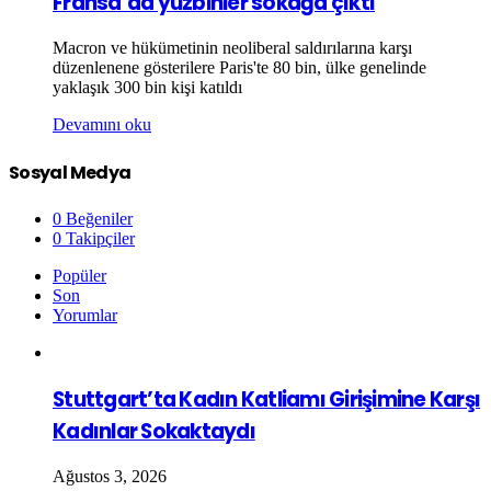
Fransa’da yüzbinler sokağa çıktı
Macron ve hükümetinin neoliberal saldırılarına karşı
düzenlenene gösterilere Paris'te 80 bin, ülke genelinde
yaklaşık 300 bin kişi katıldı
Devamını oku
Sosyal Medya
0
Beğeniler
0
Takipçiler
Popüler
Son
Yorumlar
Stuttgart’ta Kadın Katliamı Girişimine Karşı
Kadınlar Sokaktaydı
Ağustos 3, 2026