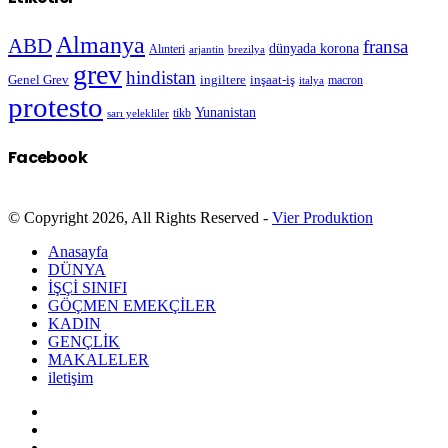
Almanya
ABD
fransa
dünyada korona
Alınteri
arjantin
brezilya
grev
hindistan
Genel Grev
inşaat-iş
ingiltere
macron
italya
protesto
Yunanistan
sarı yelekliler
tikb
Facebook
© Copyright 2026, All Rights Reserved -
Vier Produktion
Anasayfa
DÜNYA
İŞÇİ SINIFI
GÖÇMEN EMEKÇİLER
KADIN
GENÇLİK
MAKALELER
iletişim