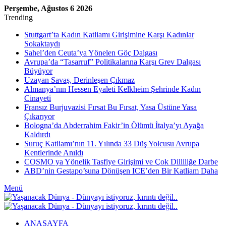
Perşembe, Ağustos 6 2026
Trending
Stuttgart’ta Kadın Katliamı Girişimine Karşı Kadınlar
Sokaktaydı
Sahel’den Ceuta’ya Yönelen Göç Dalgası
Avrupa’da “Tasarruf” Politikalarına Karşı Grev Dalgası
Büyüyor
Uzayan Savaş, Derinleşen Çıkmaz
Almanya’nın Hessen Eyaleti Kelkheim Şehrinde Kadın
Cinayeti
Fransız Burjuvazisi Fırsat Bu Fırsat, Yasa Üstüne Yasa
Çıkarıyor
Bologna’da Abderrahim Fakir’in Ölümü İtalya’yı Ayağa
Kaldırdı
Suruç Katliamı’nın 11. Yılında 33 Düş Yolcusu Avrupa
Kentlerinde Anıldı
COSMO ya Yönelik Tasfiye Girişimi ve Çok Dilliliğe Darbe
ABD’nin Gestapo’suna Dönüşen ICE’den Bir Katliam Daha
Menü
ANASAYFA