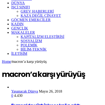
DÜNYA
İŞÇİ SINIFI
GREV HABERLERİ
KAZA DEĞİL CİNAYET
GÖÇMEN EMEKÇİLER
KADIN
GENÇLİK
MAKALELER
KAPİTALİZM ELEŞTİRİSİ
SOSYALİZM
POLEMİK
BİLİM-TEKNİK
ILETIŞIM
Home
/
macron’a karşı yürüyüş
macron’a karşı yürüyüş
Yaşanacak Dünya
Mayıs 26, 2018
0
4.430