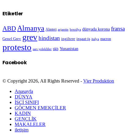
Etiketler
Almanya
ABD
fransa
dünyada korona
Alınteri
arjantin
brezilya
grev
hindistan
Genel Grev
inşaat-iş
ingiltere
macron
italya
protesto
Yunanistan
sarı yelekliler
tikb
Facebook
© Copyright 2026, All Rights Reserved -
Vier Produktion
Anasayfa
DÜNYA
İŞÇİ SINIFI
GÖÇMEN EMEKÇİLER
KADIN
GENÇLİK
MAKALELER
iletişim