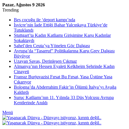
Pazar, Ağustos 9 2026
Trending
Beş çocuğu ile ‘deport kampı’nda
İsviçre’nin İade Ettiği Bahar Yalçınkaya Türkiye’de
Tutuklandı
Stuttgart’ta Kadın Katliamı Girişimine Karşı Kadınlar
Sokaktaydı
Sahel’den Ceuta’ya Yönelen Göç Dalgası
Avrupa’da “Tasarruf” Politikalarına Karşı Grev Dalgası
Büyüyor
Uzayan Savaş, Derinleşen Çıkmaz
Almanya’nın Hessen Eyaleti Kelkheim Şehrinde Kadın
Cinayeti
Fransız Burjuvazisi Fırsat Bu Fırsat, Yasa Üstüne Yasa
Çıkarıyor
Bologna’da Abderrahim Fakir’in Ölümü İtalya’yı Ayağa
Kaldırdı
Suruç Katliamı’nın 11. Yılında 33 Düş Yolcusu Avrupa
Kentlerinde Anıldı
Menü