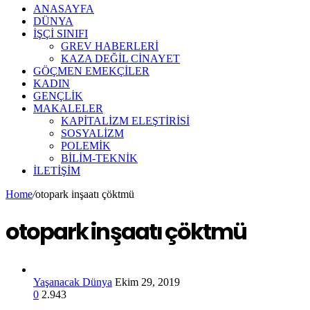
ANASAYFA
DÜNYA
İŞÇİ SINIFI
GREV HABERLERİ
KAZA DEĞİL CİNAYET
GÖÇMEN EMEKÇİLER
KADIN
GENÇLİK
MAKALELER
KAPİTALİZM ELEŞTİRİSİ
SOSYALİZM
POLEMİK
BİLİM-TEKNİK
ILETIŞIM
Home
/
otopark inşaatı çöktmü
otopark inşaatı çöktmü
Yaşanacak Dünya
Ekim 29, 2019
0
2.943