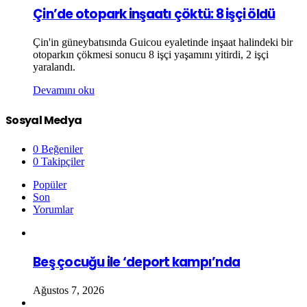
Çin’de otopark inşaatı çöktü: 8 işçi öldü
Çin'in güneybatısında Guicou eyaletinde inşaat halindeki bir
otoparkın çökmesi sonucu 8 işçi yaşamını yitirdi, 2 işçi
yaralandı.
Devamını oku
Sosyal Medya
0
Beğeniler
0
Takipçiler
Popüler
Son
Yorumlar
Beş çocuğu ile ‘deport kampı’nda
Ağustos 7, 2026