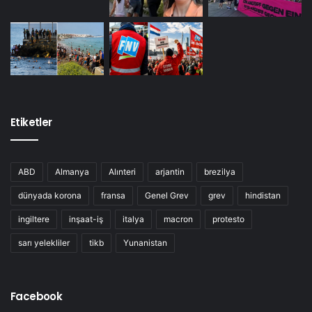
Etiketler
ABD
Almanya
Alınteri
arjantin
brezilya
dünyada korona
fransa
Genel Grev
grev
hindistan
ingiltere
inşaat-iş
italya
macron
protesto
sarı yelekliler
tikb
Yunanistan
Facebook