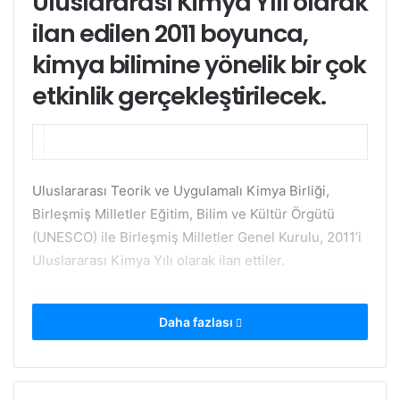
Uluslararası Kimya Yılı olarak
ilan edilen 2011 boyunca,
kimya bilimine yönelik bir çok
etkinlik gerçekleştirilecek.
Uluslararası Teorik ve Uygulamalı Kimya Birliği,
Birleşmiş Milletler Eğitim, Bilim ve Kültür Örgütü
(UNESCO) ile Birleşmiş Milletler Genel Kurulu, 2011’i
Uluslararası Kimya Yılı olarak ilan ettiler.
Daha fazlası
2011 Uluslararası Kimya Yılı’nın resmi logosu.
2011 Kimya Yılı (IYC 2011) boyunca, kimya ile
kimyanın insanoğluna yaptığı katkılar “Kimya: