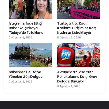
İsviçre’nin İade Ettiği
Stuttgart’ta Kadın
Bahar Yalçınkaya
Katliamı Girişimine Karşı
Türkiye’de Tutuklandı
Kadınlar Sokaktaydı
Ağustos 6, 2026
Ağustos 3, 2026
Sahel’den Ceuta’ya
Avrupa’da “Tasarruf”
Yönelen Göç Dalgası
Politikalarına Karşı Grev
Dalgası Büyüyor
Ağustos 2, 2026
Ağustos 1, 2026