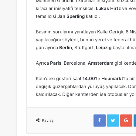
Mönchen Gladbach kiracılar inisiyatifi sözcüsü
kiracılar inisiyatifi temsilcisi
Lukas Hirtz
ve Vov
temsilcisi
Jan Sperling
katıldı.
Basının sorularını yanıtlayan Kalle Gerigk, 6 N
yapılacağını söyledi, bunun yerel ve federal hü
gün ayrıca
Berlin
, Stuttgart,
Leipzig
başta olma
Ayrıca
Paris
, Barcelona,
Amsterdam
gibi kentl
Köln’deki gösteri saat
14.00
’te
Heumarkt
’ta bi
değişik güzergahlardan yürüyüş yapılacak. Dor
kaldırılacak. Diğer kentlerden ise otobüsler yol
F
T
G
a
w
o
Paylaş
c
i
o
e
t
g
b
t
l
o
e
e
o
r
+