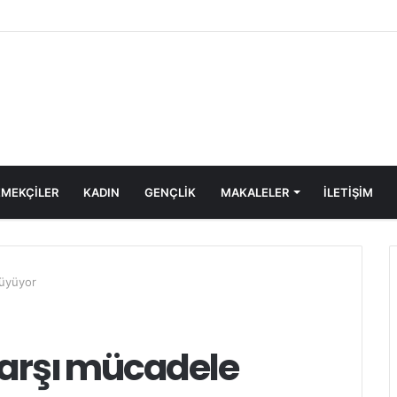
Katliamı Girişimine Karşı Kadınlar Sokaktaydı
MEKÇİLER
KADIN
GENÇLİK
MAKALELER
ILETIŞIM
büyüyor
karşı mücadele