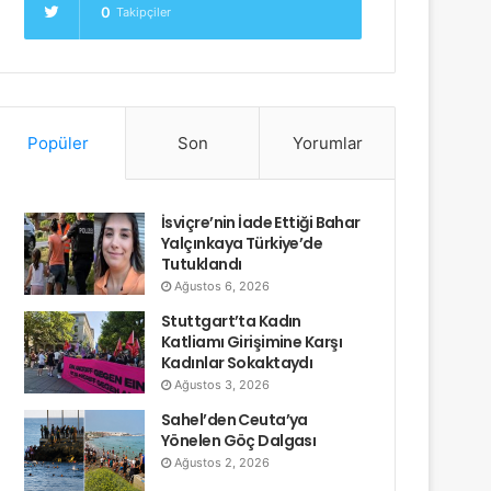
0
Takipçiler
Popüler
Son
Yorumlar
İsviçre’nin İade Ettiği Bahar
Yalçınkaya Türkiye’de
Tutuklandı
Ağustos 6, 2026
Stuttgart’ta Kadın
Katliamı Girişimine Karşı
Kadınlar Sokaktaydı
Ağustos 3, 2026
Sahel’den Ceuta’ya
Yönelen Göç Dalgası
Ağustos 2, 2026