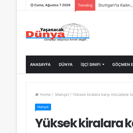
Stuttgart’ta Kadın 
Cuma, Ağustos 7 2026
Trending
ANASAYFA
DÜNYA
İŞÇİ SINIFI
GÖÇMEN E
Home
/
Manşet
/
Yüksek kiralara karşı mücadele 
Manşet
Yüksek kiralara 