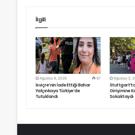
k
İlgili
Ağustos 6, 2026
97
Ağustos 3, 
İsviçre’nin İade Ettiği Bahar
Stuttgart’ta
Yalçınkaya Türkiye’de
Girişimine K
Tutuklandı
Sokaktaydı