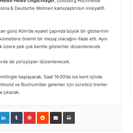
Heike Heike Oligschläger
, Duisburg Hochheide
onia & Deutsche Wohnen kamulaştırılsın inisiyatifi
isan günü Köln’de eyalet çapında büyük bir gösterinin
kümetlere önemli bir mesaj olacağını ifade etti. Aynı
k üzere pek çok kentte gösteriler düzenlenecek.
erde de yürüyüşler düzenlenecek.
r mitingle başlayacak. Saat 16.00’da ise kent içinde
tmund ve Bochum’dan gelenler için ücretsiz trenler
a çıkacak.
L
T
P
R
S
Y
i
u
i
e
h
a
n
m
n
d
a
z
k
b
t
d
r
d
e
l
e
i
e
ı
d
r
r
t
v
r
I
e
i