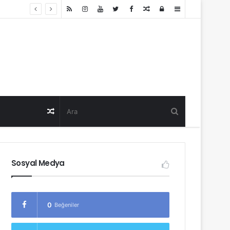
Random
Log
Sidebar
Post
in
Random
Post
Sosyal Medya
0
Beğeniler