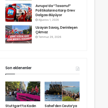
Avrupa’da “Tasarruf”
Politikalarına Karşı Grev
Dalgası Büyüyor
Ağustos 1, 2026
Uzayan Savaş, Derinleşen
Çıkmaz
Temmuz 29, 2026
Son eklenenler
Stuttgart’ta Kadın
Sahel’den Ceuta’ya