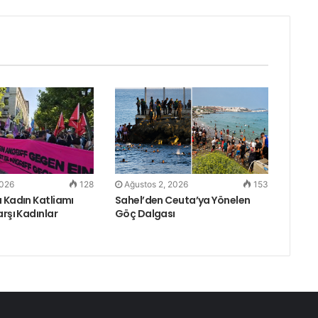
n
s
a
t
E
m
a
i
l
2026
128
Ağustos 2, 2026
153
 Kadın Katliamı
Sahel’den Ceuta’ya Yönelen
arşı Kadınlar
Göç Dalgası