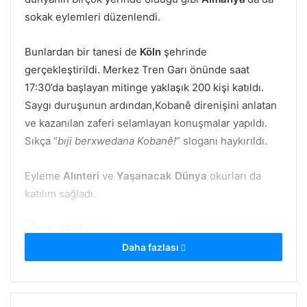
sokak eylemleri düzenlendi.
Bunlardan bir tanesi de
Köln
şehrinde
gerçekleştirildi. Merkez Tren Garı önünde saat
17:30’da başlayan mitinge yaklaşık 200 kişi katıldı.
Saygı duruşunun ardından,Kobanê direnişini anlatan
ve kazanılan zaferi selamlayan konuşmalar yapıldı.
Sıkça “
bıji berxwedana Kobanê!
” sloganı haykırıldı.
Eyleme
Alınteri
ve
Yaşanacak Dünya
okurları da
katılım sağladı.
Daha fazlası