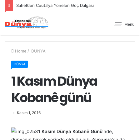
Sahel’den Ceuta’ya Yönelen Göç Dalgası
Menü
Home
/
DÜNYA
DÜNYA
1 Kasım Dünya
Kobanê günü
Kasım 1, 2016
1 Kasım Dünya Kobanê Günü
‘nde,
dünyanın birçok yerinde olduğu gibi
Almanya
‘da da