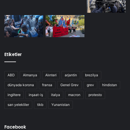
Etiketler
ABD
Almanya
Alınteri
arjantin
brezilya
dünyada korona
fransa
Genel Grev
grev
hindistan
ingiltere
inşaat-iş
italya
macron
protesto
sarı yelekliler
tikb
Yunanistan
Facebook