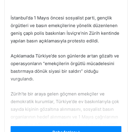
İstanbul’da 1 Mayıs öncesi sosyalist parti, gençlik
örgütleri ve basın emekçilerine yönelik düzenlenen
geniş çaplı polis baskınları İsviçre’nin Zürih kentinde
yapılan basın açıklamasıyla protesto edildi.
Açıklamada Türkiye’de son günlerde artan gözaltı ve
operasyonların “emekçilerin örgütlü mücadelesini
bastırmaya dönük siyasi bir saldırı” olduğu
vurgulandı.
Zürih’te bir araya gelen göçmen emekçiler ve
demokratik kurumlar, Türkiye’de ev baskınlarıyla çok
sayıda kişinin gözaltına alınmasını, sosyalist basın
organlarının hedef alınmasını ve 1 Mayıs çağrılarının
kriminalize edilmesini “iktidarın emekçilerin örgütlü