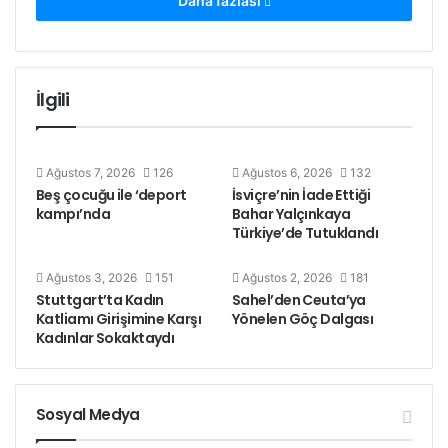
gücünden duyduğu korkunun göstergesi” olarak
Daha fazlası
değerlendirdi.
Açıklamada 1 Mayıs’ın tarihsel ve sınıfsal önemine
İlgili
dikkat çekilerek, Taksim Meydanı’nın işçilere
kapatılmasının “Türkiye-Kürdistan işçi sınıfı
hareketinin hafızasına yönelik siyasi bir saldırı”
Ağustos 7, 2026
126
Ağustos 6, 2026
132
olduğu ifade edildi. Buna rağmen işçi sınıfının 1
Beş çocuğu ile ‘deport
İsviçre’nin İade Ettiği
Mayıs’ı sahiplenme iradesinin hiçbir baskıyla
kampı’nda
Bahar Yalçınkaya
Türkiye’de Tutuklandı
engellenemeyeceği belirtildi.
Ağustos 3, 2026
151
Ağustos 2, 2026
181
Stuttgart’ta Kadın
Sahel’den Ceuta’ya
Katliamı Girişimine Karşı
Yönelen Göç Dalgası
Kadınlar Sokaktaydı
????1 Mayıs Oprasyonlarına
Zürih’ten Tepki. İstanbul’da 1
Mayıs öncesi sosyalist parti,
Sosyal Medya
gençlik örgütleri ve basın