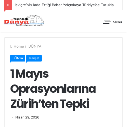
İsviçre’nin İade Ettiği Bahar Yalçınkaya Türkiye’de Tutuklandı
Menü
Home
/
DÜNYA
DÜNYA
Manşet
1 Mayıs
Oprasyonlarına
Zürih’ten Tepki
Nisan 29, 2026