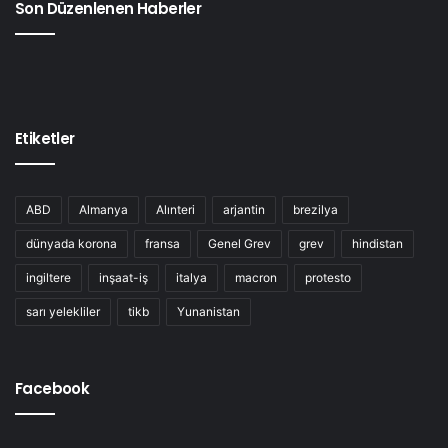
Son Düzenlenen Haberler
Etiketler
ABD
Almanya
Alınteri
arjantin
brezilya
dünyada korona
fransa
Genel Grev
grev
hindistan
ingiltere
inşaat-iş
italya
macron
protesto
sarı yelekliler
tikb
Yunanistan
Facebook