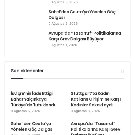
Ağustos 3, 2026
baskılarla karşı karşıya olduğu vurgulandı. Bu
çerçevede Doruk Madencilik işçilerinin Eskişehir’den
Sahel’den Ceuta’ya Yönelen Göç
Dalgası
Ankara’ya yürüyüşü sırasında polis müdahalesine
Ağustos 2, 2026
uğraması, “devlet-sermaye işbirliğinin en görünür
Avrupa’da “Tasarruf” Politikalarına
örneklerinden biri” olarak aktarıldı.
Karşı Grev Dalgası Büyüyor
Ağustos 1, 2026
Göçmen emekçiler, Türkiye’deki baskıların yalnızca
yerel bir sorun olarak görülmemesi gerektiğini
belirterek, dünya genelinde emekçilere yönelik
Son eklenenler
saldırıların farklı biçimlerde sürdüğünü, bu nedenle
enternasyonal dayanışmanın güçlendirilmesinin
zorunlu olduğunu ifade etti. İsviçre’deki sendikalar,
İsviçre’nin İade Ettiği
Stuttgart’ta Kadın
demokratik kurumlar, kadın örgütleri, gençlik yapıları
Bahar Yalçınkaya
Katliamı Girişimine Karşı
Türkiye’de Tutuklandı
Kadınlar Sokaktaydı
ve ilerici kamuoyu “Faşist Türk devletinin emekçilere
Ağustos 6, 2026
Ağustos 3, 2026
yönelik baskılarına karşı ses yükseltmeye” çağrıldı.
Sahel’den Ceuta’ya
Avrupa’da “Tasarruf”
Açıklama “Gözaltına alınanlar derhal serbest
Yönelen Göç Dalgası
Politikalarına Karşı Grev