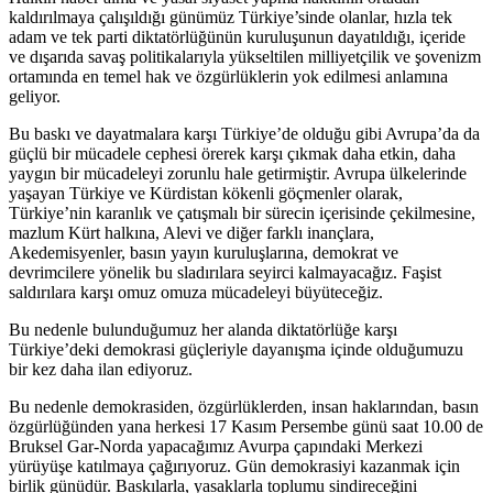
kaldırılmaya çalışıldığı günümüz Türkiye’sinde olanlar, hızla tek
adam ve tek parti diktatörlüğünün kuruluşunun dayatıldığı, içeride
ve dışarıda savaş politikalarıyla yükseltilen milliyetçilik ve şovenizm
ortamında en temel hak ve özgürlüklerin yok edilmesi anlamına
geliyor.
Bu baskı ve dayatmalara karşı Türkiye’de olduğu gibi Avrupa’da da
güçlü bir mücadele cephesi örerek karşı çıkmak daha etkin, daha
yaygın bir mücadeleyi zorunlu hale getirmiştir. Avrupa ülkelerinde
yaşayan Türkiye ve Kürdistan kökenli göçmenler olarak,
Türkiye’nin karanlık ve çatışmalı bir sürecin içerisinde çekilmesine,
mazlum Kürt halkına, Alevi ve diğer farklı inançlara,
Akedemisyenler, basın yayın kuruluşlarına, demokrat ve
devrimcilere yönelik bu sladırılara seyirci kalmayacağız. Faşist
saldırılara karşı omuz omuza mücadeleyi büyüteceğiz.
Bu nedenle bulunduğumuz her alanda diktatörlüğe karşı
Türkiye’deki demokrasi güçleriyle dayanışma içinde olduğumuzu
bir kez daha ilan ediyoruz.
Bu nedenle demokrasiden, özgürlüklerden, insan haklarından, basın
özgürlüğünden yana herkesi 17 Kasım Persembe günü saat 10.00 de
Bruksel Gar-Norda yapacağımız Avurpa çapındaki Merkezi
yürüyüşe katılmaya çağırıyoruz. Gün demokrasiyi kazanmak için
birlik günüdür. Baskılarla, yasaklarla toplumu sindireceğini