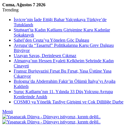
Cuma, Ağustos 7 2026
Trending
İsviçre’nin İade Ettiği Bahar Yalçınkaya Türkiye’de
Tutuklandı
Stuttgart’ta Kadın Katliamı Girişimine Karşı Kadınlar
Sokaktaydı
Sahel’den Ceuta’ya Yönelen Göç Dalgası
Avrupa’da “Tasarruf” Politikalarına Karşı Grev Dalgası
Büyüyor
Uzayan Savaş, Derinleşen Çıkmaz
Almanya’nın Hessen Eyaleti Kelkheim Şehrinde Kadın
Cinayeti
Fransız Burjuvazisi Fırsat Bu Fırsat, Yasa Üstüne Yasa
Çıkarıyor
Bologna’da Abderrahim Fakir’in Ölümü İtalya’yı Ayağa
Kaldırdı
Suruç Katliamı’nın 11. Yılında 33 Düş Yolcusu Avrupa
Kentlerinde Anıldı
COSMO ya Yönelik Tasfiye Girişimi ve Çok Dilliliğe Darbe
Menü