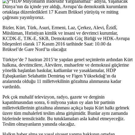
“HDP Milyonların İradesidir Yargılanamaz” adıyla, Yaşanacak
Dünya’nın da içinde yer aldığı, Avrupa’da demokratik kurumların
ortaklaşa düzenledikleri 17 Kasım Brüksel yürüyüş ve miting
çağrısını yayınlıyoruz.
Bizler, Kürt, Türk, Asuri, Ermeni, Laz, Çerkez, Alevi, Êzidî,
Müslüman, Hıristiyan kimlik ve insani ve devrimci kurumlar,
KCDK-E, TJK-E, SKB, Demokratik Güç Birliği ve HDK-Avrupa
bileşenleri olarak 17 Kasım 2016 tarihinde Saat: 10.00 da
Brüksel’de Gare Nord’ta olacağız
Türkiye’de 7 haziran 2015’te yapılan genel seçimlerin ardından Kürt
halkına, devrimcilere, Alevilere, muhaefete ve demokrasi güçlerine
yönelik başlatılan baskılar, katliamlar ve yasaklamalar, HDP
Eşbaşkanları Selahattin Demirtaş ve Figen Yüksekdağ’ın da
aralarında olduğu 11 milletvekilinin gözaltına alınmasına kadar
vardırıldı.
Pek çok muhalif televizyon, radyo, gazete ve derginin
kapatılmasından sonra, 6 milyona yakın oy alan bir partinin
milletvekillerinin gözaltına alınması açıkça başta Kürt halkı gelmek
üzere tüm muhalefeti teslim alma girişimidir. Bunlar aynı zamanda
bizlerinde temsilcisidir. Bu tutuklamaları asla kabul etmeyeceğiz.
Teslim olmayanların yanında olacağız.
Halkın haber alma ve yasal siyaset yapma hakkının ortadan