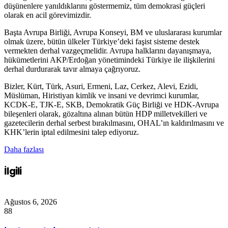
düşünenlere yanıldıklarını göstermemiz, tüm demokrasi güçleri
olarak en acil görevimizdir.
Başta Avrupa Birliği, Avrupa Konseyi, BM ve uluslararası kurumlar
olmak üzere, bütün ülkeler Türkiye’deki faşist sisteme destek
vermekten derhal vazgeçmelidir. Avrupa halklarını dayanışmaya,
hükümetlerini AKP/Erdoğan yönetimindeki Türkiye ile ilişkilerini
derhal durdurarak tavır almaya çağrıyoruz.
Bizler, Kürt, Türk, Asuri, Ermeni, Laz, Cerkez, Alevi, Ezidi,
Müslüman, Hiristiyan kimlik ve insani ve devrimci kurumlar,
KCDK-E, TJK-E, SKB, Demokratik Güç Birliği ve HDK-Avrupa
bileşenleri olarak, gözaltına alınan bütün HDP milletvekilleri ve
gazetecilerin derhal serbest bırakılmasını, OHAL’ın kaldırılmasını ve
KHK’lerin iptal edilmesini talep ediyoruz.
Daha fazlası
İlgili
Ağustos 6, 2026
88