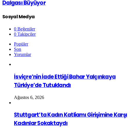
Dalgası Büyüyor
Sosyal Medya
0
Beğeniler
0
Takipçiler
Popüler
Son
Yorumlar
İsviçre’nin İade Ettiği Bahar Yalçınkaya
Türkiye’de Tutuklandı
Ağustos 6, 2026
Stuttgart’ta Kadın Katliamı Girişimine Karşı
Kadınlar Sokaktaydı