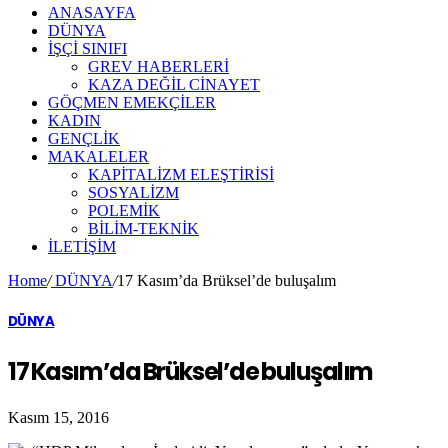
ANASAYFA
DÜNYA
İŞÇİ SINIFI
GREV HABERLERİ
KAZA DEĞİL CİNAYET
GÖÇMEN EMEKÇİLER
KADIN
GENÇLİK
MAKALELER
KAPİTALİZM ELEŞTİRİSİ
SOSYALİZM
POLEMİK
BİLİM-TEKNİK
ILETIŞIM
Home
/
DÜNYA
/
17 Kasım’da Brüksel’de buluşalım
DÜNYA
17 Kasım’da Brüksel’de buluşalım
Kasım 15, 2016