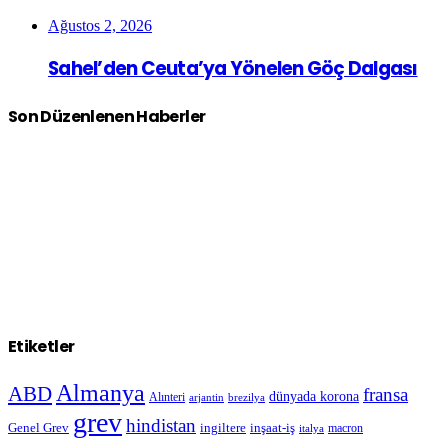
Ağustos 2, 2026
Sahel’den Ceuta’ya Yönelen Göç Dalgası
Son Düzenlenen Haberler
Etiketler
Almanya
ABD
fransa
dünyada korona
Alınteri
arjantin
brezilya
grev
hindistan
Genel Grev
inşaat-iş
ingiltere
macron
italya