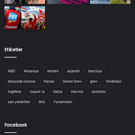
Etiketler
ABD
Almanya
Alınteri
arjantin
brezilya
dünyada korona
fransa
Genel Grev
grev
hindistan
ingiltere
inşaat-iş
italya
macron
protesto
sarı yelekliler
tikb
Yunanistan
Facebook