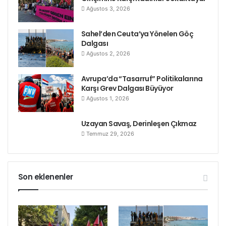
duraklara kadar takip etmek olarak gösterdi. Çevik
Ağustos 3, 2026
kuvvet eşliğinde toplu halde yürüyen kitle herhangi
Sahel’den Ceuta’ya Yönelen Göç
bir çatışma çıkmadan alandan ayrıldı.
Dalgası
Ağustos 2, 2026
Avrupa’da “Tasarruf” Politikalarına
Karşı Grev Dalgası Büyüyor
Ağustos 1, 2026
Uzayan Savaş, Derinleşen Çıkmaz
Temmuz 29, 2026
Son eklenenler