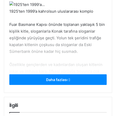
1925’ten 1999’a kahrolsun uluslararası komplo
Fuar Basmane Kapısı önünde toplanan yaklaşık 5 bin
kişilik kitle, sloganlarla Konak tarafına sloganlar
eşliğinde yürüyüşe geçti. Yolun tek şeridini trafiğe
kapatan kitlenin çoşkusu da sloganlar da Eski
Sümerbank önüne kadar hiç susmadı.
Özellikle gençlerden ve kadınlardan oluşan kitlenin
inkar ve imhaya karşı öfkesi yürüyüş boyunca çok
belirgin bir şekilde kendini hissettirdi. Yürüyüş
Daha fazlası
esnasında çevreden şovenist ve faşist bireylerin
provokatif söylemlerinden dolayı, özellikle kortejin
arka bölümlerinde sık sık gerginlik yaşandı. Bu
İlgili
şovenist ve faşistler hak ettikleri cevabı kitleden aldı.