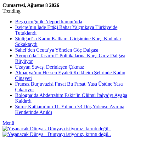
Cumartesi, Ağustos 8 2026
Trending
Beş çocuğu ile ‘deport kampı’nda
İsviçre’nin İade Ettiği Bahar Yalçınkaya Türkiye’de
Tutuklandı
Stuttgart’ta Kadın Katliamı Girişimine Karşı Kadınlar
Sokaktaydı
Sahel’den Ceuta’ya Yönelen Göç Dalgası
Avrupa’da “Tasarruf” Politikalarına Karşı Grev Dalgası
Büyüyor
Uzayan Savaş, Derinleşen Çıkmaz
Almanya’nın Hessen Eyaleti Kelkheim Şehrinde Kadın
Cinayeti
Fransız Burjuvazisi Fırsat Bu Fırsat, Yasa Üstüne Yasa
Çıkarıyor
Bologna’da Abderrahim Fakir’in Ölümü İtalya’yı Ayağa
Kaldırdı
Suruç Katliamı’nın 11. Yılında 33 Düş Yolcusu Avrupa
Kentlerinde Anıldı
Menü