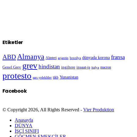
Etiketler
Almanya
ABD
fransa
dünyada korona
Alınteri
arjantin
brezilya
grev
hindistan
Genel Grev
inşaat-iş
ingiltere
macron
italya
protesto
Yunanistan
sarı yelekliler
tikb
Facebook
© Copyright 2026, All Rights Reserved -
Vier Produktion
Anasayfa
DÜNYA
İŞÇİ SINIFI
GÖÇMEN EMEKÇİLER