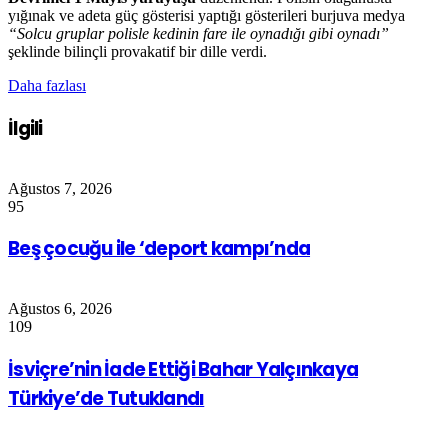
yığınak ve adeta güç gösterisi yaptığı gösterileri burjuva medya
“Solcu gruplar polisle kedinin fare ile oynadığı gibi oynadı”
şeklinde bilinçli provakatif bir dille verdi.
Daha fazlası
İlgili
Ağustos 7, 2026
95
Beş çocuğu ile ‘deport kampı’nda
Ağustos 6, 2026
109
İsviçre’nin İade Ettiği Bahar Yalçınkaya
Türkiye’de Tutuklandı