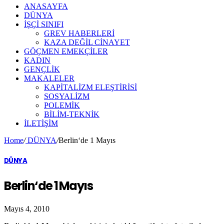
ANASAYFA
DÜNYA
İŞÇİ SINIFI
GREV HABERLERİ
KAZA DEĞİL CİNAYET
GÖÇMEN EMEKÇİLER
KADIN
GENÇLİK
MAKALELER
KAPİTALİZM ELEŞTİRİSİ
SOSYALİZM
POLEMİK
BİLİM-TEKNİK
ILETIŞIM
Home
/
DÜNYA
/
Berlin‘de 1 Mayıs
DÜNYA
Berlin‘de 1 Mayıs
Mayıs 4, 2010