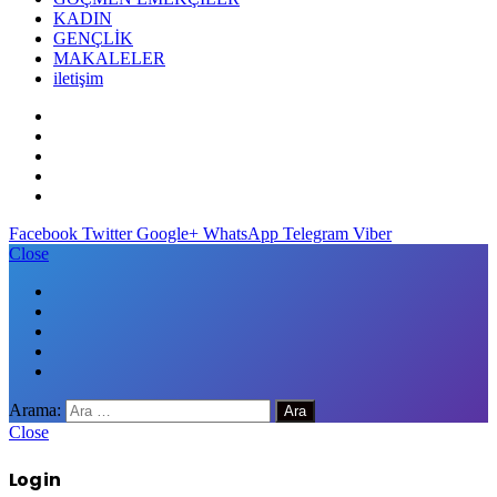
KADIN
GENÇLİK
MAKALELER
iletişim
Facebook
Twitter
Google+
WhatsApp
Telegram
Viber
Close
Arama:
Close
Log in