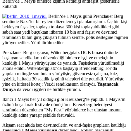
Berlin’de 1 Mayıs binlerce kişinin katıldığı antifaşist gösterilerle
kutlandı
Berlin‘de 1 Mayıs günü Prenzlauer Berg
semtinde Nazi’ler bir eylem düzenlemeyi planlamışlardı. Üç bin kişi
bekleyen faşistler, toplaya toplaya 300 kişi toplayabildikleri gibi,
sabah saat yedi buçuktan itibaren 10 bin anti faşist ve devrimci
tarafından bütün giriş çıkışları tutulan semtte, polis desteğine rağmen
yürüyemediler. Yürüttürülmediler.
Prenzlauer Berg coşkusu, Wittenbergplatz DGB binası önünde
başlayan sendikaların düzenlediği binlerce işçi ve emekçinin
katıldığı 1 Mayıs yürüyüşüne de yansıdı. Faşistlerin yürütülmediği
anons edildi. Wittenbergplatz’da başlayıp Brendenburg Tor‘da
yapılan mitingle son bulan yürüyüşte, güvencesiz çalışma, kriz,
işsizlik, haftada 30 saatlik iş günü talepleri dile getirildi. Yürüyüşte
yine en kitlesel kortej; Ver.di sendikasının olanıydı.
Yaşanacak
Dünya
da ver.di işçileri ile birlikte yürüdü.
İkinci 1 Mayıs her yıl olduğu gibi Kreuzberg‘te yapıldı. 1 Mayıs’ın
özünü boşaltarak festivale dönüştüren Kreuzberg belediyesi
tarafından düzenlenen “My Fest” yüzbinlerce her ulustan insanın
katıldığı adına yaraşır şekilde festivaldi.
Akşam saat altıda ise; devrimcilerin ve anti-faşist grupların katıldığı
Devrimci 1 Mayıs yürüyüşü
düzenlendi. Polisin olağanüstü