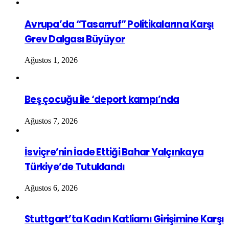
Avrupa’da “Tasarruf” Politikalarına Karşı
Grev Dalgası Büyüyor
Ağustos 1, 2026
Beş çocuğu ile ‘deport kampı’nda
Ağustos 7, 2026
İsviçre’nin İade Ettiği Bahar Yalçınkaya
Türkiye’de Tutuklandı
Ağustos 6, 2026
Stuttgart’ta Kadın Katliamı Girişimine Karşı