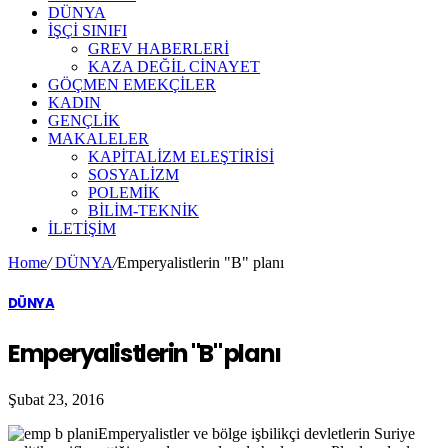
DÜNYA
İŞÇİ SINIFI
GREV HABERLERİ
KAZA DEĞİL CİNAYET
GÖÇMEN EMEKÇİLER
KADIN
GENÇLİK
MAKALELER
KAPİTALİZM ELEŞTİRİSİ
SOSYALİZM
POLEMİK
BİLİM-TEKNİK
ILETIŞIM
Home
/
DÜNYA
/
Emperyalistlerin "B" planı
DÜNYA
Emperyalistlerin "B" planı
Şubat 23, 2016
Emperyalistler ve bölge işbilikçi devletlerin Suriye