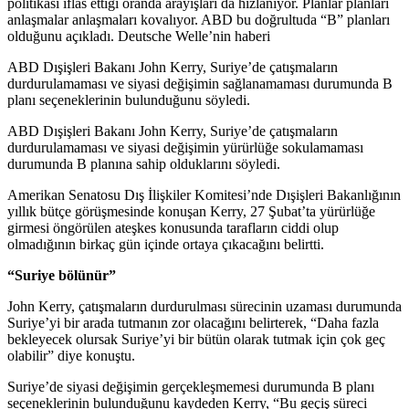
politikası iflas ettiği oranda arayışları da hızlanıyor. Planlar planları
anlaşmalar anlaşmaları kovalıyor. ABD bu doğrultuda “B” planları
olduğunu açıkladı. Deutsche Welle’nin haberi
ABD Dışişleri Bakanı John Kerry, Suriye’de çatışmaların
durdurulamaması ve siyasi değişimin sağlanamaması durumunda B
planı seçeneklerinin bulunduğunu söyledi.
ABD Dışişleri Bakanı John Kerry, Suriye’de çatışmaların
durdurulamaması ve siyasi değişimin yürürlüğe sokulamaması
durumunda B planına sahip olduklarını söyledi.
Amerikan Senatosu Dış İlişkiler Komitesi’nde Dışişleri Bakanlığının
yıllık bütçe görüşmesinde konuşan Kerry, 27 Şubat’ta yürürlüğe
girmesi öngörülen ateşkes konusunda tarafların ciddi olup
olmadığının birkaç gün içinde ortaya çıkacağını belirtti.
“Suriye bölünür”
John Kerry, çatışmaların durdurulması sürecinin uzaması durumunda
Suriye’yi bir arada tutmanın zor olacağını belirterek, “Daha fazla
bekleyecek olursak Suriye’yi bir bütün olarak tutmak için çok geç
olabilir” diye konuştu.
Suriye’de siyasi değişimin gerçekleşmemesi durumunda B planı
seçeneklerinin bulunduğunu kaydeden Kerry, “Bu geçiş süreci