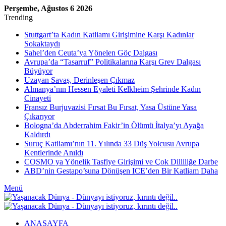
Perşembe, Ağustos 6 2026
Trending
Stuttgart’ta Kadın Katliamı Girişimine Karşı Kadınlar
Sokaktaydı
Sahel’den Ceuta’ya Yönelen Göç Dalgası
Avrupa’da “Tasarruf” Politikalarına Karşı Grev Dalgası
Büyüyor
Uzayan Savaş, Derinleşen Çıkmaz
Almanya’nın Hessen Eyaleti Kelkheim Şehrinde Kadın
Cinayeti
Fransız Burjuvazisi Fırsat Bu Fırsat, Yasa Üstüne Yasa
Çıkarıyor
Bologna’da Abderrahim Fakir’in Ölümü İtalya’yı Ayağa
Kaldırdı
Suruç Katliamı’nın 11. Yılında 33 Düş Yolcusu Avrupa
Kentlerinde Anıldı
COSMO ya Yönelik Tasfiye Girişimi ve Çok Dilliliğe Darbe
ABD’nin Gestapo’suna Dönüşen ICE’den Bir Katliam Daha
Menü
ANASAYFA