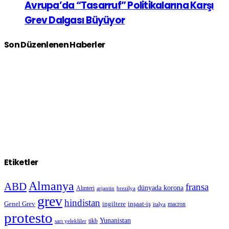
Avrupa’da “Tasarruf” Politikalarına Karşı
Grev Dalgası Büyüyor
Son Düzenlenen Haberler
Etiketler
Almanya
ABD
fransa
dünyada korona
Alınteri
arjantin
brezilya
grev
hindistan
Genel Grev
inşaat-iş
ingiltere
macron
italya
protesto
Yunanistan
sarı yelekliler
tikb