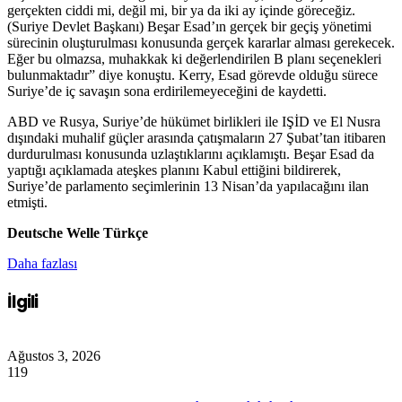
gerçekten ciddi mi, değil mi, bir ya da iki ay içinde göreceğiz.
(Suriye Devlet Başkanı) Beşar Esad’ın gerçek bir geçiş yönetimi
sürecinin oluşturulması konusunda gerçek kararlar alması gerekecek.
Eğer bu olmazsa, muhakkak ki değerlendirilen B planı seçenekleri
bulunmaktadır” diye konuştu. Kerry, Esad görevde olduğu sürece
Suriye’de iç savaşın sona erdirilemeyeceğini de kaydetti.
ABD ve Rusya, Suriye’de hükümet birlikleri ile IŞİD ve El Nusra
dışındaki muhalif güçler arasında çatışmaların 27 Şubat’tan itibaren
durdurulması konusunda uzlaştıklarını açıklamıştı. Beşar Esad da
yaptığı açıklamada ateşkes planını Kabul ettiğini bildirerek,
Suriye’de parlamento seçimlerinin 13 Nisan’da yapılacağını ilan
etmişti.
Deutsche Welle Türkçe
Daha fazlası
İlgili
Ağustos 3, 2026
119