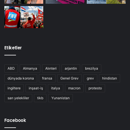
Etiketler
ABD
Almanya
Alınteri
arjantin
brezilya
dünyada korona
fransa
Genel Grev
grev
hindistan
ingiltere
inşaat-iş
italya
macron
protesto
sarı yelekliler
tikb
Yunanistan
Facebook