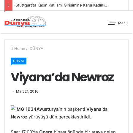
Stuttgart’ta Kadın Katliamı Girişimine Karşı Kadınlar Sokaktaydı
Menü
Home
/
DÜNYA
DÜNYA
Viyana’da Newroz
Mart 21, 2016
Avusturya
‘nın başkenti
Viyana
‘da
Newroz
yürüyüşü dün gerçekleştirildi.
Saat 17:00’de
Opera
binası önünde bir araya gelen