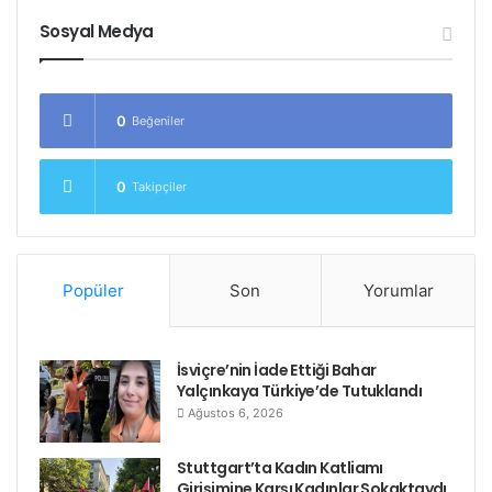
Sosyal Medya
0
Beğeniler
0
Takipçiler
Popüler
Son
Yorumlar
İsviçre’nin İade Ettiği Bahar
Yalçınkaya Türkiye’de Tutuklandı
Ağustos 6, 2026
Stuttgart’ta Kadın Katliamı
Girişimine Karşı Kadınlar Sokaktaydı