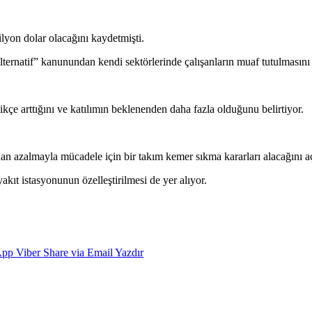
lyon dolar olacağını kaydetmişti.
ternatif” kanunundan kendi sektörlerinde çalışanların muaf tutulmasını i
ikçe arttığını ve katılımın beklenenden daha fazla olduğunu belirtiyor.
an azalmayla mücadele için bir takım kemer sıkma kararları alacağını aç
kıt istasyonunun özelleştirilmesi de yer alıyor.
App
Viber
Share via Email
Yazdır