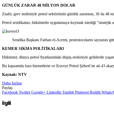
GÜNLÜK ZARAR 48 MİLYON DOLAR
Zuabi, grev nedeniyle petrol sektörünün günlük zararının, 36 ila 48 mi
Petrol sendikaları, hükümetin uygulamaya koymak istediği “stratejik al
Sendika Başkanı Farhan el-Acemi, protestocuların sayısının gitt
KEMER SIKMA POLİTİKALARI
Hükümet, dünya petrol fiyatlarındaki düşüş nedeniyle gelirlerde yaşan
Bu kapsamda bazı hizmetlerin ve Kuveyt Petrol Şirketi’ne ait 43 akarya
Kaynak: NTV
Daha fazlası
Paylaş
Facebook
Twitter
Google+
LinkedIn
Tumblr
Pinterest
Reddit
Whats
İlgili