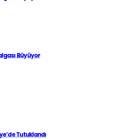
Dalgası Büyüyor
iye’de Tutuklandı