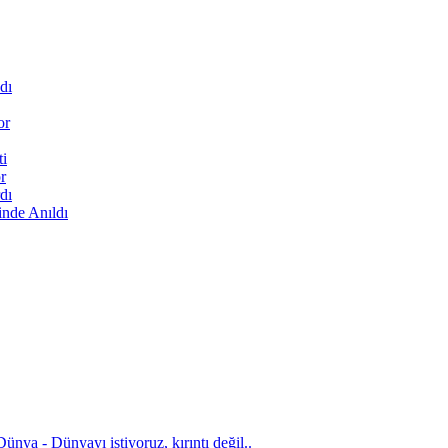
dı
or
ti
r
dı
inde Anıldı