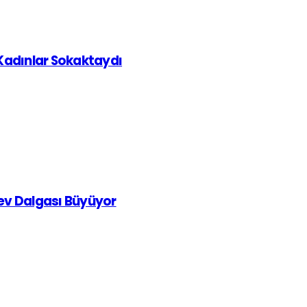
 Kadınlar Sokaktaydı
rev Dalgası Büyüyor