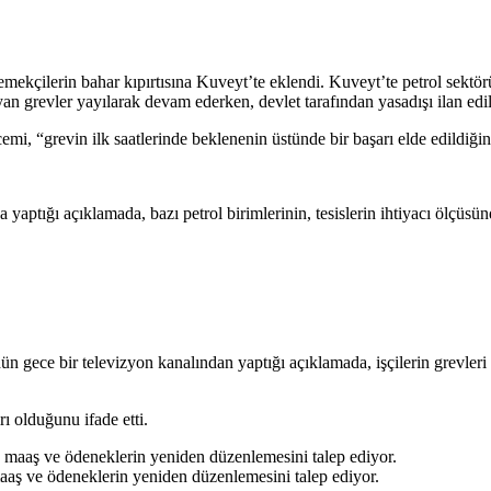
 emekçilerin bahar kıpırtısına Kuveyt’te eklendi. Kuveyt’te petrol sektö
yan grevler yayılarak devam ederken, devlet tarafından yasadışı ilan edil
, “grevin ilk saatlerinde beklenenin üstünde bir başarı elde edildiğini” b
yaptığı açıklamada, bazı petrol birimlerinin, tesislerin ihtiyacı ölçüsü
ce bir televizyon kanalından yaptığı açıklamada, işçilerin grevleri sü
ı olduğunu ifade etti.
 maaş ve ödeneklerin yeniden düzenlemesini talep ediyor.