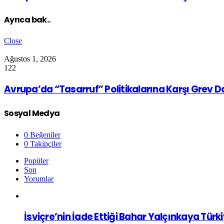
Ayrıca bak..
Close
Ağustos 1, 2026
122
Avrupa’da “Tasarruf” Politikalarına Karşı Grev 
Sosyal Medya
0
Beğeniler
0
Takipçiler
Popüler
Son
Yorumlar
İsviçre’nin İade Ettiği Bahar Yalçınkaya Türk