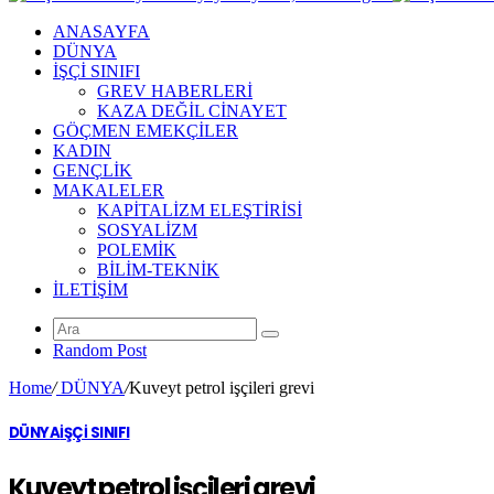
ANASAYFA
DÜNYA
İŞÇİ SINIFI
GREV HABERLERİ
KAZA DEĞİL CİNAYET
GÖÇMEN EMEKÇİLER
KADIN
GENÇLİK
MAKALELER
KAPİTALİZM ELEŞTİRİSİ
SOSYALİZM
POLEMİK
BİLİM-TEKNİK
ILETIŞIM
Random Post
Home
/
DÜNYA
/
Kuveyt petrol işçileri grevi
DÜNYA
İŞÇİ SINIFI
Kuveyt petrol işçileri grevi