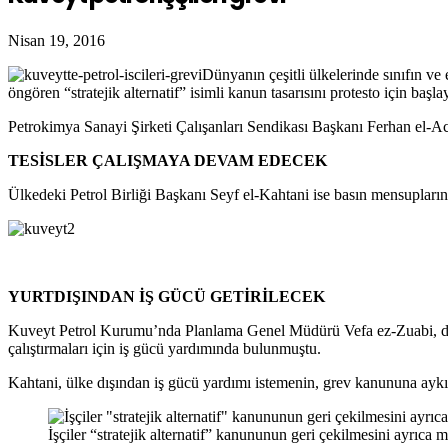
Nisan 19, 2016
Dünyanın çeşitli ülkelerinde sınıfın ve
öngören “stratejik alternatif” isimli kanun tasarısını
protesto için başla
Petrokimya Sanayi Şirketi Çalışanları Sendikası Başkanı Ferhan el-Acemi
TESİSLER ÇALIŞMAYA DEVAM EDECEK
Ülkedeki Petrol Birliği Başkanı Seyf el-Kahtani ise basın mensuplarına 
YURTDIŞINDAN İŞ GÜCÜ GETİRİLECEK
Kuveyt Petrol Kurumu’nda Planlama Genel Müdürü Vefa ez-Zuabi, dün ge
çalıştırmaları için iş gücü yardımında bulunmuştu.
Kahtani, ülke dışından iş gücü yardımı istemenin, grev kanununa aykır
İşçiler “stratejik alternatif” kanununun geri çekilmesini ayrıca