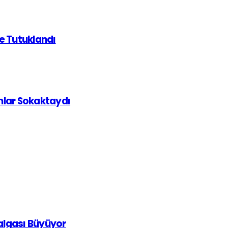
de Tutuklandı
ınlar Sokaktaydı
Dalgası Büyüyor