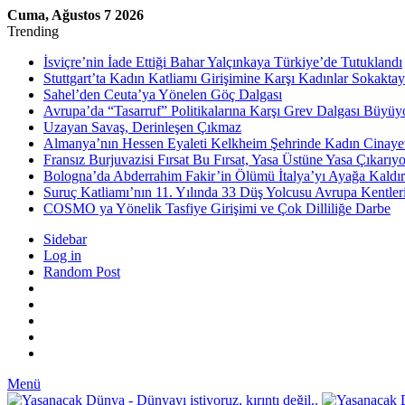
Cuma, Ağustos 7 2026
Trending
İsviçre’nin İade Ettiği Bahar Yalçınkaya Türkiye’de Tutuklandı
Stuttgart’ta Kadın Katliamı Girişimine Karşı Kadınlar Sokaktay
Sahel’den Ceuta’ya Yönelen Göç Dalgası
Avrupa’da “Tasarruf” Politikalarına Karşı Grev Dalgası Büyüy
Uzayan Savaş, Derinleşen Çıkmaz
Almanya’nın Hessen Eyaleti Kelkheim Şehrinde Kadın Cinaye
Fransız Burjuvazisi Fırsat Bu Fırsat, Yasa Üstüne Yasa Çıkarıyo
Bologna’da Abderrahim Fakir’in Ölümü İtalya’yı Ayağa Kaldır
Suruç Katliamı’nın 11. Yılında 33 Düş Yolcusu Avrupa Kentler
COSMO ya Yönelik Tasfiye Girişimi ve Çok Dilliliğe Darbe
Sidebar
Log in
Random Post
Menü