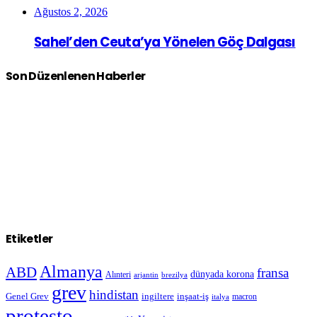
Ağustos 2, 2026
Sahel’den Ceuta’ya Yönelen Göç Dalgası
Son Düzenlenen Haberler
Etiketler
Almanya
ABD
fransa
dünyada korona
Alınteri
arjantin
brezilya
grev
hindistan
Genel Grev
inşaat-iş
ingiltere
macron
italya
protesto