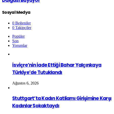
Dalgası Büyüyor
Sosyal Medya
0
Beğeniler
0
Takipçiler
Popüler
Son
Yorumlar
İsviçre’nin İade Ettiği Bahar Yalçınkaya
Türkiye’de Tutuklandı
Ağustos 6, 2026
Stuttgart’ta Kadın Katliamı Girişimine Karşı
Kadınlar Sokaktaydı