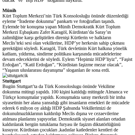
olacak” ve “Biji HDP” sloganını haykırdı.
Münih
Kürt Toplum Merkezi’nin Türk Konsolosluğu önünde düzenlediği
eyleme “İrademe dokunma” pankartı ve fotoğrafları taşındı.
Eylemde bir konuşma yapan Münih Demokratik Kürt Toplum
Merkezi Eşbaşkanı Zafer Karagöl, Kürdistan’da Saray’ın
zalimliğine karşı geliştirilen direnişi Kürtlerin ve halkların
Meclis’teki sesi olan vekillerine, HDP’ye herkesin sahip çıkması
gerektiğini söyledi. Karagöl, Türk devletinin Kürt halkına yönelik
katliam, yıldırma, sindirme politikası karşısında mücadelelerine
devam edeceklerini de söyledi. Eylem “Hepimiz HDP’liyiz”, “Faşist
Erdoğan”, “Katil Erdoğan”, “Kürdistan faşizme mezar olacak”,
“Yaşasın uluslararası dayanışma” sloganları ile sona erdi.
Stuttgart
Bugün Stuttgart’ta da Türk Konsoloslugu önünde Vekilime
dokunma mitingi yapıldı. 100 kişini katıldığı mitingde Almanca ve
Türkçe konuşmalar yapıldı. Konuşmakta saray merkezli bir imha
siyasetinin her alana yansıdığı gibi insanların emekleri ile mücadele
ederek 6 milyon oy aldığı HDP Şahsında Vekillerimizi de
dokunulmazlıklarının kaldırılıp Meclis dışına ve cezaevilerine
atılması planlarını yapıyorlar. Demokratik siyaset alanları ortadan
kaldırılarak hergün tutuklama furyası ile faşizm diktatörlüğünü
kusuyor. Kürdistan çocukları ,kadınlar katledenler kentleri de