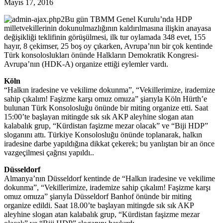
Mayıs 17, 2016
Bu gün TBMM Genel Kurulu’nda HDP
milletvekillerinin dokunulmazlığının kaldırılmasına ilişkin anayasa
değişikliği teklifinin görüşülmesi, ilk tur oylamada 348 evet, 155
hayır, 8 çekimser, 25 boş oy çıkarken, Avrupa’nın bir çok
kentinde
Türk konsoloslukları önünde Halkların Demokratik Kongresi-
Avrupa’nın (HDK-A) organize ettiği eylemler vardı.
Köln
“Halkın iradesine ve vekilime dokunma”, “Vekillerimize, irademize
sahip çıkalım! Faşizme karşı omuz omuza” şiarıyla Köln Hürth’e
bulunan Türk Konsolosluğu önünde bir miting organize etti. Saat
15:00’te başlayan mitingde sık sık AKP aleyhine slogan atan
kalabalık grup, “Kürdistan faşizme mezar olacak” ve “Biji HDP”
sloganını attı. Türkiye Konsolosluğu önünde toplanarak, halkın
iradesine darbe yapıldığına dikkat çekerek; bu yanlıştan bir an önce
vazgeçilmesi çağrısı yapıldı..
Düsseldorf
Almanya’nın Düsseldorf kentinde de “Halkın iradesine ve vekilime
dokunma”, “Vekillerimize, irademize sahip çıkalım! Faşizme karşı
omuz omuza” şiarıyla Düsseldorf Banhof önünde bir miting
organize edildi. Saat 18.00’te başlayan mitingde sık sık AKP
aleyhine slogan atan kalabalık grup, “Kürdistan faşizme mezar