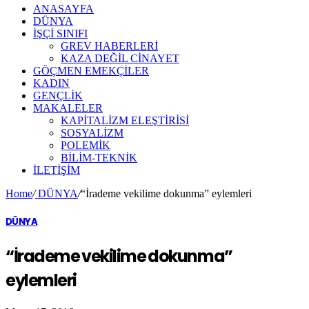
ANASAYFA
DÜNYA
İŞÇİ SINIFI
GREV HABERLERİ
KAZA DEĞİL CİNAYET
GÖÇMEN EMEKÇİLER
KADIN
GENÇLİK
MAKALELER
KAPİTALİZM ELEŞTİRİSİ
SOSYALİZM
POLEMİK
BİLİM-TEKNİK
ILETIŞIM
Home
/
DÜNYA
/
“İrademe vekilime dokunma” eylemleri
DÜNYA
“İrademe vekilime dokunma”
eylemleri