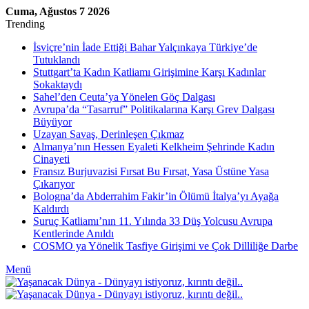
Cuma, Ağustos 7 2026
Trending
İsviçre’nin İade Ettiği Bahar Yalçınkaya Türkiye’de
Tutuklandı
Stuttgart’ta Kadın Katliamı Girişimine Karşı Kadınlar
Sokaktaydı
Sahel’den Ceuta’ya Yönelen Göç Dalgası
Avrupa’da “Tasarruf” Politikalarına Karşı Grev Dalgası
Büyüyor
Uzayan Savaş, Derinleşen Çıkmaz
Almanya’nın Hessen Eyaleti Kelkheim Şehrinde Kadın
Cinayeti
Fransız Burjuvazisi Fırsat Bu Fırsat, Yasa Üstüne Yasa
Çıkarıyor
Bologna’da Abderrahim Fakir’in Ölümü İtalya’yı Ayağa
Kaldırdı
Suruç Katliamı’nın 11. Yılında 33 Düş Yolcusu Avrupa
Kentlerinde Anıldı
COSMO ya Yönelik Tasfiye Girişimi ve Çok Dilliliğe Darbe
Menü