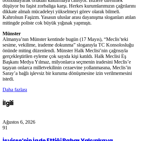
bombalayarak ortadan kaldırmaya calisyor. Bizlere direnmek
düşüyor bu faşist zorbaliga karşı. Herkes kurumlarımızın çağrılarını
dikkate almalı mücadeleyi yükselmeyi görev olarak bilmeli.
Kahrolsun Faşizm. Yasasın uluslar arası dayanışma sloganları atılan
mitingde poliste cok büyük yığınak yapmıştı.
Münster
Almanya’nın Münster kentinde bugün (17 Mayıs), “Meclis’teki
sesime, vekilime, irademe dokunma” sloganıyla TC Konsolosluğu
önünde miting düzenlendi. Münster Halk Meclisi’nin çağrısıyla
gerçekleştirilen eyleme çok sayıda kişi katıldı. Halk Meclisi Eş
Başkanı Medya Yılmaz, milyonlarca seçmenin iradesini Meclis’e
taşıyan onlarca milletvekilinin cezaevine yollanmasına, Meclis’in
Saray’a bağlı işlevsiz bir kuruma dönüşmesine izin verilmemesini
istedi.
Daha fazlası
İlgili
Ağustos 6, 2026
91
İsviçre’nin İade Ettiği Bahar Yalçınkaya