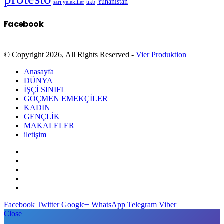
Yunanistan
sarı yelekliler
tikb
Facebook
© Copyright 2026, All Rights Reserved -
Vier Produktion
Anasayfa
DÜNYA
İŞÇİ SINIFI
GÖÇMEN EMEKÇİLER
KADIN
GENÇLİK
MAKALELER
iletişim
Facebook
Twitter
Google+
WhatsApp
Telegram
Viber
Close