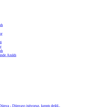
dı
or
ti
r
dı
inde Anıldı