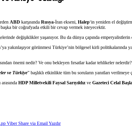
ybeden
ABD
karşısında
Rusya
-İran ekseni,
Halep
‘in yeniden el değişt
başka bir coğrafyada etkili bir cevap vermek isteyecektir.
elerinde değişiklikler yaşanıyor. Bu da dünya çapında emperyalistlerin 
ya yakınlaşıyor görünmesi Türkiye’nin bölgesel kirli politikalarında y
sından önemi nedir? Ve onu bekleyen fırsatlar kadar tehlikeler nelerdir?
ler ve Türkiye
” başlıklı etkinlikte tüm bu soruların yanıtları verilmeye ç
ı arasında
HDP Milletvekili Faysal Sarıyıldız
ve
Gazeteci Celal Başl
App
Viber
Share via Email
Yazdır