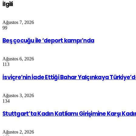
İlgili
Ağustos 7, 2026
99
Beş çocuğu ile ‘deport kampı’nda
Ağustos 6, 2026
113
İsviçre’nin İade Ettiği Bahar Yalçınkaya Türkiye’
Ağustos 3, 2026
134
Stuttgart’ta Kadın Katliamı Girişimine Karşı Kad
Ağustos 2, 2026