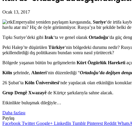
Ocak 13, 2017
Emperyalist yeniden paylaşım kavgasında,
Suriye
‘de irtifa ka
havlu atar mı? Hiç de öyle görünmüyor. Rusya’ya bir şekilde belki de 
Tıpkı Suriye’deki gibi
Irak
‘ta ve genel olarak
Ortadoğu
‘da güç deng
Peki Halep’te düşürülen
Türkiye
‘nin bölgedeki durumu nedir? Rusya’
şekillendirdiği dış politikasını bundan sonra nasıl yürütecek?
Bölgede yaşanan bütün bu gelişmelerin
Kürt Özgürlük Hareketi
açı
Köln
şehrinde,
Alınteri
‘nin düzenlediği “
Ortadoğu’da değişen denge
26 Şubat’ta
Köln Üniversitesi
‘nde yapılacak olan etkinliğin konuklar
Grup
Dengê Xwazayê
de Kürtçe şarkılarıyla sahne alacak.
Etkinlikte buluşmak dileğiyle…
Daha fazlası
Paylaş
Facebook
Twitter
Google+
LinkedIn
Tumblr
Pinterest
Reddit
Whats