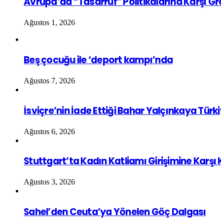
Avrupa’da “Tasarruf” Politikalarına Karşı G
Ağustos 1, 2026
Beş çocuğu ile ‘deport kampı’nda
Ağustos 7, 2026
İsviçre’nin İade Ettiği Bahar Yalçınkaya Türk
Ağustos 6, 2026
Stuttgart’ta Kadın Katliamı Girişimine Karşı
Ağustos 3, 2026
Sahel’den Ceuta’ya Yönelen Göç Dalgası