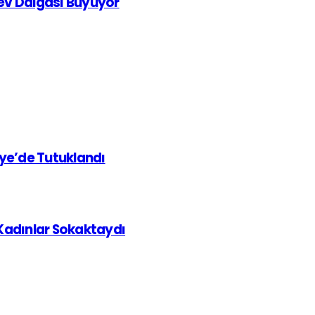
rev Dalgası Büyüyor
iye’de Tutuklandı
 Kadınlar Sokaktaydı