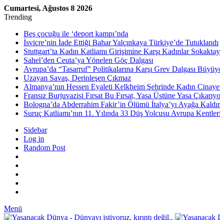
Cumartesi, Ağustos 8 2026
Trending
Beş çocuğu ile ‘deport kampı’nda
İsviçre’nin İade Ettiği Bahar Yalçınkaya Türkiye’de Tutuklandı
Stuttgart’ta Kadın Katliamı Girişimine Karşı Kadınlar Sokaktay
Sahel’den Ceuta’ya Yönelen Göç Dalgası
Avrupa’da “Tasarruf” Politikalarına Karşı Grev Dalgası Büyüy
Uzayan Savaş, Derinleşen Çıkmaz
Almanya’nın Hessen Eyaleti Kelkheim Şehrinde Kadın Cinaye
Fransız Burjuvazisi Fırsat Bu Fırsat, Yasa Üstüne Yasa Çıkarıyo
Bologna’da Abderrahim Fakir’in Ölümü İtalya’yı Ayağa Kaldır
Suruç Katliamı’nın 11. Yılında 33 Düş Yolcusu Avrupa Kentler
Sidebar
Log in
Random Post
Menü