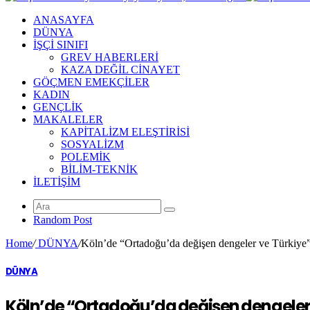
ANASAYFA
DÜNYA
İŞÇİ SINIFI
GREV HABERLERİ
KAZA DEĞİL CİNAYET
GÖÇMEN EMEKÇİLER
KADIN
GENÇLİK
MAKALELER
KAPİTALİZM ELEŞTİRİSİ
SOSYALİZM
POLEMİK
BİLİM-TEKNİK
ILETIŞIM
Random Post
Home
/
DÜNYA
/
Köln’de “Ortadoğu’da değişen dengeler ve Türkiye” 
DÜNYA
Köln’de “Ortadoğu’da değişen dengeler v