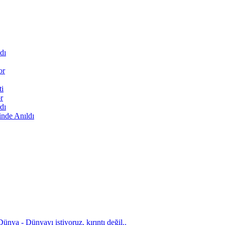
dı
or
ti
r
dı
inde Anıldı