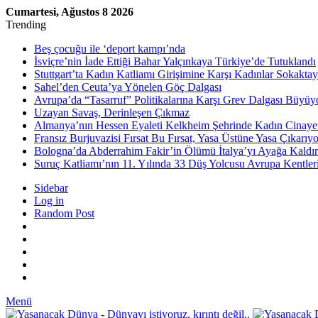
Cumartesi, Ağustos 8 2026
Trending
Beş çocuğu ile ‘deport kampı’nda
İsviçre’nin İade Ettiği Bahar Yalçınkaya Türkiye’de Tutuklandı
Stuttgart’ta Kadın Katliamı Girişimine Karşı Kadınlar Sokaktay
Sahel’den Ceuta’ya Yönelen Göç Dalgası
Avrupa’da “Tasarruf” Politikalarına Karşı Grev Dalgası Büyüy
Uzayan Savaş, Derinleşen Çıkmaz
Almanya’nın Hessen Eyaleti Kelkheim Şehrinde Kadın Cinaye
Fransız Burjuvazisi Fırsat Bu Fırsat, Yasa Üstüne Yasa Çıkarıyo
Bologna’da Abderrahim Fakir’in Ölümü İtalya’yı Ayağa Kaldır
Suruç Katliamı’nın 11. Yılında 33 Düş Yolcusu Avrupa Kentler
Sidebar
Log in
Random Post
Menü