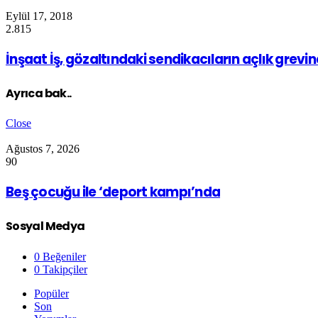
Eylül 17, 2018
2.815
İnşaat İş, gözaltındaki sendikacıların açlık grevi
Ayrıca bak..
Close
Ağustos 7, 2026
90
Beş çocuğu ile ‘deport kampı’nda
Sosyal Medya
0
Beğeniler
0
Takipçiler
Popüler
Son