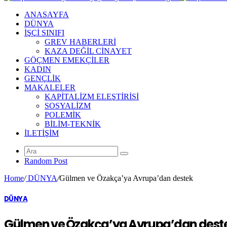
ANASAYFA
DÜNYA
İŞÇİ SINIFI
GREV HABERLERİ
KAZA DEĞİL CİNAYET
GÖÇMEN EMEKÇİLER
KADIN
GENÇLİK
MAKALELER
KAPİTALİZM ELEŞTİRİSİ
SOSYALİZM
POLEMİK
BİLİM-TEKNİK
ILETIŞIM
Random Post
Home
/
DÜNYA
/
Gülmen ve Özakça’ya Avrupa’dan destek
DÜNYA
Gülmen ve Özakça’ya Avrupa’dan dest