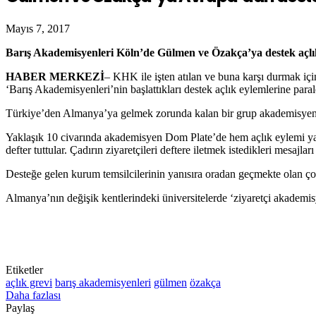
Mayıs 7, 2017
Barış Akademisyenleri Köln’de Gülmen ve Özakça’ya destek açlık
HABER MERKEZİ
– KHK ile işten atılan ve buna karşı durmak 
‘Barış Akademisyenleri’nin başlattıkları destek açlık eylemlerine para
Türkiye’den Almanya’ya gelmek zorunda kalan bir grup akademisyen b
Yaklaşık 10 civarında akademisyen Dom Plate’de hem açlık eylemi yapt
defter tuttular. Çadırın ziyaretçileri deftere iletmek istedikleri mesajları
Desteğe gelen kurum temsilcilerinin yanısıra oradan geçmekte olan çok
Almanya’nın değişik kentlerindeki üniversitelerde ‘ziyaretçi akademi
Etiketler
açlık grevi
barış akademisyenleri
gülmen
özakça
Daha fazlası
Paylaş