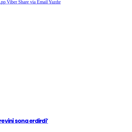
App
Viber
Share via Email
Yazdır
evini sona erdirdi’