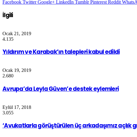
Facebook
Twitter
Google+
LinkedIn
Tumblr
Pinterest
Reddit
Whats
İlgili
Ocak 21, 2019
4.135
Yıldırım ve Karabak’ın talepleri kabul edildi
Ocak 19, 2019
2.680
Avrupa’da Leyla Güven’e destek eylemleri
Eylül 17, 2018
3.055
‘Avukatlarla görüştürülen üç arkadaşımız açlık gr