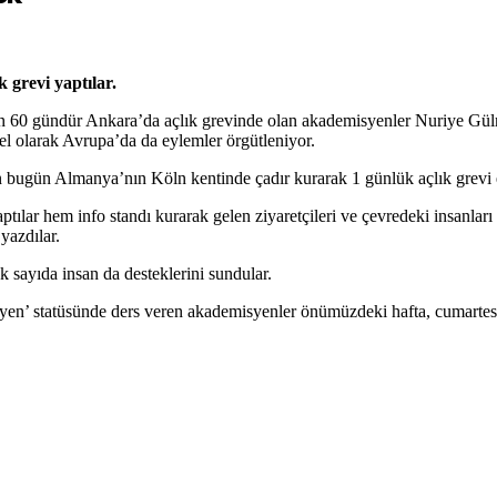
 grevi yaptılar.
için 60 gündür Ankara’da açlık grevinde olan akademisyenler Nuriye G
lel olarak Avrupa’da da eylemler örgütleniyor.
ugün Almanya’nın Köln kentinde çadır kurarak 1 günlük açlık grevi e
ılar hem info standı kurarak gelen ziyaretçileri ve çevredeki insanla
 yazdılar.
 sayıda insan da desteklerini sundular.
syen’ statüsünde ders veren akademisyenler önümüzdeki hafta, cumartesi