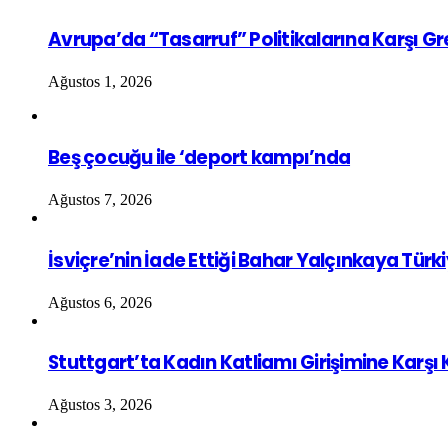
Avrupa’da “Tasarruf” Politikalarına Karşı G
Ağustos 1, 2026
Beş çocuğu ile ‘deport kampı’nda
Ağustos 7, 2026
İsviçre’nin İade Ettiği Bahar Yalçınkaya Türk
Ağustos 6, 2026
Stuttgart’ta Kadın Katliamı Girişimine Karşı
Ağustos 3, 2026