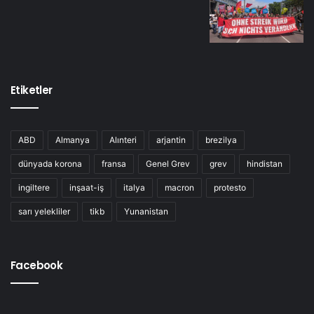
Etiketler
ABD
Almanya
Alınteri
arjantin
brezilya
dünyada korona
fransa
Genel Grev
grev
hindistan
ingiltere
inşaat-iş
italya
macron
protesto
sarı yelekliler
tikb
Yunanistan
Facebook