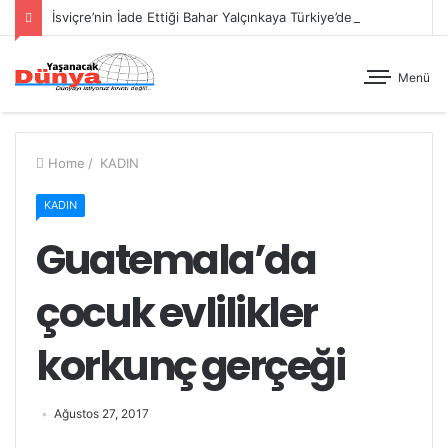
İsviçre’nin İade Ettiği Bahar Yalçınkaya Türkiye’de Tutuklandı
Menü
Home
/
KADIN
KADIN
Guatemala’da
çocuk evlilikler
korkunç gerçeği
Ağustos 27, 2017