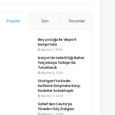
Popüler
Son
Yorumlar
Beş çocuğu ile ‘deport
kampı’nda
Ağustos 7, 2026
İsviçre’nin İade Ettiği Bahar
Yalçınkaya Türkiye’de
Tutuklandı
Ağustos 6, 2026
Stuttgart’ta Kadın
Katliamı Girişimine Karşı
Kadınlar Sokaktaydı
Ağustos 3, 2026
Sahel’den Ceuta’ya
Yönelen Göç Dalgası
Ağustos 2, 2026