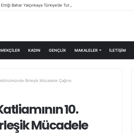
e Ettiği Bahar Yalçınkaya Türkiye’de Tutuklandı
MEKÇİLER
KADIN
GENÇLİK
MAKALELER
ILETIŞIM
yıldönümünde Birleşik Mücadele Çağrısı
atliamının 10.
rleşik Mücadele