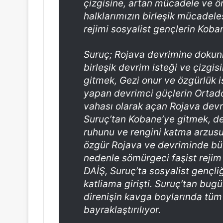
çizgisine, artan mücadele ve ö
halklarımızın birleşik mücadele
rejimi sosyalist gençlerin Koba
Suruç; Rojava devrimine dokunm
birleşik devrim isteği ve çizgisi
gitmek, Gezi onur ve özgürlük is
yapan devrimci güçlerin Ortado
vahası olarak açan Rojava devr
Suruç’tan Kobane’ye gitmek, de
ruhunu ve rengini katma arzusudu
özgür Rojava ve devriminde bü
nedenle sömürgeci faşist rejim v
DAİŞ, Suruç’ta sosyalist gençli
katliama girişti. Suruç’tan bug
direnişin kavga boylarında tüm
bayraklaştırılıyor.