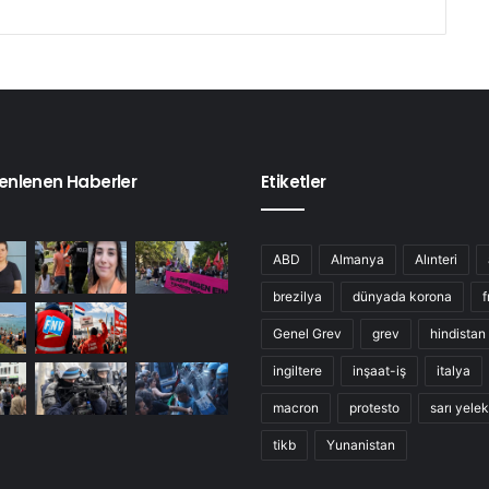
enlenen Haberler
Etiketler
ABD
Almanya
Alınteri
brezilya
dünyada korona
f
Genel Grev
grev
hindistan
ingiltere
inşaat-iş
italya
macron
protesto
sarı yelek
tikb
Yunanistan