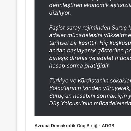
derinleştiren ekonomik eşitsizli
diziliyor.
Faşist saray rejiminden Suruç 
adalet mücadelesini yükseltmek
tarihsel bir kesittir. Hiç kuşkus
andan başlayarak gösterilen pol
birleşik direniş ve adalet mücad
hesap sorma pratiğidir.
Türkiye ve Kürdistan’ın sokakl
Yolcu’larının izinden yürüyerek,
Suruç’un hesabını sormak için y
Düş Yolcusu’nun mücadelelerin
Avrupa Demokratik Güç Birliği- ADGB