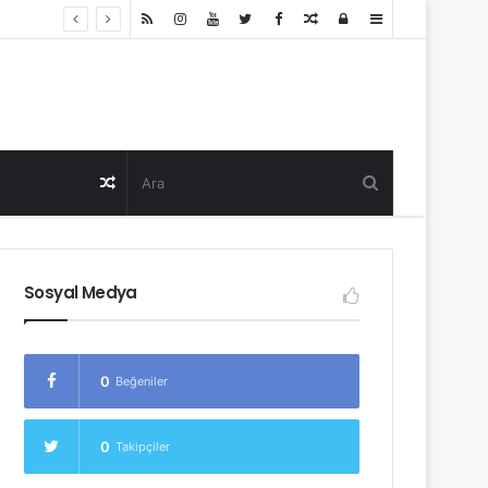
Random
Log
Sidebar
Post
in
Random
Post
Sosyal Medya
0
Beğeniler
0
Takipçiler