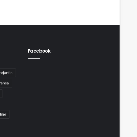
Facebook
arjantin
ransa
liler