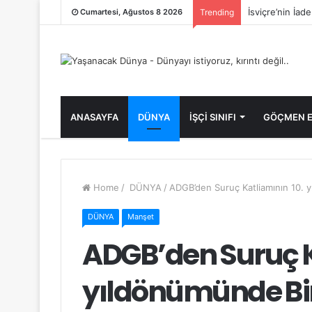
İsviçre’nin İad
Cumartesi, Ağustos 8 2026
Trending
ANASAYFA
DÜNYA
İŞÇİ SINIFI
GÖÇMEN E
Home
/
DÜNYA
/
ADGB’den Suruç Katliamının 10. 
DÜNYA
Manşet
ADGB’den Suruç K
yıldönümünde Bi