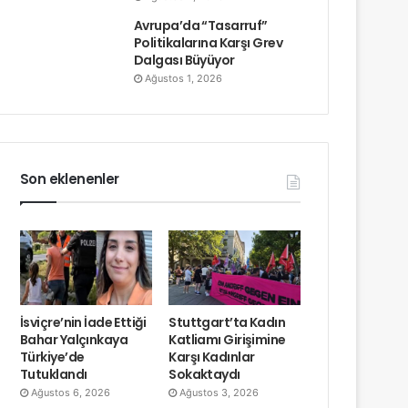
Avrupa’da “Tasarruf”
Politikalarına Karşı Grev
Dalgası Büyüyor
Ağustos 1, 2026
Son eklenenler
İsviçre’nin İade Ettiği
Stuttgart’ta Kadın
Bahar Yalçınkaya
Katliamı Girişimine
Türkiye’de
Karşı Kadınlar
Tutuklandı
Sokaktaydı
Ağustos 6, 2026
Ağustos 3, 2026