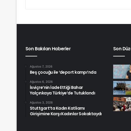
Son Bakılan Haberler
Son Düz
Ağustos 7, 2026
Beş çocuğu ile ‘deport kampı’nda
Ağustos 6, 2026
İsviçre’nin İade Ettiği Bahar
Yalçınkaya Türkiye’de Tutuklandı
Ağustos 3, 2026
Stuttgart’ta Kadın Katliamı
Girişimine Karşı Kadınlar Sokaktaydı