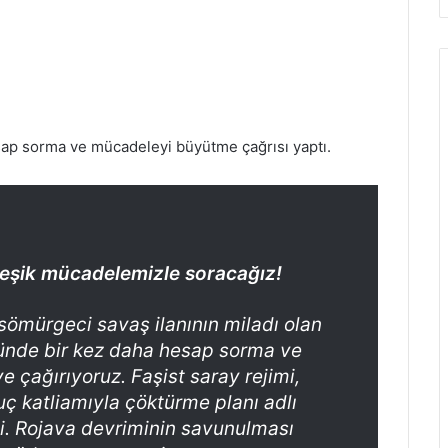
ap sorma ve mücadeleyi büyütme çağrısı yaptı.
rleşik mücadelemizle soracağız!
 sömürgeci savaş ilanının miladı olan
münde bir kez daha hesap sorma ve
çağırıyoruz. Faşist saray rejimi,
 katliamıyla çöktürme planı adlı
ti. Rojava devriminin savunulması