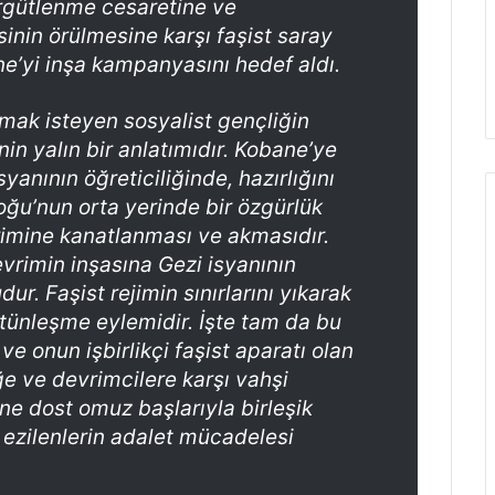
rgütlenme cesaretine ve
sinin örülmesine karşı faşist saray
ne’yi inşa kampanyasını hedef aldı.
ak isteyen sosyalist gençliğin
nin yalın bir anlatımıdır. Kobane’ye
yanının öğreticiliğinde, hazırlığını
ğu’nun orta yerinde bir özgürlük
imine kanatlanması ve akmasıdır.
vrimin inşasına Gezi isyanının
r. Faşist rejimin sınırlarını yıkarak
tünleşme eylemidir. İşte tam da bu
e onun işbirlikçi faşist aparatı olan
ğe ve devrimcilere karşı vahşi
üne dost omuz başlarıyla birleşik
 ezilenlerin adalet mücadelesi