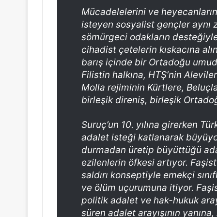
Mücadelelerini ve heyecanların
isteyen sosyalist gençler ayn
sömürgeci odakların desteğiyle
cihadist çetelerin kıskacına alı
barış içinde bir Ortadoğu umudu 
Filistin halkına, HTŞ’nin Alevile
Molla rejiminin Kürtlere, Beluçl
birleşik direniş, birleşik Ortado
Suruç’un 10. yılına girerken Türk
adalet isteği katlanarak büyüyo
durmadan üretip büyüttüğü adalet
ezilenlerin öfkesi artıyor. Faşis
saldırı konseptiyle emekçi sınıfl
ve ölüm uçurumuna itiyor. Faşi
politik adalet ve hak-hukuk ara
süren adalet arayışının yanına