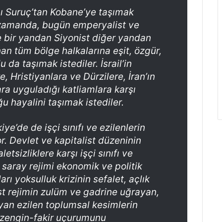
ı Suruç’tan Kobane’ye taşımak
ı zamanda, bugün emperyalist ve
 bir yandan Siyonist diğer yandan
nan tüm bölge halkalarına eşit, özgür,
da taşımak istediler. İsrail’in
re, Hristiyanlara ve Dürzilere, İran’ın
ara uyguladığı katliamlara karşı
ğu hayalini taşımak istediler.
iye’de de işçi sınıfı ve ezilenlerin
r. Devlet ve kapitalist düzeninin
sizliklere karşı işçi sınıfı ve
t saray rejimi ekonomik ve politik
arı yoksulluk krizinin sefalet, açlık
st rejimin zulüm ve gadrine uğrayan,
yan ezilen toplumsal kesimlerin
, zengin-fakir uçurumunu