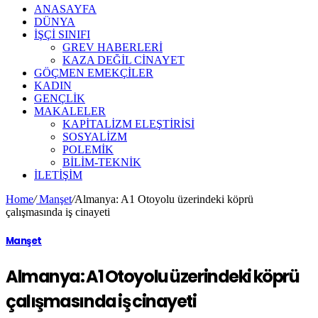
ANASAYFA
DÜNYA
İŞÇİ SINIFI
GREV HABERLERİ
KAZA DEĞİL CİNAYET
GÖÇMEN EMEKÇİLER
KADIN
GENÇLİK
MAKALELER
KAPİTALİZM ELEŞTİRİSİ
SOSYALİZM
POLEMİK
BİLİM-TEKNİK
ILETIŞIM
Home
/
Manşet
/
Almanya: A1 Otoyolu üzerindeki köprü
çalışmasında iş cinayeti
Manşet
Almanya: A1 Otoyolu üzerindeki köprü
çalışmasında iş cinayeti