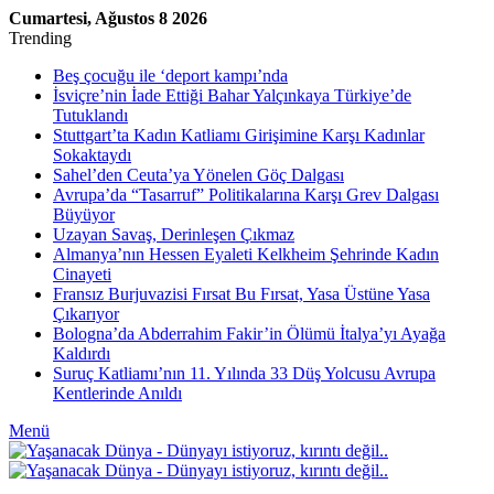
Cumartesi, Ağustos 8 2026
Trending
Beş çocuğu ile ‘deport kampı’nda
İsviçre’nin İade Ettiği Bahar Yalçınkaya Türkiye’de
Tutuklandı
Stuttgart’ta Kadın Katliamı Girişimine Karşı Kadınlar
Sokaktaydı
Sahel’den Ceuta’ya Yönelen Göç Dalgası
Avrupa’da “Tasarruf” Politikalarına Karşı Grev Dalgası
Büyüyor
Uzayan Savaş, Derinleşen Çıkmaz
Almanya’nın Hessen Eyaleti Kelkheim Şehrinde Kadın
Cinayeti
Fransız Burjuvazisi Fırsat Bu Fırsat, Yasa Üstüne Yasa
Çıkarıyor
Bologna’da Abderrahim Fakir’in Ölümü İtalya’yı Ayağa
Kaldırdı
Suruç Katliamı’nın 11. Yılında 33 Düş Yolcusu Avrupa
Kentlerinde Anıldı
Menü