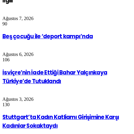
İlgili
Ağustos 7, 2026
90
Beş çocuğu ile ‘deport kampı’nda
Ağustos 6, 2026
106
İsviçre’nin İade Ettiği Bahar Yalçınkaya
Türkiye’de Tutuklandı
Ağustos 3, 2026
130
Stuttgart’ta Kadın Katliamı Girişimine Karşı
Kadınlar Sokaktaydı