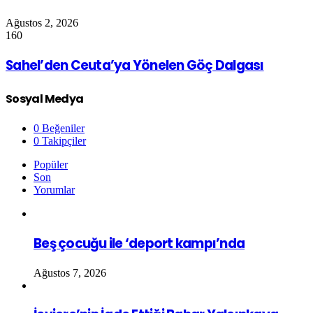
Ağustos 2, 2026
160
Sahel’den Ceuta’ya Yönelen Göç Dalgası
Sosyal Medya
0
Beğeniler
0
Takipçiler
Popüler
Son
Yorumlar
Beş çocuğu ile ‘deport kampı’nda
Ağustos 7, 2026