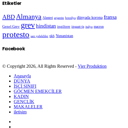
Etiketler
Almanya
ABD
fransa
dünyada korona
Alınteri
arjantin
brezilya
grev
hindistan
Genel Grev
inşaat-iş
ingiltere
macron
italya
protesto
Yunanistan
sarı yelekliler
tikb
Facebook
© Copyright 2026, All Rights Reserved -
Vier Produktion
Anasayfa
DÜNYA
İŞÇİ SINIFI
GÖÇMEN EMEKÇİLER
KADIN
GENÇLİK
MAKALELER
iletişim