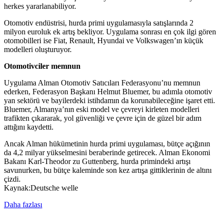
herkes yararlanabiliyor.
Otomotiv endüstrisi, hurda primi uygulamasıyla satışlarında 2
milyon euroluk ek artış bekliyor. Uygulama sonrası en çok ilgi gören
otomobilleri ise Fiat, Renault, Hyundai ve Volkswagen’ın küçük
modelleri oluşturuyor.
Otomotivciler memnun
Uygulama Alman Otomotiv Satıcıları Federasyonu’nu memnun
ederken, Federasyon Başkanı Helmut Bluemer, bu adımla otomotiv
yan sektörü ve bayilerdeki istihdamın da korunabileceğine işaret etti.
Bluemer, Almanya’nın eski model ve çevreyi kirleten modelleri
trafikten çıkararak, yol güvenliği ve çevre için de güzel bir adım
attığını kaydetti.
Ancak Alman hükümetinin hurda primi uygulaması, bütçe açığının
da 4,2 milyar yükselmesini beraberinde getirecek. Alman Ekonomi
Bakanı Karl-Theodor zu Guttenberg, hurda primindeki artışı
savunurken, bu bütçe kaleminde son kez artışa gittiklerinin de altını
çizdi.
Kaynak:Deutsche welle
Daha fazlası