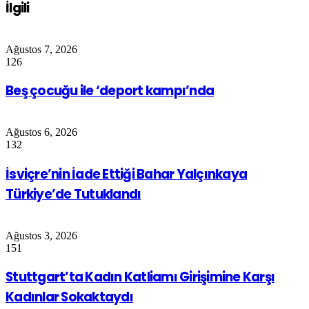
İlgili
Ağustos 7, 2026
126
Beş çocuğu ile ‘deport kampı’nda
Ağustos 6, 2026
132
İsviçre’nin İade Ettiği Bahar Yalçınkaya
Türkiye’de Tutuklandı
Ağustos 3, 2026
151
Stuttgart’ta Kadın Katliamı Girişimine Karşı
Kadınlar Sokaktaydı