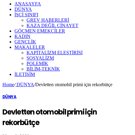
ANASAYFA
DÜNYA
İŞÇİ SINIFI
GREV HABERLERİ
KAZA DEĞİL CİNAYET
GÖÇMEN EMEKÇİLER
KADIN
GENÇLİK
MAKALELER
KAPİTALİZM ELEŞTİRİSİ
SOSYALİZM
POLEMİK
BİLİM-TEKNİK
ILETIŞIM
Home
/
DÜNYA
/
Devletten otomobil primi için rekorbütçe
DÜNYA
Devletten otomobil primi için
rekorbütçe