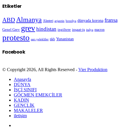
Etiketler
Almanya
ABD
fransa
dünyada korona
Alınteri
arjantin
brezilya
grev
hindistan
Genel Grev
inşaat-iş
ingiltere
macron
italya
protesto
Yunanistan
sarı yelekliler
tikb
Facebook
© Copyright 2026, All Rights Reserved -
Vier Produktion
Anasayfa
DÜNYA
İŞÇİ SINIFI
GÖÇMEN EMEKÇİLER
KADIN
GENÇLİK
MAKALELER
iletişim