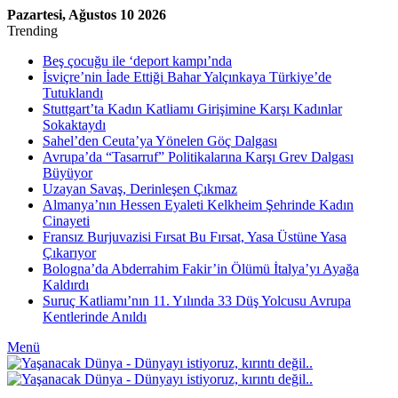
Pazartesi, Ağustos 10 2026
Trending
Beş çocuğu ile ‘deport kampı’nda
İsviçre’nin İade Ettiği Bahar Yalçınkaya Türkiye’de
Tutuklandı
Stuttgart’ta Kadın Katliamı Girişimine Karşı Kadınlar
Sokaktaydı
Sahel’den Ceuta’ya Yönelen Göç Dalgası
Avrupa’da “Tasarruf” Politikalarına Karşı Grev Dalgası
Büyüyor
Uzayan Savaş, Derinleşen Çıkmaz
Almanya’nın Hessen Eyaleti Kelkheim Şehrinde Kadın
Cinayeti
Fransız Burjuvazisi Fırsat Bu Fırsat, Yasa Üstüne Yasa
Çıkarıyor
Bologna’da Abderrahim Fakir’in Ölümü İtalya’yı Ayağa
Kaldırdı
Suruç Katliamı’nın 11. Yılında 33 Düş Yolcusu Avrupa
Kentlerinde Anıldı
Menü