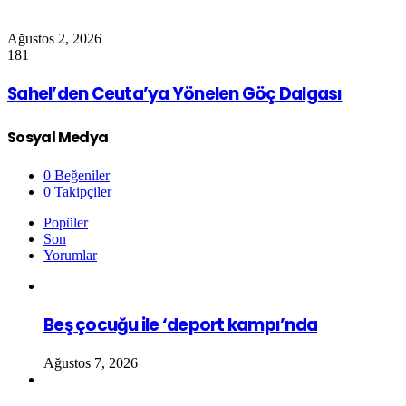
Ağustos 2, 2026
181
Sahel’den Ceuta’ya Yönelen Göç Dalgası
Sosyal Medya
0
Beğeniler
0
Takipçiler
Popüler
Son
Yorumlar
Beş çocuğu ile ‘deport kampı’nda
Ağustos 7, 2026