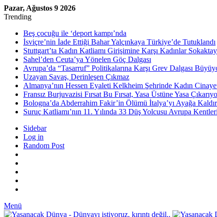
Pazar, Ağustos 9 2026
Trending
Beş çocuğu ile ‘deport kampı’nda
İsviçre’nin İade Ettiği Bahar Yalçınkaya Türkiye’de Tutuklandı
Stuttgart’ta Kadın Katliamı Girişimine Karşı Kadınlar Sokaktay
Sahel’den Ceuta’ya Yönelen Göç Dalgası
Avrupa’da “Tasarruf” Politikalarına Karşı Grev Dalgası Büyüy
Uzayan Savaş, Derinleşen Çıkmaz
Almanya’nın Hessen Eyaleti Kelkheim Şehrinde Kadın Cinaye
Fransız Burjuvazisi Fırsat Bu Fırsat, Yasa Üstüne Yasa Çıkarıyo
Bologna’da Abderrahim Fakir’in Ölümü İtalya’yı Ayağa Kaldır
Suruç Katliamı’nın 11. Yılında 33 Düş Yolcusu Avrupa Kentler
Sidebar
Log in
Random Post
Menü