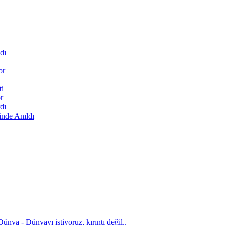
dı
or
ti
r
dı
inde Anıldı