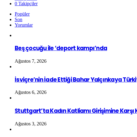
0
Takipçiler
Popüler
Son
Yorumlar
Beş çocuğu ile ‘deport kampı’nda
Ağustos 7, 2026
İsviçre’nin İade Ettiği Bahar Yalçınkaya Türk
Ağustos 6, 2026
Stuttgart’ta Kadın Katliamı Girişimine Karşı
Ağustos 3, 2026