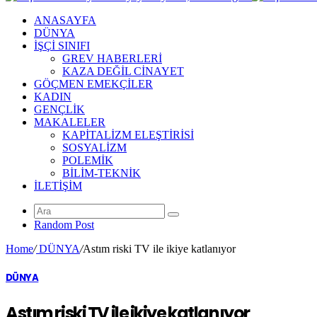
ANASAYFA
DÜNYA
İŞÇİ SINIFI
GREV HABERLERİ
KAZA DEĞİL CİNAYET
GÖÇMEN EMEKÇİLER
KADIN
GENÇLİK
MAKALELER
KAPİTALİZM ELEŞTİRİSİ
SOSYALİZM
POLEMİK
BİLİM-TEKNİK
ILETIŞIM
Random Post
Home
/
DÜNYA
/
Astım riski TV ile ikiye katlanıyor
DÜNYA
Astım riski TV ile ikiye katlanıyor