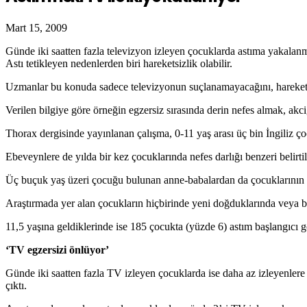
Mart 15, 2009
Günde iki saatten fazla televizyon izleyen çocuklarda astıma yakalanma
Astı tetikleyen nedenlerden biri hareketsizlik olabilir.
Uzmanlar bu konuda sadece televizyonun suçlanamayacağını, hareketsiz 
Verilen bilgiye göre örneğin egzersiz sırasında derin nefes almak, akci
Thorax dergisinde yayınlanan çalışma, 0-11 yaş arası üç bin İngiliz 
Ebeveynlere de yılda bir kez çocuklarında nefes darlığı benzeri belirt
Üç buçuk yaş üzeri çocuğu bulunan anne-babalardan da çocuklarının TV
Araştırmada yer alan çocukların hiçbirinde yeni doğduklarında veya be
11,5 yaşına geldiklerinde ise 185 çocukta (yüzde 6) astım başlangıcı g
‘TV egzersizi önlüyor’
Günde iki saatten fazla TV izleyen çocuklarda ise daha az izleyenlere
çıktı.