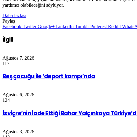
yardımcı olabileceğini söylüyor.
Daha fazlası
Paylaş
Facebook
Twitter
Google+
LinkedIn
Tumblr
Pinterest
Reddit
Whats
İlgili
Ağustos 7, 2026
117
Beş çocuğu ile ‘deport kampı’nda
Ağustos 6, 2026
124
İsviçre’nin İade Ettiği Bahar Yalçınkaya Türkiye’
Ağustos 3, 2026