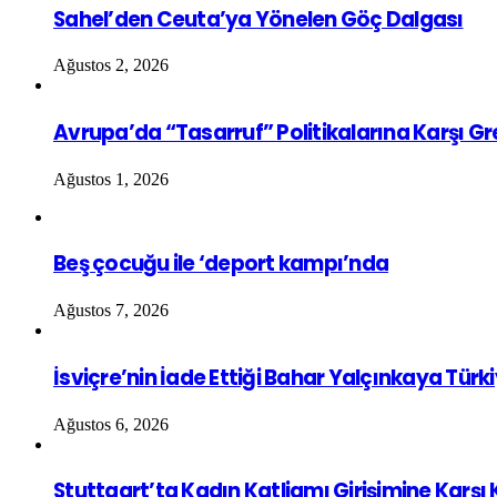
Sahel’den Ceuta’ya Yönelen Göç Dalgası
Ağustos 2, 2026
Avrupa’da “Tasarruf” Politikalarına Karşı G
Ağustos 1, 2026
Beş çocuğu ile ‘deport kampı’nda
Ağustos 7, 2026
İsviçre’nin İade Ettiği Bahar Yalçınkaya Türk
Ağustos 6, 2026
Stuttgart’ta Kadın Katliamı Girişimine Karşı