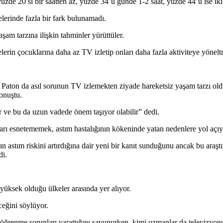
de 20’si bir saatten az, yüzde 34’ü günde 1-2 saat, yüzde 44’ü ise iki 
elerinde fazla bir fark bulunamadı.
şam tarzına ilişkin tahminler yürüttüler.
lerin çocuklarına daha az TV izletip onları daha fazla aktiviteye yönelt
ton da asıl sorunun TV izlemekten ziyade hareketsiz yaşam tarzı olduğun
onuştu.
 ve bu da uzun vadede önem taşıyor olabilir” dedi.
rı esnetememek, astım hastalığının kökeninde yatan nedenlere yol açıyo
arın astım riskini artırdığına dair yeni bir kanıt sunduğunu ancak bu araş
di.
üksek olduğu ülkeler arasında yer alıyor.
ceğini söylüyor.
 öğrenme sorunları yarattığını savunurken, kimi uzmanlar da televizyon