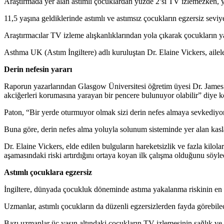
Araştırmada yer alan astımlı çocuklardan yüzde 2’si TV izlemezken, yüz
11,5 yaşına geldiklerinde astımlı ve astımsız çocukların egzersiz seviy
Araştırmacılar TV izleme alışkanlıklarından yola çıkarak çocukların ya
Asthma UK (Astım İngiltere) adlı kuruluştan Dr. Elaine Vickers, ailele
Derin nefesin yararı
Raporun yazarlarından Glasgow Üniversitesi öğretim üyesi Dr. James Pa
akciğerleri korumasına yarayan bir pencere bulunuyor olabilir” diye k
Paton, “Bir yerde oturmuyor olmak sizi derin nefes almaya sevkediyor
Buna göre, derin nefes alma yoluyla solunum sisteminde yer alan kasla
Dr. Elaine Vickers, elde edilen bulguların hareketsizlik ve fazla kilol
aşamasındaki riski artırdığını ortaya koyan ilk çalışma olduğunu söyle
Astımlı çocuklara egzersiz
İngiltere, dünyada çocukluk döneminde astıma yakalanma riskinin en y
Uzmanlar, astımlı çocukların da düzenli egzersizlerden fayda görebile
Bazı uzmanlar üç yaşın altındaki çocukların TV izlemesinin sağlık ve