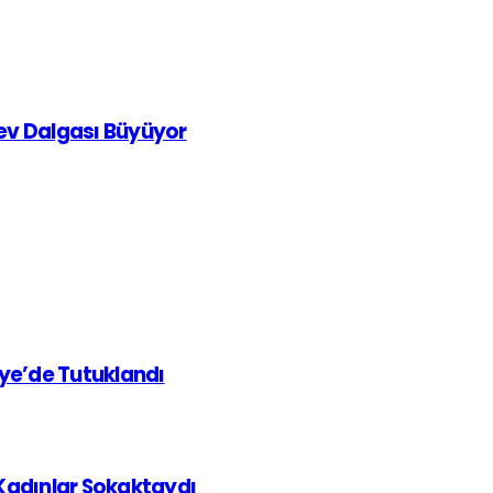
rev Dalgası Büyüyor
iye’de Tutuklandı
 Kadınlar Sokaktaydı