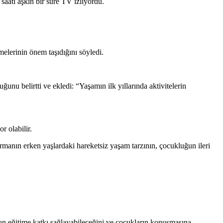
saati aşkın bir süre TV izliyordu.
melerinin önem taşıdığını söyledi.
u belirtti ve ekledi: “Yaşamın ilk yıllarında aktivitelerin
r olabilir.
tırmanın erken yaşlardaki hareketsiz yaşam tarzının, çocukluğun ileri
un eğitime katkı sağlayabileceğini ve çocukların konuşmasına