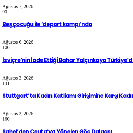
Ağustos 7, 2026
90
Beş çocuğu ile ‘deport kampı’nda
Ağustos 6, 2026
106
İsviçre’nin İade Ettiği Bahar Yalçınkaya Türkiye’
Ağustos 3, 2026
131
Stuttgart’ta Kadın Katliamı Girişimine Karşı Kad
Ağustos 2, 2026
160
Sahel’den Ceuta’ya Yönelen Göç Dalgası