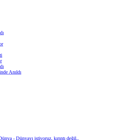
dı
or
ti
r
dı
inde Anıldı