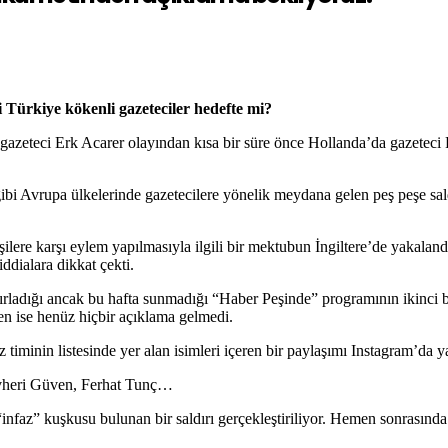
i Türkiye kökenli gazeteciler hedefte mi?
 gazeteci Erk Acarer olayından kısa bir süre önce Hollanda’da gazeteci
 Avrupa ülkelerinde gazetecilere yönelik meydana gelen peş peşe saldırı
re karşı eylem yapılmasıyla ilgili bir mektubun İngiltere’de yakalandığı
iddialara dikkat çekti.
azırladığı ancak bu hafta sunmadığı “Haber Peşinde” programının ikin
en ise henüz hiçbir açıklama gelmedi.
 timinin listesinde yer alan isimleri içeren bir paylaşımı Instagram’da y
evheri Güven, Ferhat Tunç…
faz” kuşkusu bulunan bir saldırı gerçekleştiriliyor. Hemen sonrasında y