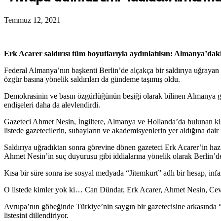
Temmuz 12, 2021
Erk Acarer saldırısı tüm boyutlarıyla aydınlatılsın: Almanya’dak
Federal Almanya’nın başkenti Berlin’de alçakça bir saldırıya uğrayan
özgür basına yönelik saldırıları da gündeme taşımış oldu.
Demokrasinin ve basın özgürlüğünün beşiği olarak bilinen Almanya gibi
endişeleri daha da alevlendirdi.
Gazeteci Ahmet Nesin, İngiltere, Almanya ve Hollanda’da bulunan kişile
listede gazetecilerin, subayların ve akademisyenlerin yer aldığına dair 
Saldırıya uğradıktan sonra görevine dönen gazeteci Erk Acarer’in h
Ahmet Nesin’in suç duyurusu gibi iddialarına yönelik olarak Berlin’d
Kısa bir süre sonra ise sosyal medyada “Jitemkurt” adlı bir hesap, infaz
O listede kimler yok ki… Can Dündar, Erk Acarer, Ahmet Nesin, C
Avrupa’nın göbeğinde Türkiye’nin saygın bir gazetecisine arkasında “in
listesini dillendiriyor.