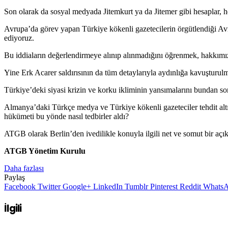
Son olarak da sosyal medyada Jitemkurt ya da Jitemer gibi hesaplar, hede
Avrupa’da görev yapan Türkiye kökenli gazetecilerin örgütlendiği Av
ediyoruz.
Bu iddiaların değerlendirmeye alınıp alınmadığını öğrenmek, hakkımız
Yine Erk Acarer saldırısının da tüm detaylarıyla aydınlığa kavuşturulm
Türkiye’deki siyasi krizin ve korku ikliminin yansımalarını bundan 
Almanya’daki Türkçe medya ve Türkiye kökenli gazeteciler tehdit altın
hükümeti bu yönde nasıl tedbirler aldı?
ATGB olarak Berlin’den ivedilikle konuyla ilgili net ve somut bir açık
ATGB Yönetim Kurulu
Daha fazlası
Paylaş
Facebook
Twitter
Google+
LinkedIn
Tumblr
Pinterest
Reddit
Whats
İlgili