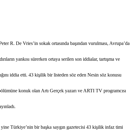
 Peter R. De Vries’in sokak ortasında başından vurulması, Avrupa’da
ların yankısı sürerken ortaya serilen son iddialar, tartışma ve
nı iddia etti. 43 kişilik bir listeden söz eden Nesin söz konusu
ci bölümüne konuk olan Artı Gerçek yazarı ve ARTI TV programcısı
ayınladı.
ine Türkiye’nin bir başka saygın gazetecisi 43 kişilik infaz timi