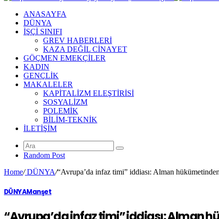
ANASAYFA
DÜNYA
İŞÇİ SINIFI
GREV HABERLERİ
KAZA DEĞİL CİNAYET
GÖÇMEN EMEKÇİLER
KADIN
GENÇLİK
MAKALELER
KAPİTALİZM ELEŞTİRİSİ
SOSYALİZM
POLEMİK
BİLİM-TEKNİK
ILETIŞIM
Random Post
Home
/
DÜNYA
/
“Avrupa’da infaz timi” iddiası: Alman hükümetinden
DÜNYA
Manşet
“Avrupa’da infaz timi” iddiası: Alman 