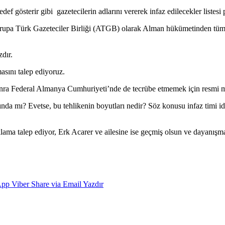
f gösterir gibi gazetecilerin adlarını vererek infaz edilecekler listesi 
rupa Türk Gazeteciler Birliği (ATGB) olarak Alman hükümetinden tüm bu
dır.
asını talep ediyoruz.
sonra Federal Almanya Cumhuriyeti’nde de tecrübe etmemek için resmi m
da mı? Evetse, bu tehlikenin boyutları nedir? Söz konusu infaz timi idd
lama talep ediyor, Erk Acarer ve ailesine ise geçmiş olsun ve dayanışma 
App
Viber
Share via Email
Yazdır