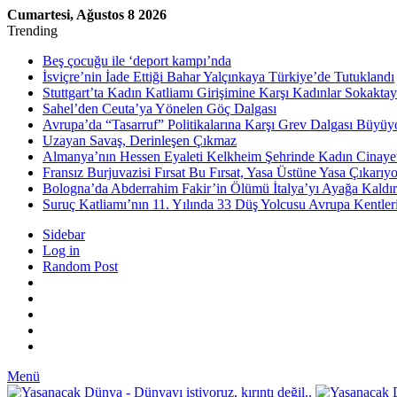
Cumartesi, Ağustos 8 2026
Trending
Beş çocuğu ile ‘deport kampı’nda
İsviçre’nin İade Ettiği Bahar Yalçınkaya Türkiye’de Tutuklandı
Stuttgart’ta Kadın Katliamı Girişimine Karşı Kadınlar Sokaktay
Sahel’den Ceuta’ya Yönelen Göç Dalgası
Avrupa’da “Tasarruf” Politikalarına Karşı Grev Dalgası Büyüy
Uzayan Savaş, Derinleşen Çıkmaz
Almanya’nın Hessen Eyaleti Kelkheim Şehrinde Kadın Cinaye
Fransız Burjuvazisi Fırsat Bu Fırsat, Yasa Üstüne Yasa Çıkarıyo
Bologna’da Abderrahim Fakir’in Ölümü İtalya’yı Ayağa Kaldır
Suruç Katliamı’nın 11. Yılında 33 Düş Yolcusu Avrupa Kentler
Sidebar
Log in
Random Post
Menü