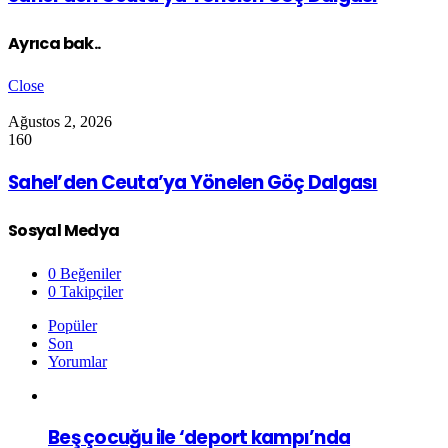
Ayrıca bak..
Close
Ağustos 2, 2026
160
Sahel’den Ceuta’ya Yönelen Göç Dalgası
Sosyal Medya
0
Beğeniler
0
Takipçiler
Popüler
Son
Yorumlar
Beş çocuğu ile ‘deport kampı’nda