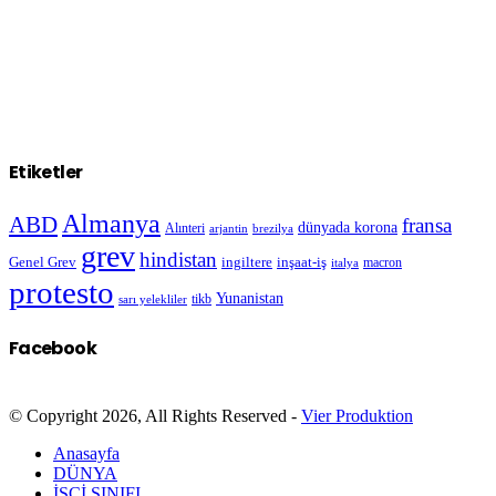
Etiketler
Almanya
ABD
fransa
dünyada korona
Alınteri
arjantin
brezilya
grev
hindistan
Genel Grev
inşaat-iş
ingiltere
macron
italya
protesto
Yunanistan
sarı yelekliler
tikb
Facebook
© Copyright 2026, All Rights Reserved -
Vier Produktion
Anasayfa
DÜNYA
İŞÇİ SINIFI