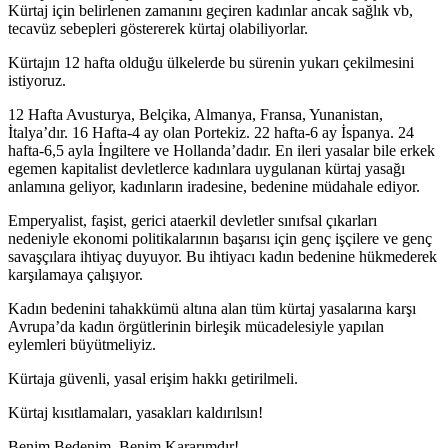
Kürtaj için belirlenen zamanını geçiren kadınlar ancak sağlık vb,
tecavüz sebepleri göstererek kürtaj olabiliyorlar.
Kürtajın 12 hafta olduğu ülkelerde bu sürenin yukarı çekilmesini
istiyoruz.
12 Hafta Avusturya, Belçika, Almanya, Fransa, Yunanistan,
İtalya’dır. 16 Hafta-4 ay olan Portekiz. 22 hafta-6 ay İspanya. 24
hafta-6,5 ayla İngiltere ve Hollanda’dadır. En ileri yasalar bile erkek
egemen kapitalist devletlerce kadınlara uygulanan kürtaj yasağı
anlamına geliyor, kadınların iradesine, bedenine müdahale ediyor.
Emperyalist, faşist, gerici ataerkil devletler sınıfsal çıkarları
nedeniyle ekonomi politikalarının başarısı için genç işçilere ve genç
savaşçılara ihtiyaç duyuyor. Bu ihtiyacı kadın bedenine hükmederek
karşılamaya çalışıyor.
Kadın bedenini tahakkümü altına alan tüm kürtaj yasalarına karşı
Avrupa’da kadın örgütlerinin birleşik mücadelesiyle yapılan
eylemleri büyütmeliyiz.
Kürtaja güvenli, yasal erişim hakkı getirilmeli.
Kürtaj kısıtlamaları, yasakları kaldırılsın!
Benim Bedenim, Benim Kararımdır!