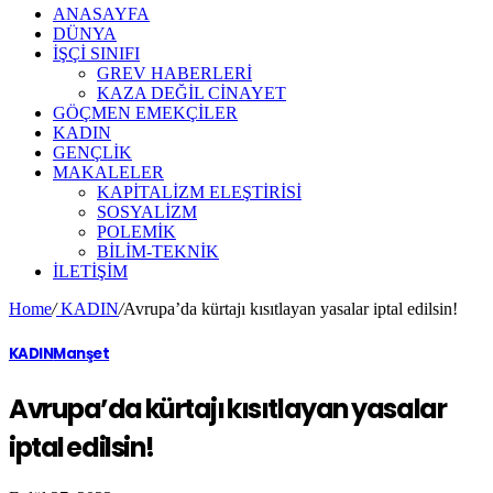
ANASAYFA
DÜNYA
İŞÇİ SINIFI
GREV HABERLERİ
KAZA DEĞİL CİNAYET
GÖÇMEN EMEKÇİLER
KADIN
GENÇLİK
MAKALELER
KAPİTALİZM ELEŞTİRİSİ
SOSYALİZM
POLEMİK
BİLİM-TEKNİK
ILETIŞIM
Home
/
KADIN
/
Avrupa’da kürtajı kısıtlayan yasalar iptal edilsin!
KADIN
Manşet
Avrupa’da kürtajı kısıtlayan yasalar
iptal edilsin!