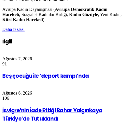
Avrupa Kadın Dayanışması (
Avrupa Demokratik Kadın
Hareketi
, Sosyalist Kadınlar Birliği,
Kadın Gözüyle
, Yeni Kadın,
Kürt Kadın Hareketi
)
Daha fazlası
İlgili
Ağustos 7, 2026
91
Beş çocuğu ile ‘deport kampı’nda
Ağustos 6, 2026
106
İsviçre’nin İade Ettiği Bahar Yalçınkaya
Türkiye’de Tutuklandı