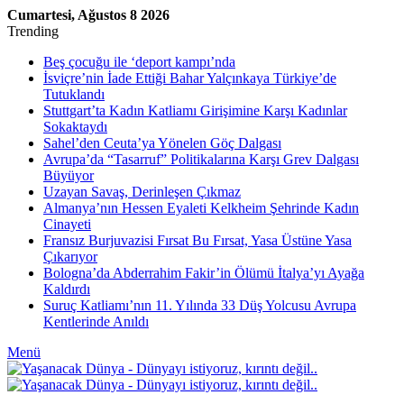
Cumartesi, Ağustos 8 2026
Trending
Beş çocuğu ile ‘deport kampı’nda
İsviçre’nin İade Ettiği Bahar Yalçınkaya Türkiye’de
Tutuklandı
Stuttgart’ta Kadın Katliamı Girişimine Karşı Kadınlar
Sokaktaydı
Sahel’den Ceuta’ya Yönelen Göç Dalgası
Avrupa’da “Tasarruf” Politikalarına Karşı Grev Dalgası
Büyüyor
Uzayan Savaş, Derinleşen Çıkmaz
Almanya’nın Hessen Eyaleti Kelkheim Şehrinde Kadın
Cinayeti
Fransız Burjuvazisi Fırsat Bu Fırsat, Yasa Üstüne Yasa
Çıkarıyor
Bologna’da Abderrahim Fakir’in Ölümü İtalya’yı Ayağa
Kaldırdı
Suruç Katliamı’nın 11. Yılında 33 Düş Yolcusu Avrupa
Kentlerinde Anıldı
Menü