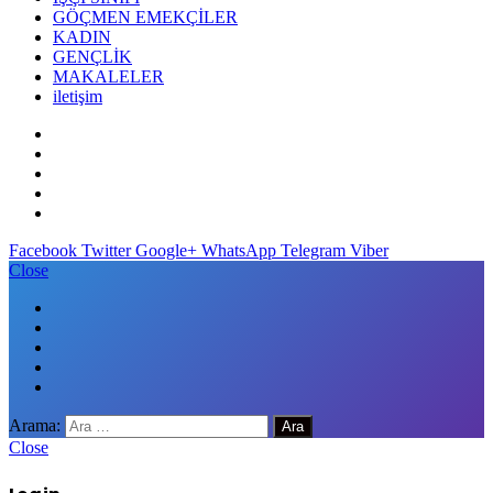
GÖÇMEN EMEKÇİLER
KADIN
GENÇLİK
MAKALELER
iletişim
Facebook
Twitter
Google+
WhatsApp
Telegram
Viber
Close
Arama:
Close