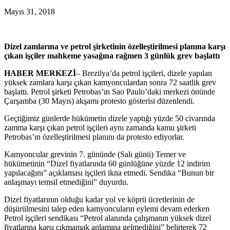
Mayıs 31, 2018
Dizel zamlarına ve petrol şirketinin özelleştirilmesi planına karşı
çıkan işçiler mahkeme yasağına rağmen 3 günlük grev başlattı
HABER MERKEZİ
– Brezilya’da petrol işçileri, dizele yapılan
yüksek zamlara karşı çıkan kamyonculardan sonra 72 saatlik grev
başlattı. Petrol şirketi Petrobas’ın Sao Paulo’daki merkezi önünde
Çarşamba (30 Mayıs) akşamı protesto gösterisi düzenlendi.
Geçtiğimiz günlerde hükümetin dizele yaptığı yüzde 50 civarında
zamma karşı çıkan petrol işçileri aynı zamanda kamu şirketi
Petrobas’ın özelleştirilmesi planını da protesto ediyorlar.
Kamyoncular grevinin 7. gününde (Salı günü) Temer ve
hükümetinin “Dizel fiyatlarında 60 günlüğüne yüzde 12 indirim
yapılacağını” açıklaması işçileri ikna etmedi. Sendika “Bunun bir
anlaşmayı temsil etmediğini” duyurdu.
Dizel fiyatlarının olduğu kadar yol ve köprü ücretlerinin de
düşürülmesini talep eden kamyoncuların eylemi devam ederken
Petrol işçileri sendikası “Petrol alanında çalışmanın yüksek dizel
fiyatlarına karşı çıkmamak anlamına gelmediğini” belirterek 72