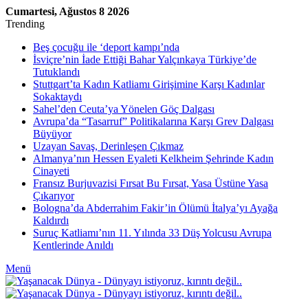
Cumartesi, Ağustos 8 2026
Trending
Beş çocuğu ile ‘deport kampı’nda
İsviçre’nin İade Ettiği Bahar Yalçınkaya Türkiye’de
Tutuklandı
Stuttgart’ta Kadın Katliamı Girişimine Karşı Kadınlar
Sokaktaydı
Sahel’den Ceuta’ya Yönelen Göç Dalgası
Avrupa’da “Tasarruf” Politikalarına Karşı Grev Dalgası
Büyüyor
Uzayan Savaş, Derinleşen Çıkmaz
Almanya’nın Hessen Eyaleti Kelkheim Şehrinde Kadın
Cinayeti
Fransız Burjuvazisi Fırsat Bu Fırsat, Yasa Üstüne Yasa
Çıkarıyor
Bologna’da Abderrahim Fakir’in Ölümü İtalya’yı Ayağa
Kaldırdı
Suruç Katliamı’nın 11. Yılında 33 Düş Yolcusu Avrupa
Kentlerinde Anıldı
Menü