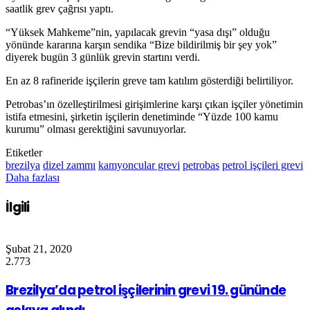
saatlik grev çağrısı yaptı.
“Yüksek Mahkeme”nin, yapılacak grevin “yasa dışı” olduğu
yönünde kararına karşın sendika “Bize bildirilmiş bir şey yok”
diyerek bugün 3 günlük grevin startını verdi.
En az 8 rafineride işçilerin greve tam katılım gösterdiği belirtiliyor.
Petrobas’ın özelleştirilmesi girişimlerine karşı çıkan işçiler yönetimin
istifa etmesini, şirketin işçilerin denetiminde “Yüzde 100 kamu
kurumu” olması gerektiğini savunuyorlar.
Etiketler
brezilya
dizel zammı
kamyoncular grevi
petrobas
petrol işçileri grevi
Daha fazlası
İlgili
Şubat 21, 2020
2.773
Brezilya’da petrol işçilerinin grevi 19. gününde