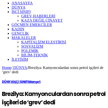
ANASAYFA
DÜNYA
İŞÇİ SINIFI
GREV HABERLERİ
KAZA DEĞİL CİNAYET
GÖÇMEN EMEKÇİLER
KADIN
GENÇLİK
MAKALELER
KAPİTALİZM ELEŞTİRİSİ
SOSYALİZM
POLEMİK
BİLİM-TEKNİK
ILETIŞIM
Home
/
DÜNYA
/
Brezilya: Kamyonculardan sonra petrol işçileri de
‘grev’ dedi
DÜNYA
İŞÇİ SINIFI
Manşet
Brezilya: Kamyonculardan sonra petrol
işçileri de ‘grev’ dedi