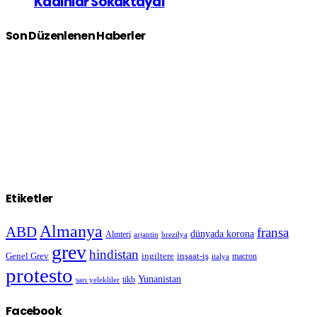
Kadınlar Sokaktaydı
Son Düzenlenen Haberler
Etiketler
Almanya
ABD
fransa
dünyada korona
Alınteri
arjantin
brezilya
grev
hindistan
Genel Grev
inşaat-iş
ingiltere
macron
italya
protesto
Yunanistan
sarı yelekliler
tikb
Facebook