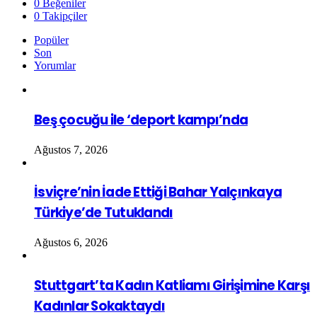
0
Beğeniler
0
Takipçiler
Popüler
Son
Yorumlar
Beş çocuğu ile ‘deport kampı’nda
Ağustos 7, 2026
İsviçre’nin İade Ettiği Bahar Yalçınkaya
Türkiye’de Tutuklandı
Ağustos 6, 2026
Stuttgart’ta Kadın Katliamı Girişimine Karşı
Kadınlar Sokaktaydı