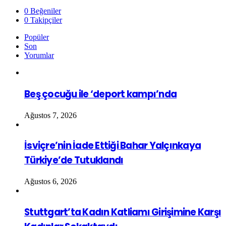
0
Beğeniler
0
Takipçiler
Popüler
Son
Yorumlar
Beş çocuğu ile ‘deport kampı’nda
Ağustos 7, 2026
İsviçre’nin İade Ettiği Bahar Yalçınkaya
Türkiye’de Tutuklandı
Ağustos 6, 2026
Stuttgart’ta Kadın Katliamı Girişimine Karşı