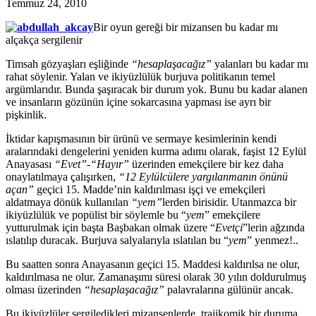
Temmuz 24, 2010
Bir oyun gereği bir mizansen bu kadar mı
alçakça sergilenir
Timsah gözyaşları eşliğinde
“hesaplaşacağız”
yalanları bu kadar mı
rahat söylenir. Yalan ve ikiyüzlülük burjuva politikanın temel
argümlarıdır. Bunda şaşıracak bir durum yok. Bunu bu kadar alanen
ve insanların gözünün içine sokarcasına yapması ise ayrı bir
pişkinlik.
İktidar kapışmasının bir ürünü ve sermaye kesimlerinin kendi
aralarındaki dengelerini yeniden kurma adımı olarak, faşist 12 Eylül
Anayasası
“Evet”-“Hayır”
üzerinden emekçilere bir kez daha
onaylatılmaya çalışırken,
“12 Eylülcülere yargılanmanın önünü
açan”
geçici 15. Madde’nin kaldırılması işçi ve emekçileri
aldatmaya dönük kullanılan
“yem”
lerden birisidir. Utanmazca bir
ikiyüzlülük ve popülist bir söylemle bu “
yem
” emekçilere
yutturulmak için başta Başbakan olmak üzere “
Evetçi
”lerin ağzında
ıslatılıp duracak. Burjuva salyalarıyla ıslatılan bu “
yem
” yenmez!..
Bu saatten sonra Anayasanın geçici 15. Maddesi kaldırılsa ne olur,
kaldırılmasa ne olur. Zamanaşımı süresi olarak 30 yılın doldurulmuş
olması üzerinden
“hesaplaşacağız”
palavralarına gülünür ancak.
Bu ikiyüzlüler sergiledikleri mizansenlerde, trajikomik bir duruma