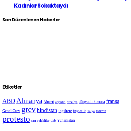
Kadınlar Sokaktaydı
Son Düzenlenen Haberler
Etiketler
Almanya
ABD
fransa
dünyada korona
Alınteri
arjantin
brezilya
grev
hindistan
Genel Grev
inşaat-iş
ingiltere
macron
italya
protesto
Yunanistan
sarı yelekliler
tikb