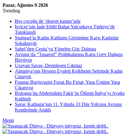
Pazar, Ağustos 9 2026
Trending
Beş çocuğu ile ‘deport kampı’nda
İsviçre’nin İade Ettiği Bahar Yalçınkaya Türkiye’de
Tutuklandı
Stuttgart’ta Kadın Katliamı Girişimine Karşı Kadınlar
Sokaktaydı
Sahel’den Ceuta’ya Yönelen Göç Dalgası
Avrupa’da “Tasarruf” Politikalarına Karşı Grev Dalgası
Büyüyor
Uzayan Savaş, Derinleşen Çıkmaz
Almanya’nın Hessen Eyaleti Kelkheim Şehrinde Kadın
Cinayeti
Fransız Burjuvazisi Fırsat Bu Fırsat, Yasa Üstüne Yasa
Çıkarıyor
Bologna’da Abderrahim Fakir’in Ölümü İtalya’yı Ayağa
Kaldırdı
Suruç Katliamı’nın 11. Yılında 33 Düş Yolcusu Avrupa
Kentlerinde Anıldı
Menü