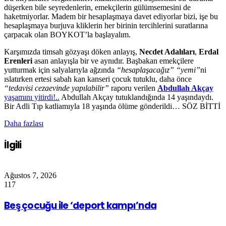
düşerken bile seyredenlerin, emekçilerin gülümsemesini de
haketmiyorlar. Madem bir hesaplaşmaya davet ediyorlar bizi, işe bu
hesaplaşmaya burjuva kliklerin her birinin tercihlerini suratlarına
çarpacak olan BOYKOT’la başlayalım.
Karşımızda timsah gözyaşı döken anlayış,
Necdet Adalıları
,
Erdal
Erenleri
asan anlayışla bir ve aynıdır. Başbakan emekçilere
yutturmak için salyalarıyla ağzında
“hesaplaşacağız” “yemi”
ni
ıslatırken ertesi sabah kan kanseri çocuk tutuklu, daha önce
“tedavisi cezaevinde yapılabilir”
raporu verilen
Abdullah Akçay
yaşamını yitirdi!..
Abdullah Akçay tutuklandığında 14 yaşındaydı.
Bir Adli Tıp katliamıyla 18 yaşında ölüme gönderildi… SÖZ BİTTİ
Daha fazlası
İlgili
Ağustos 7, 2026
117
Beş çocuğu ile ‘deport kampı’nda