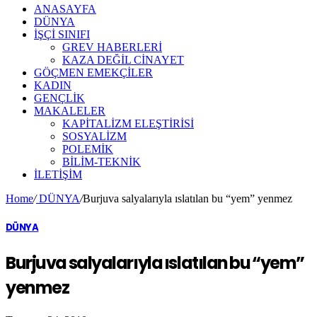
ANASAYFA
DÜNYA
İŞÇİ SINIFI
GREV HABERLERİ
KAZA DEĞİL CİNAYET
GÖÇMEN EMEKÇİLER
KADIN
GENÇLİK
MAKALELER
KAPİTALİZM ELEŞTİRİSİ
SOSYALİZM
POLEMİK
BİLİM-TEKNİK
ILETIŞIM
Home
/
DÜNYA
/
Burjuva salyalarıyla ıslatılan bu “yem” yenmez
DÜNYA
Burjuva salyalarıyla ıslatılan bu “yem”
yenmez