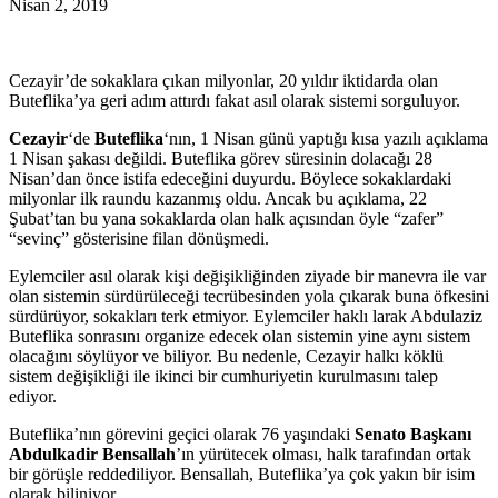
Nisan 2, 2019
Cezayir’de sokaklara çıkan milyonlar, 20 yıldır iktidarda olan
Buteflika’ya geri adım attırdı fakat asıl olarak sistemi sorguluyor.
Cezayir
‘de
Buteflika
‘nın, 1 Nisan günü yaptığı kısa yazılı açıklama
1 Nisan şakası değildi. Buteflika görev süresinin dolacağı 28
Nisan’dan önce istifa edeceğini duyurdu. Böylece sokaklardaki
milyonlar ilk raundu kazanmış oldu. Ancak bu açıklama, 22
Şubat’tan bu yana sokaklarda olan halk açısından öyle “zafer”
“sevinç” gösterisine filan dönüşmedi.
Eylemciler asıl olarak kişi değişikliğinden ziyade bir manevra ile var
olan sistemin sürdürüleceği tecrübesinden yola çıkarak buna öfkesini
sürdürüyor, sokakları terk etmiyor. Eylemciler haklı larak Abdulaziz
Buteflika sonrasını organize edecek olan sistemin yine aynı sistem
olacağını söylüyor ve biliyor. Bu nedenle, Cezayir halkı köklü
sistem değişikliği ile ikinci bir cumhuriyetin kurulmasını talep
ediyor.
Buteflika’nın görevini geçici olarak 76 yaşındaki
Senato Başkanı
Abdulkadir Bensallah
’ın yürütecek olması, halk tarafından ortak
bir görüşle reddediliyor. Bensallah, Buteflika’ya çok yakın bir isim
olarak biliniyor.