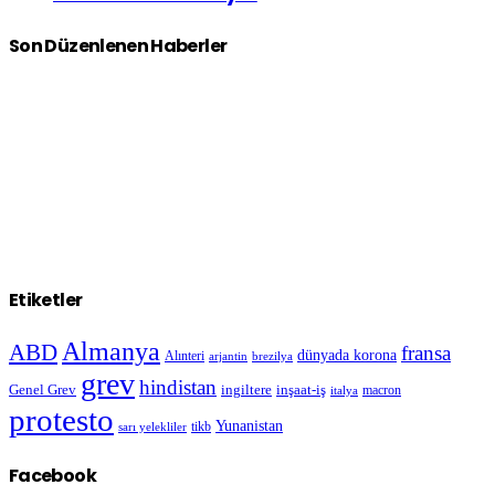
Son Düzenlenen Haberler
Etiketler
Almanya
ABD
fransa
dünyada korona
Alınteri
arjantin
brezilya
grev
hindistan
Genel Grev
inşaat-iş
ingiltere
macron
italya
protesto
Yunanistan
sarı yelekliler
tikb
Facebook