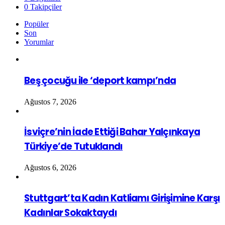
0
Takipçiler
Popüler
Son
Yorumlar
Beş çocuğu ile ‘deport kampı’nda
Ağustos 7, 2026
İsviçre’nin İade Ettiği Bahar Yalçınkaya
Türkiye’de Tutuklandı
Ağustos 6, 2026
Stuttgart’ta Kadın Katliamı Girişimine Karşı
Kadınlar Sokaktaydı