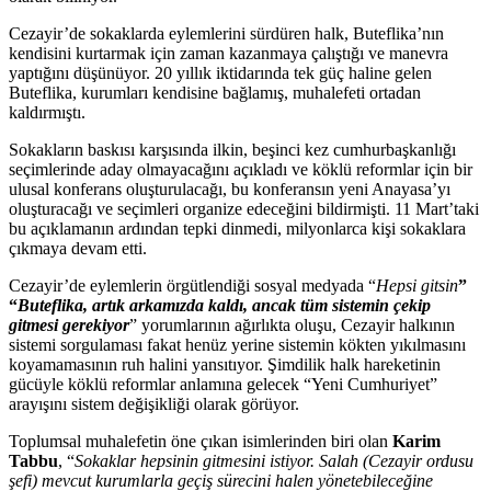
Cezayir’de sokaklarda eylemlerini sürdüren halk, Buteflika’nın
kendisini kurtarmak için zaman kazanmaya çalıştığı ve manevra
yaptığını düşünüyor. 20 yıllık iktidarında tek güç haline gelen
Buteflika, kurumları kendisine bağlamış, muhalefeti ortadan
kaldırmıştı.
Sokakların baskısı karşısında ilkin, beşinci kez cumhurbaşkanlığı
seçimlerinde aday olmayacağını açıkladı ve köklü reformlar için bir
ulusal konferans oluşturulacağı, bu konferansın yeni Anayasa’yı
oluşturacağı ve seçimleri organize edeceğini bildirmişti. 11 Mart’taki
bu açıklamanın ardından tepki dinmedi, milyonlarca kişi sokaklara
çıkmaya devam etti.
Cezayir’de eylemlerin örgütlendiği sosyal medyada “
Hepsi gitsin
”
“
Buteflika, artık arkamızda kaldı, ancak tüm sistemin çekip
gitmesi gerekiyor
” yorumlarının ağırlıkta oluşu, Cezayir halkının
sistemi sorgulaması fakat henüz yerine sistemin kökten yıkılmasını
koyamamasının ruh halini yansıtıyor. Şimdilik halk hareketinin
gücüyle köklü reformlar anlamına gelecek “Yeni Cumhuriyet”
arayışını sistem değişikliği olarak görüyor.
Toplumsal muhalefetin öne çıkan isimlerinden biri olan
Karim
Tabbu
, “
Sokaklar hepsinin gitmesini istiyor. Salah (Cezayir ordusu
şefi) mevcut kurumlarla geçiş sürecini halen yönetebileceğine