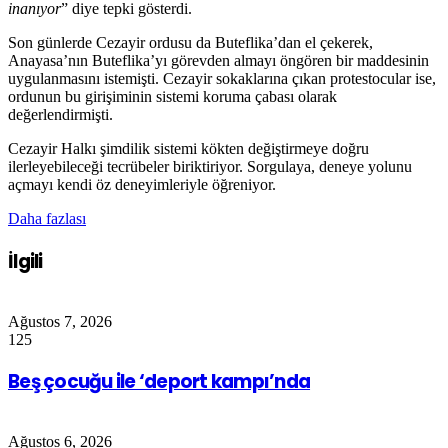
inanıyor
” diye tepki gösterdi.
Son günlerde Cezayir ordusu da Buteflika’dan el çekerek,
Anayasa’nın Buteflika’yı görevden almayı öngören bir maddesinin
uygulanmasını istemişti. Cezayir sokaklarına çıkan protestocular ise,
ordunun bu girişiminin sistemi koruma çabası olarak
değerlendirmişti.
Cezayir Halkı şimdilik sistemi kökten değiştirmeye doğru
ilerleyebileceği tecrübeler biriktiriyor. Sorgulaya, deneye yolunu
açmayı kendi öz deneyimleriyle öğreniyor.
Daha fazlası
İlgili
Ağustos 7, 2026
125
Beş çocuğu ile ‘deport kampı’nda
Ağustos 6, 2026