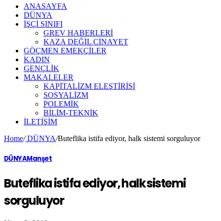
ANASAYFA
DÜNYA
İŞÇİ SINIFI
GREV HABERLERİ
KAZA DEĞİL CİNAYET
GÖÇMEN EMEKÇİLER
KADIN
GENÇLİK
MAKALELER
KAPİTALİZM ELEŞTİRİSİ
SOSYALİZM
POLEMİK
BİLİM-TEKNİK
ILETIŞIM
Home
/
DÜNYA
/
Buteflika istifa ediyor, halk sistemi sorguluyor
DÜNYA
Manşet
Buteflika istifa ediyor, halk sistemi
sorguluyor