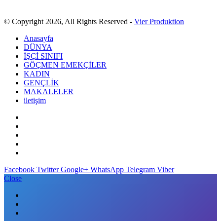
© Copyright 2026, All Rights Reserved -
Vier Produktion
Anasayfa
DÜNYA
İŞÇİ SINIFI
GÖÇMEN EMEKÇİLER
KADIN
GENÇLİK
MAKALELER
iletişim
Facebook
Twitter
Google+
WhatsApp
Telegram
Viber
Close