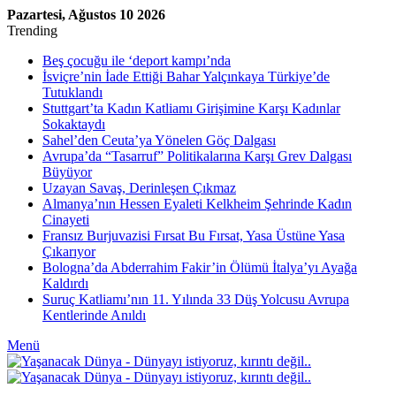
Pazartesi, Ağustos 10 2026
Trending
Beş çocuğu ile ‘deport kampı’nda
İsviçre’nin İade Ettiği Bahar Yalçınkaya Türkiye’de
Tutuklandı
Stuttgart’ta Kadın Katliamı Girişimine Karşı Kadınlar
Sokaktaydı
Sahel’den Ceuta’ya Yönelen Göç Dalgası
Avrupa’da “Tasarruf” Politikalarına Karşı Grev Dalgası
Büyüyor
Uzayan Savaş, Derinleşen Çıkmaz
Almanya’nın Hessen Eyaleti Kelkheim Şehrinde Kadın
Cinayeti
Fransız Burjuvazisi Fırsat Bu Fırsat, Yasa Üstüne Yasa
Çıkarıyor
Bologna’da Abderrahim Fakir’in Ölümü İtalya’yı Ayağa
Kaldırdı
Suruç Katliamı’nın 11. Yılında 33 Düş Yolcusu Avrupa
Kentlerinde Anıldı
Menü