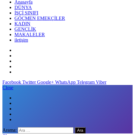
Anasayfa
DÜNYA
İŞÇİ SINIFI
GÖÇMEN EMEKÇİLER
KADIN
GENÇLİK
MAKALELER
iletişim
Facebook
Twitter
Google+
WhatsApp
Telegram
Viber
Close
Arama: