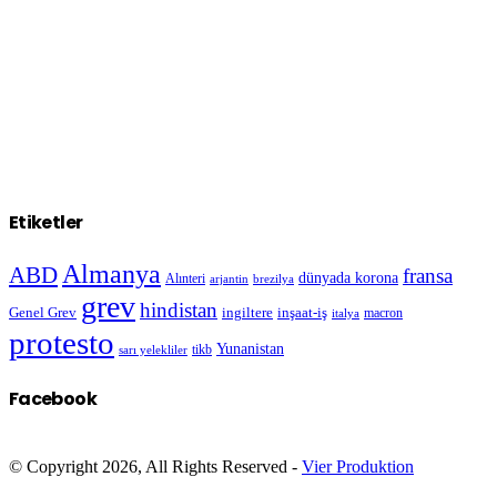
Etiketler
Almanya
ABD
fransa
dünyada korona
Alınteri
arjantin
brezilya
grev
hindistan
Genel Grev
inşaat-iş
ingiltere
macron
italya
protesto
Yunanistan
sarı yelekliler
tikb
Facebook
© Copyright 2026, All Rights Reserved -
Vier Produktion