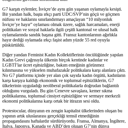
G7 karşıtı eylemler, İsviçre’de aynı gün yaşanan oylamayla kesişti.
Bir yandan halk, başta ırkçı parti UDC/SVP’nin göçü ve göçmen
nüfusu ve haklarını sınırlandırmayı amaçlayan “10 milyonluk
İsviçre’ye hayır” oylaması olmak üzere, sağlık harcamaları, enerji
politikaları ve sosyal haklarla ilgili çeşitli kantonal ve ulusal halk
oylamalarında sandık başına gitti. Fransız kantonlarının ağırlıkla
hayır dediği oylamada ırkçı faşist adım yüzde 55 red oyuyla
püskürtüldü.
Diğer yandan Feminist Kadın Kollektiflerinin öncülüğünde yapılan
Kadın Grevi çağrısıyla ülkenin birçok kentinde kadınlar ve
LGBTİ’lar ücret eşitsizliğine, bakım emeğinin görünmez
kılınmasına ve yükselen muhafazakâr politikalara karşı alanlara çıktı.
No G7 platformu içinde yer alan çok sayıda kadın örgütü, kadınların
karşı karşıya kaldığı ekonomik ve toplumsal eşitsizliklerin, G7
ülkelerinin uyguladığı neoliberal politikalarla doğrudan bağlantılı
olduğunu vurguladı. Bu gün Cenevre savaşlara, kemer sıkma
politikalarına, toplumsal cinsiyet eşitsizliğine ve sermaye merkezli
ekonomi politikalarına karşı ortak bir itirazın sesi oldu.
Protestocular, dünyanın en zengin kapitalist ülkelerinden oluşan bu
yapının artık uluslararası gerçekliği temsil etmediğinin
propagandasını haftalardır sürdürüyordu. Fransa, Almanya, İngiltere,
İtalya, Japonya, Kanada ve ABD’den oluşan G7’nin dünya