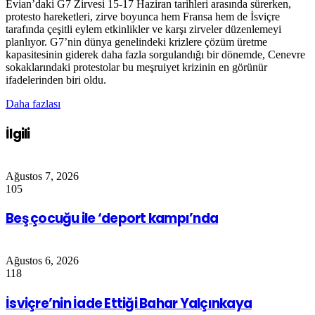
Evian’daki G7 Zirvesi 15-17 Haziran tarihleri arasında sürerken,
protesto hareketleri, zirve boyunca hem Fransa hem de İsviçre
tarafında çeşitli eylem etkinlikler ve karşı zirveler düzenlemeyi
planlıyor. G7’nin dünya genelindeki krizlere çözüm üretme
kapasitesinin giderek daha fazla sorgulandığı bir dönemde, Cenevre
sokaklarındaki protestolar bu meşruiyet krizinin en görünür
ifadelerinden biri oldu.
Daha fazlası
İlgili
Ağustos 7, 2026
105
Beş çocuğu ile ‘deport kampı’nda
Ağustos 6, 2026
118
İsviçre’nin İade Ettiği Bahar Yalçınkaya