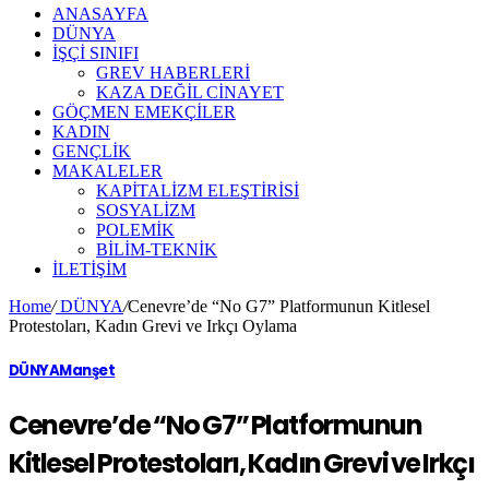
ANASAYFA
DÜNYA
İŞÇİ SINIFI
GREV HABERLERİ
KAZA DEĞİL CİNAYET
GÖÇMEN EMEKÇİLER
KADIN
GENÇLİK
MAKALELER
KAPİTALİZM ELEŞTİRİSİ
SOSYALİZM
POLEMİK
BİLİM-TEKNİK
ILETIŞIM
Home
/
DÜNYA
/
Cenevre’de “No G7” Platformunun Kitlesel
Protestoları, Kadın Grevi ve Irkçı Oylama
DÜNYA
Manşet
Cenevre’de “No G7” Platformunun
Kitlesel Protestoları, Kadın Grevi ve Irkçı