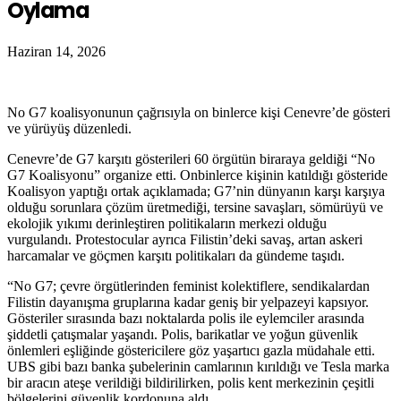
Oylama
Haziran 14, 2026
No G7 koalisyonunun çağrısıyla on binlerce kişi Cenevre’de gösteri
ve yürüyüş düzenledi.
Cenevre’de G7 karşıtı gösterileri 60 örgütün biraraya geldiği “No
G7 Koalisyonu” organize etti. Onbinlerce kişinin katıldığı gösteride
Koalisyon yaptığı ortak açıklamada; G7’nin dünyanın karşı karşıya
olduğu sorunlara çözüm üretmediği, tersine savaşları, sömürüyü ve
ekolojik yıkımı derinleştiren politikaların merkezi olduğu
vurgulandı. Protestocular ayrıca Filistin’deki savaş, artan askeri
harcamalar ve göçmen karşıtı politikaları da gündeme taşıdı.
“No G7; çevre örgütlerinden feminist kolektiflere, sendikalardan
Filistin dayanışma gruplarına kadar geniş bir yelpazeyi kapsıyor.
Gösteriler sırasında bazı noktalarda polis ile eylemciler arasında
şiddetli çatışmalar yaşandı. Polis, barikatlar ve yoğun güvenlik
önlemleri eşliğinde göstericilere göz yaşartıcı gazla müdahale etti.
UBS gibi bazı banka şubelerinin camlarının kırıldığı ve Tesla marka
bir aracın ateşe verildiği bildirilirken, polis kent merkezinin çeşitli
bölgelerini güvenlik kordonuna aldı.