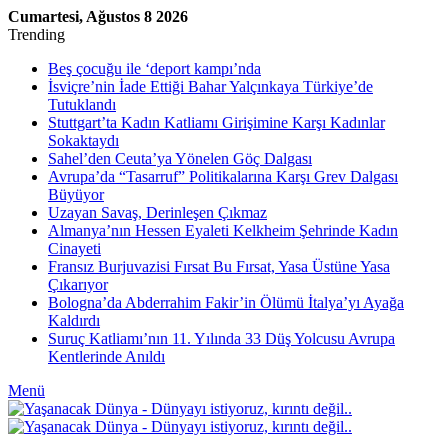
Cumartesi, Ağustos 8 2026
Trending
Beş çocuğu ile ‘deport kampı’nda
İsviçre’nin İade Ettiği Bahar Yalçınkaya Türkiye’de
Tutuklandı
Stuttgart’ta Kadın Katliamı Girişimine Karşı Kadınlar
Sokaktaydı
Sahel’den Ceuta’ya Yönelen Göç Dalgası
Avrupa’da “Tasarruf” Politikalarına Karşı Grev Dalgası
Büyüyor
Uzayan Savaş, Derinleşen Çıkmaz
Almanya’nın Hessen Eyaleti Kelkheim Şehrinde Kadın
Cinayeti
Fransız Burjuvazisi Fırsat Bu Fırsat, Yasa Üstüne Yasa
Çıkarıyor
Bologna’da Abderrahim Fakir’in Ölümü İtalya’yı Ayağa
Kaldırdı
Suruç Katliamı’nın 11. Yılında 33 Düş Yolcusu Avrupa
Kentlerinde Anıldı
Menü