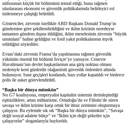
nüfusunun küçük bir bölümünü temsil ettiği, buna rağmen
uluslararası ekonomi ve güvenlik politikalarında belirleyici rol
üstlenmeye çalıştığı belirtildi.
Göstericiler, zirvenin özellikle ABD Başkanı Donald Trump’ın
gündemine göre şekillendirildiğini ve iklim krizinin neredeyse
tamamen gündem dışına itildiğini, iklim meselesinin zirvenin “büyük
unutulanı” haline geldiğini ve fosil yakıt politikalarının teşvik
edildiğini söylediler.
Evian’daki zirvenin Fransa’da yapılmasına rağmen güvenlik
yükünün önemli bir bölümü İsviçre’ye yansıyor. Cenevre
Havalimanı’nın devlet başkanlarının ana giriş noktası olması
nedeniyle kent günlerdir olağanüstü güvenlik önlemleri altında
bulunuyor. Sınır geçişleri kısıtlandı, bazı yollar kapatıldı ve binlerce
polis ile asker görevlendirildi.
“Başka bir dünya mümkün”
No G7 koalisyonu, emperyalist kapitalist sistemin derinleştirdiği
eşitsizliklere, artan militarizme, Ortadoğu’da ve Filistin’de süren
savaşa ve iklim krizine karşı ortak bir itiraz zeminini oluşturmaya
çalışıyor. Bu eylemde sık sık “Başka bir dünya mümkün”, “Savaşa
değil sosyal adalete bütçe” ve “İklim için değil şirketler için
çalışıyorlar” sloganlarıyla haykırıldı.