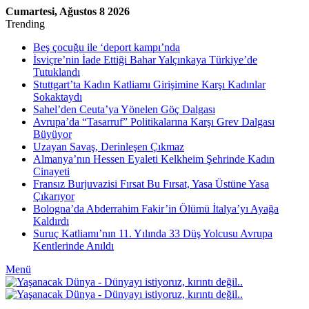
Cumartesi, Ağustos 8 2026
Trending
Beş çocuğu ile ‘deport kampı’nda
İsviçre’nin İade Ettiği Bahar Yalçınkaya Türkiye’de
Tutuklandı
Stuttgart’ta Kadın Katliamı Girişimine Karşı Kadınlar
Sokaktaydı
Sahel’den Ceuta’ya Yönelen Göç Dalgası
Avrupa’da “Tasarruf” Politikalarına Karşı Grev Dalgası
Büyüyor
Uzayan Savaş, Derinleşen Çıkmaz
Almanya’nın Hessen Eyaleti Kelkheim Şehrinde Kadın
Cinayeti
Fransız Burjuvazisi Fırsat Bu Fırsat, Yasa Üstüne Yasa
Çıkarıyor
Bologna’da Abderrahim Fakir’in Ölümü İtalya’yı Ayağa
Kaldırdı
Suruç Katliamı’nın 11. Yılında 33 Düş Yolcusu Avrupa
Kentlerinde Anıldı
Menü