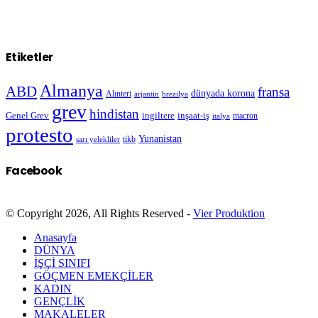
Etiketler
Almanya
ABD
fransa
dünyada korona
Alınteri
arjantin
brezilya
grev
hindistan
Genel Grev
inşaat-iş
ingiltere
macron
italya
protesto
Yunanistan
sarı yelekliler
tikb
Facebook
© Copyright 2026, All Rights Reserved -
Vier Produktion
Anasayfa
DÜNYA
İŞÇİ SINIFI
GÖÇMEN EMEKÇİLER
KADIN
GENÇLİK
MAKALELER