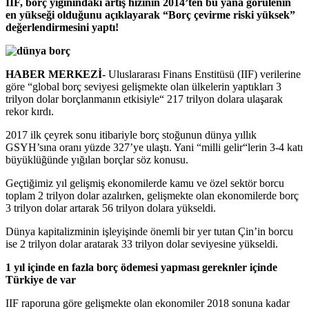
IIF, borç yığınındaki artış hızının 2014’ten bu yana görülenin
en yükseği olduğunu açıklayarak “Borç çevirme riski yüksek”
değerlendirmesini yaptı!
HABER MERKEZİ-
Uluslararası Finans Enstitüsü (IIF) verilerine
göre “global borç seviyesi gelişmekte olan ülkelerin yaptıkları 3
trilyon dolar borçlanmanın etkisiyle“ 217 trilyon dolara ulaşarak
rekor kırdı.
2017 ilk çeyrek sonu itibariyle borç stoğunun dünya yıllık
GSYH’sına oranı yüzde 327’ye ulaştı. Yani “milli gelir“lerin 3-4 katı
büyüklüğünde yığılan borçlar söz konusu.
Geçtiğimiz yıl gelişmiş ekonomilerde kamu ve özel sektör borcu
toplam 2 trilyon dolar azalırken, gelişmekte olan ekonomilerde borç
3 trilyon dolar artarak 56 trilyon dolara yükseldi.
Dünya kapitalizminin işleyişinde önemli bir yer tutan Çin’in borcu
ise 2 trilyon dolar aratarak 33 trilyon dolar seviyesine yükseldi.
1 yıl içinde en fazla borç ödemesi yapması gereknler içinde
Türkiye de var
IIF raporuna göre gelişmekte olan ekonomiler 2018 sonuna kadar