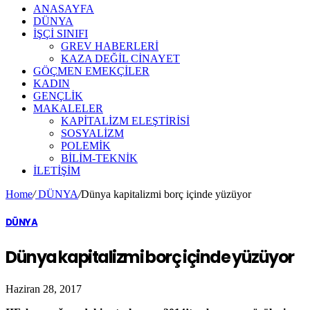
ANASAYFA
DÜNYA
İŞÇİ SINIFI
GREV HABERLERİ
KAZA DEĞİL CİNAYET
GÖÇMEN EMEKÇİLER
KADIN
GENÇLİK
MAKALELER
KAPİTALİZM ELEŞTİRİSİ
SOSYALİZM
POLEMİK
BİLİM-TEKNİK
ILETIŞIM
Home
/
DÜNYA
/
Dünya kapitalizmi borç içinde yüzüyor
DÜNYA
Dünya kapitalizmi borç içinde yüzüyor
Haziran 28, 2017