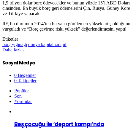
1,9 trilyon dolar borç ödeyecekler ve bunun yüzde 15’i ABD Doları
cinsinden. En büyük borç geri ödemelerini Çin, Rusya, Güney Kore
ve Türkiye yapacak.
IIF, bu durumun 2014’ten bu yana görülen en yüksek artış olduğunu
vurguladı ve “Borç çevirme riski yüksek” değerlendirmesini yaptı!
Etiketler
borç yığınağı
dünya kapitalizmi
ııf
Daha fazlası
Sosyal Medya
0
Beğeniler
0
Takipçiler
Popüler
Son
Yorumlar
Beş çocuğu ile ‘deport kampı’nda