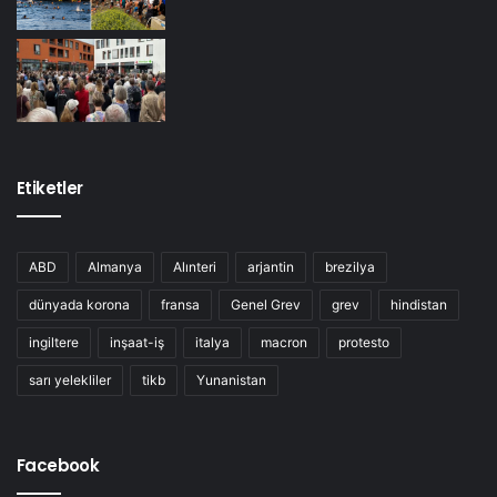
Etiketler
ABD
Almanya
Alınteri
arjantin
brezilya
dünyada korona
fransa
Genel Grev
grev
hindistan
ingiltere
inşaat-iş
italya
macron
protesto
sarı yelekliler
tikb
Yunanistan
Facebook