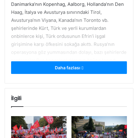
Danimarka’nın Kopenhag, Aalborg, Hollanda’nın Den
Haag, İtalya ve Avusturya sınırındaki Tirol,
Avusturya’nın Viyana, Kanada’nın Toronto vb.
şehirlerinde Kürt, Türk ve yerli kurumlardan
onbinlerce kişi, Türk ordusunun Efrin’i işgal
girişimine karşı öfkesini sokağa akıttı. Rusya’nın
operasyona göz yummasından dolayı, bazı şehirlerde
protestolar Rus konsolosluklarının önüne taşındı.
Daha fazlası
İlgili