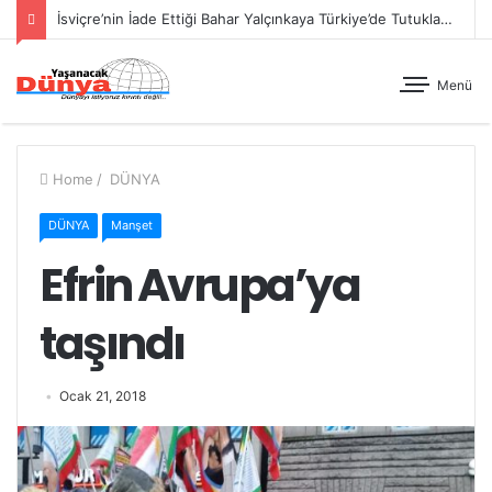
İsviçre’nin İade Ettiği Bahar Yalçınkaya Türkiye’de Tutuklandı
Menü
Home
/
DÜNYA
DÜNYA
Manşet
Efrin Avrupa’ya
taşındı
Ocak 21, 2018