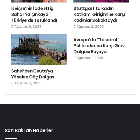
İsviçre’nin İade Ettiği
Stuttgart’ta Kadın
Bahar Yalçınkaya
Katliamı Girişimine Karşı
Türkiye’de Tutuklandı
Kadınlar Sokaktaydı
Ağustos 6, 2026
Ağustos 3, 2026
Avrupa’da “Tasarruf”
Politikalarına Karşı Grev
Dalgası Büyüyor
Ağustos 1, 2026
Sahel’den Ceuta’ya
Yönelen Göç Dalgası
Ağustos 2, 2026
Son Bakılan Haberler