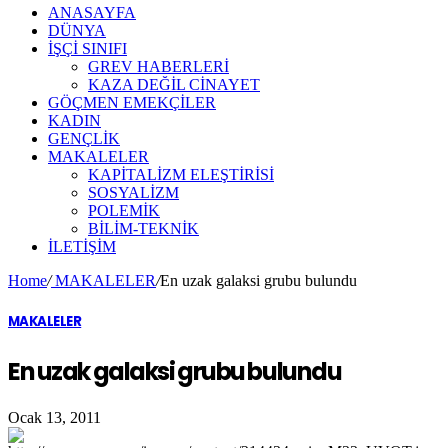
ANASAYFA
DÜNYA
İŞÇİ SINIFI
GREV HABERLERİ
KAZA DEĞİL CİNAYET
GÖÇMEN EMEKÇİLER
KADIN
GENÇLİK
MAKALELER
KAPİTALİZM ELEŞTİRİSİ
SOSYALİZM
POLEMİK
BİLİM-TEKNİK
ILETIŞIM
Home
/
MAKALELER
/
En uzak galaksi grubu bulundu
MAKALELER
En uzak galaksi grubu bulundu
Ocak 13, 2011