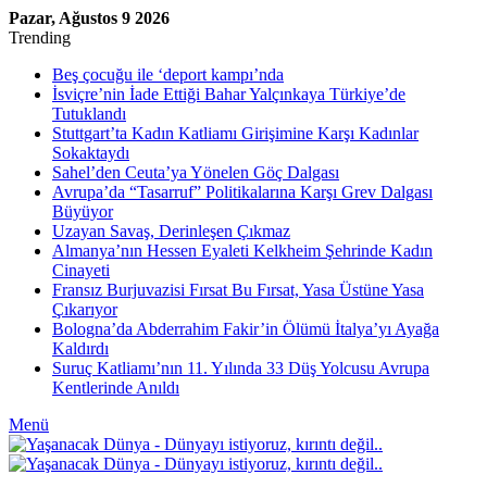
Pazar, Ağustos 9 2026
Trending
Beş çocuğu ile ‘deport kampı’nda
İsviçre’nin İade Ettiği Bahar Yalçınkaya Türkiye’de
Tutuklandı
Stuttgart’ta Kadın Katliamı Girişimine Karşı Kadınlar
Sokaktaydı
Sahel’den Ceuta’ya Yönelen Göç Dalgası
Avrupa’da “Tasarruf” Politikalarına Karşı Grev Dalgası
Büyüyor
Uzayan Savaş, Derinleşen Çıkmaz
Almanya’nın Hessen Eyaleti Kelkheim Şehrinde Kadın
Cinayeti
Fransız Burjuvazisi Fırsat Bu Fırsat, Yasa Üstüne Yasa
Çıkarıyor
Bologna’da Abderrahim Fakir’in Ölümü İtalya’yı Ayağa
Kaldırdı
Suruç Katliamı’nın 11. Yılında 33 Düş Yolcusu Avrupa
Kentlerinde Anıldı
Menü