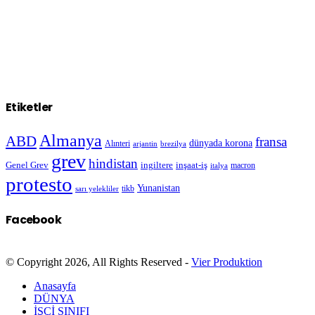
Etiketler
Almanya
ABD
fransa
dünyada korona
Alınteri
arjantin
brezilya
grev
hindistan
Genel Grev
inşaat-iş
ingiltere
macron
italya
protesto
Yunanistan
sarı yelekliler
tikb
Facebook
© Copyright 2026, All Rights Reserved -
Vier Produktion
Anasayfa
DÜNYA
İŞÇİ SINIFI