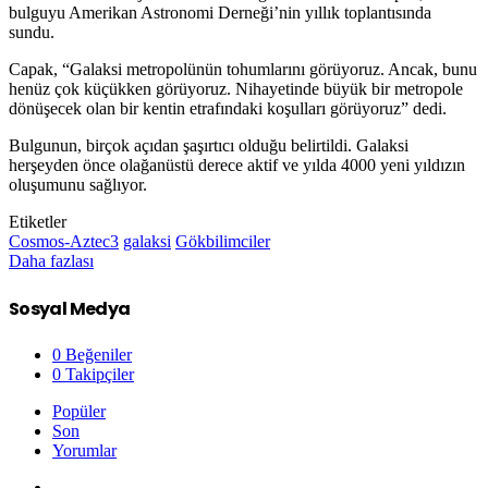
bulguyu Amerikan Astronomi Derneği’nin yıllık toplantısında
sundu.
Capak, “Galaksi metropolünün tohumlarını görüyoruz. Ancak, bunu
henüz çok küçükken görüyoruz. Nihayetinde büyük bir metropole
dönüşecek olan bir kentin etrafındaki koşulları görüyoruz” dedi.
Bulgunun, birçok açıdan şaşırtıcı olduğu belirtildi. Galaksi
herşeyden önce olağanüstü derece aktif ve yılda 4000 yeni yıldızın
oluşumunu sağlıyor.
Etiketler
Cosmos-Aztec3
galaksi
Gökbilimciler
Daha fazlası
Sosyal Medya
0
Beğeniler
0
Takipçiler
Popüler
Son
Yorumlar