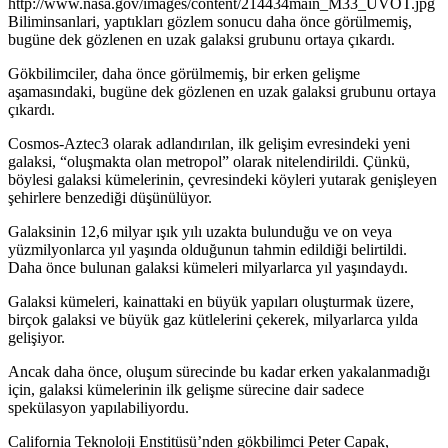
Biliminsanlari, yaptıkları gözlem sonucu daha önce görülmemiş,
bugüne dek gözlenen en uzak galaksi grubunu ortaya çıkardı.
Gökbilimciler, daha önce görülmemiş, bir erken gelişme
aşamasındaki, bugüne dek gözlenen en uzak galaksi grubunu ortaya
çıkardı.
Cosmos-Aztec3 olarak adlandırılan, ilk gelişim evresindeki yeni
galaksi, “oluşmakta olan metropol” olarak nitelendirildi. Çünkü,
böylesi galaksi kümelerinin, çevresindeki köyleri yutarak genişleyen
şehirlere benzediği düşünülüyor.
Galaksinin 12,6 milyar ışık yılı uzakta bulunduğu ve on veya
yüzmilyonlarca yıl yaşında olduğunun tahmin edildiği belirtildi.
Daha önce bulunan galaksi kümeleri milyarlarca yıl yaşındaydı.
Galaksi kümeleri, kainattaki en büyük yapıları oluşturmak üzere,
birçok galaksi ve büyük gaz kütlelerini çekerek, milyarlarca yılda
gelişiyor.
Ancak daha önce, oluşum sürecinde bu kadar erken yakalanmadığı
için, galaksi kümelerinin ilk gelişme sürecine dair sadece
spekülasyon yapılabiliyordu.
California Teknoloji Enstitüsü’nden gökbilimci Peter Capak,