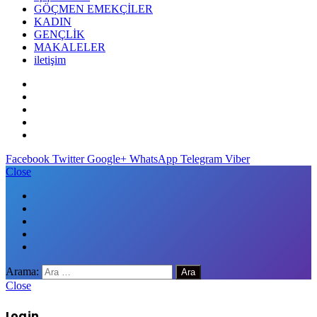
GÖÇMEN EMEKÇİLER
KADIN
GENÇLİK
MAKALELER
iletişim
Facebook
Twitter
Google+
WhatsApp
Telegram
Viber
Close
Arama:
Close
Log in