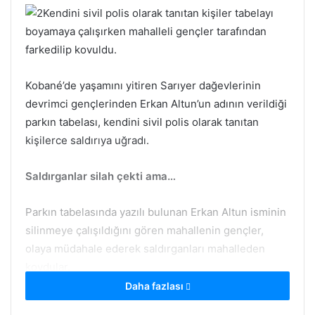
Kendini sivil polis olarak tanıtan kişiler tabelayı
boyamaya çalışırken mahalleli gençler tarafından
farkedilip kovuldu.
Kobané’de yaşamını yitiren Sarıyer dağevlerinin
devrimci gençlerinden Erkan Altun’un adının verildiği
parkın tabelası, kendini sivil polis olarak tanıtan
kişilerce saldırıya uğradı.
Saldırganlar silah çekti ama…
Parkın tabelasında yazılı bulunan Erkan Altun isminin
silinmeye çalışıldığını gören mahallenin gençler,
olaya müdahale ederek saldırganları mahalleden
kovdular.
Daha fazlası
Aynı mahallede daha öncede referandum sürecine