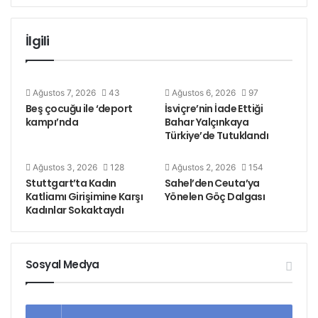
dair asılan #Hayır pankartlarına saldırı olmuş ve
pankartlar yeniden asılmıştı.
İlgili
Ağustos 7, 2026
43
Ağustos 6, 2026
97
Beş çocuğu ile ‘deport
İsviçre’nin İade Ettiği
kampı’nda
Bahar Yalçınkaya
Türkiye’de Tutuklandı
Ağustos 3, 2026
128
Ağustos 2, 2026
154
Stuttgart’ta Kadın
Sahel’den Ceuta’ya
Katliamı Girişimine Karşı
Yönelen Göç Dalgası
Kadınlar Sokaktaydı
Sosyal Medya