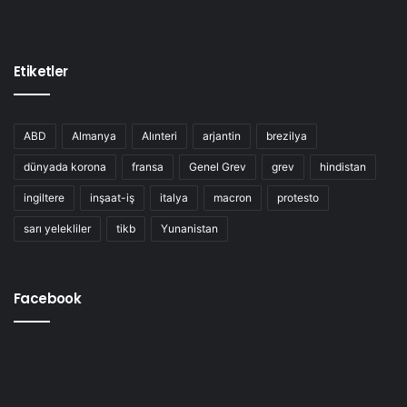
Etiketler
ABD
Almanya
Alınteri
arjantin
brezilya
dünyada korona
fransa
Genel Grev
grev
hindistan
ingiltere
inşaat-iş
italya
macron
protesto
sarı yelekliler
tikb
Yunanistan
Facebook