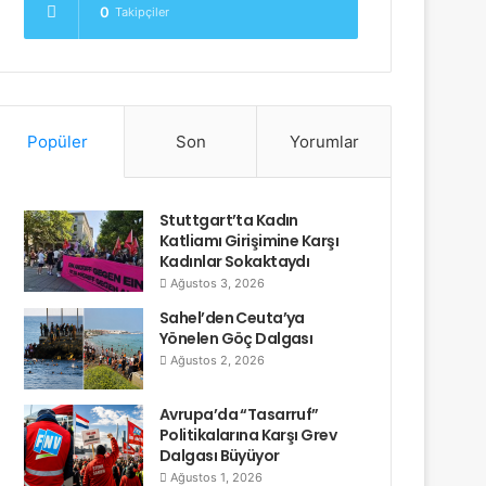
0
Takipçiler
Popüler
Son
Yorumlar
Stuttgart’ta Kadın
Katliamı Girişimine Karşı
Kadınlar Sokaktaydı
Ağustos 3, 2026
Sahel’den Ceuta’ya
Yönelen Göç Dalgası
Ağustos 2, 2026
Avrupa’da “Tasarruf”
Politikalarına Karşı Grev
Dalgası Büyüyor
Ağustos 1, 2026