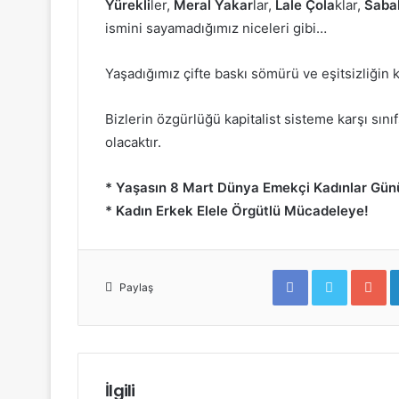
Yürekli
ler,
Meral Yakar
lar,
Lale Çola
klar,
Saba
ismini sayamadığımız niceleri gibi…
Yaşadığımız çifte baskı sömürü ve eşitsizliğin 
Bizlerin özgürlüğü kapitalist sisteme karşı sı
olacaktır.
* Yaşasın 8 Mart Dünya Emekçi Kadınlar Gün
* Kadın Erkek Elele Örgütlü Mücadeleye!
F
T
G
a
w
o
Paylaş
c
i
o
e
t
g
b
t
l
o
e
e
o
r
+
k
İlgili