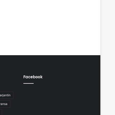
Facebook
arjantin
ransa