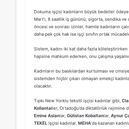
Dokuma işçisi kadınların büyük bedeller ödeye
Mart’ı, 8 saatlik iş gününü, sigorta, sendika v
öncesi ve sonrası izinler, hamile kadınların çal
daha pek çok hak ise işçi sınıfın ortak mücadel
Sistem, kadını iki kat daha fazla köleleştirirke
hapsine mahkum ederken, onu çalışma yaşamını
Kadınların bu baskılardan kurtulması ve cinsi
sistemden hiçbir çıkarı olmayan emekçi kadın
olacaktır.
Tıpkı New Yorklu tekstil işçisi kadınlar gibi,
Cla
Kollantai
ler, Ortadoğu’da diktatörlük rejimine 
Emine Aslan
lar,
Gülistan Kobaltan
lar,
Aynur Ç
TEKEL
işçisi kadınlar,
MEHA
‘da kazanan kadınl