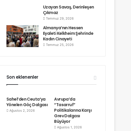
Uzayan Savaş, Derinleşen
Çıkmaz
Temmuz 29, 2026
Almanya’nın Hessen
Eyaleti Kelkheim Şehrinde
Kadın Cinayeti
Temmuz 25, 2026
Son eklenenler
Sahel’den Ceuta’ya
Avrupa’da
Yönelen Göç Dalgası
“Tasarruf”
Politikalarına Karşı
Ağustos 2, 2026
Grev Dalgası
Büyüyor
Ağustos 1, 2026