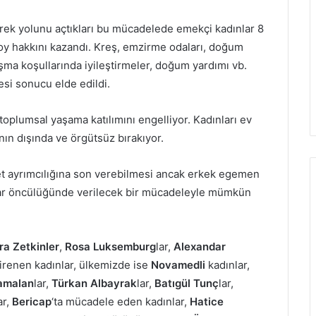
rek yolunu açtıkları bu mücadelede emekçi kadınlar 8
e oy hakkını kazandı. Kreş, emzirme odaları, doğum
ışma koşullarında iyileştirmeler, doğum yardımı vb.
esi sonucu elde edildi.
n toplumsal yaşama katılımını engelliyor. Kadınları ev
n dışında ve örgütsüz bırakıyor.
yet ayrımcılığına son verebilmesi ancak erkek egemen
lar öncülüğünde verilecek bir mücadeleyle mümkün
ra Zetkinler
,
Rosa Luksemburg
lar,
Alexandar
direnen kadınlar, ülkemizde ise
Novamedli
kadınlar,
amalan
lar,
Türkan Albayrak
lar,
Batıgül Tunç
lar,
ar,
Bericap
‘ta mücadele eden kadınlar,
Hatice