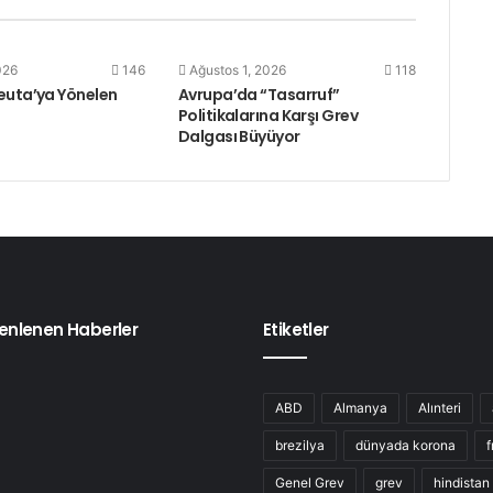
026
146
Ağustos 1, 2026
118
euta’ya Yönelen
Avrupa’da “Tasarruf”
ı
Politikalarına Karşı Grev
Dalgası Büyüyor
enlenen Haberler
Etiketler
ABD
Almanya
Alınteri
brezilya
dünyada korona
f
Genel Grev
grev
hindistan