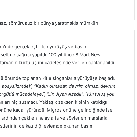
nıfsız, sömürüsüz bir dünya yaratmakla mümkün
ü’nde gerçekleştirilen yürüyüş ve basın
seltme çağrısı yapıldı. 100 yıl önce 8 Mart New
etaryanın kurtuluş mücadelesinde verilen canlar anıldı.
ğü önünde toplanan kitle sloganlarla yürüyüşe başladı.
, sosyalizmde!”, “Kadın olmadan devrim olmaz, devrim
rgütlü mücadeleye.”, “Jin Jiyan Azadi!”, “Kurtuluş yok
anları hiç susmadı. Yaklaşık seksen kişinin katıldığı
nüne kadar yüründü. Migros önüne gelindiğinde ise
 ardından çekilen halaylarla ve söylenen marşlarla
istlerinin de katıldığı eylemde okunan basın