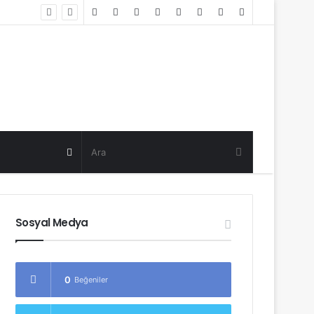
Random
Log
Sidebar
Post
in
Random
Post
Sosyal Medya
0
Beğeniler