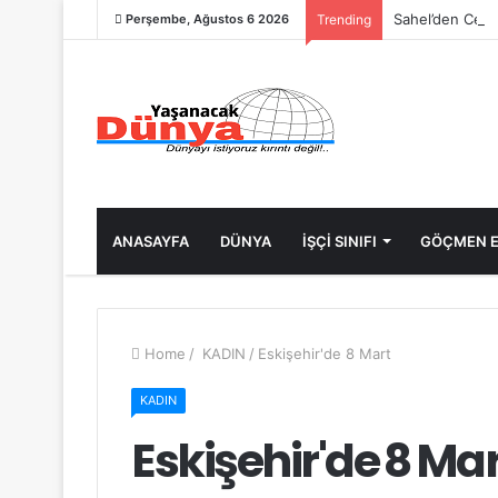
Sahel’den Ceut
Perşembe, Ağustos 6 2026
Trending
ANASAYFA
DÜNYA
İŞÇİ SINIFI
GÖÇMEN E
Home
/
KADIN
/
Eskişehir'de 8 Mart
KADIN
Eskişehir'de 8 Mar