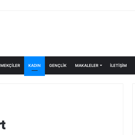
a’ya Yönelen Göç Dalgası
MEKÇİLER
KADIN
GENÇLİK
MAKALELER
ILETIŞIM
t