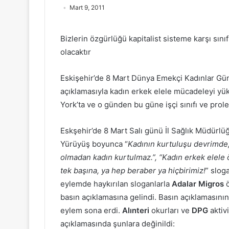
Mart 9, 2011
Bizlerin özgürlüğü kapitalist sisteme karşı sı
olacaktır
Eskişehir’de 8 Mart Dünya Emekçi Kadınlar Gün
açıklamasıyla kadın erkek elele mücadeleyi yük
York’ta ve o günden bu güne işçi sınıfı ve prol
Eskşehir’de 8 Mart Salı günü İl Sağlık Müdürlü
Yürüyüş boyunca “
Kadının kurtuluşu devrimde
olmadan kadın kurtulmaz.”, “Kadın erkek elele ö
tek başına, ya hep beraber ya hiçbirimiz!
” slog
eylemde haykırılan sloganlarla
Adalar Migros
ö
basın açıklamasına gelindi. Basın açıklamasının
eylem sona erdi.
Alınteri
okurları ve
DPG
aktiv
açıklamasında şunlara değinildi: