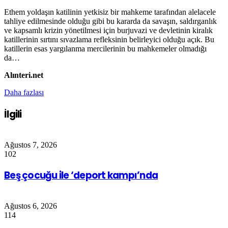
Ethem yoldaşın katilinin yetkisiz bir mahkeme tarafından alelacele
tahliye edilmesinde olduğu gibi bu kararda da savaşın, saldırganlık
ve kapsamlı krizin yönetilmesi için burjuvazi ve devletinin kiralık
katillerinin sırtını sıvazlama refleksinin belirleyici olduğu açık. Bu
katillerin esas yargılanma mercilerinin bu mahkemeler olmadığı
da…
Alınteri.net
Daha fazlası
İlgili
Ağustos 7, 2026
102
Beş çocuğu ile ‘deport kampı’nda
Ağustos 6, 2026
114