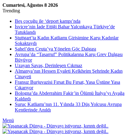
Cumartesi, Ağustos 8 2026
Trending
Beş çocuğu ile ‘deport kampı’nda
İsviçre’nin İade Ettiği Bahar Yalçınkaya Türkiye’de
Tutuklandı
Stuttgart’ta Kadın Katliamı Girişimine Karşı Kadınlar
Sokaktaydı
Sahel’den Ceuta’ya Yönelen Göç Dalgası
Avrupa’da “Tasarruf” Politikalarına Karşı Grev Dalgası
Büyüyor
Uzayan Savaş, Derinleşen Çıkmaz
Almanya’nın Hessen Eyaleti Kelkheim Şehrinde Kadın
Cinayeti
Fransız Burjuvazisi Fırsat Bu Fırsat, Yasa Üstüne Yasa
Çıkarıyor
Bologna’da Abderrahim Fakir’in Ölümü İtalya’yı Ayağa
Kaldırdı
Suruç Katliamı’nın 11. Yılında 33 Düş Yolcusu Avrupa
Kentlerinde Anıldı
Menü