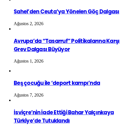
Sahel’den Ceuta’ya Yönelen Göç Dalgası
Ağustos 2, 2026
Avrupa’da “Tasarruf” Politikalarına Karşı
Grev Dalgası Büyüyor
Ağustos 1, 2026
Beş çocuğu ile ‘deport kampı’nda
Ağustos 7, 2026
İsviçre’nin İade Ettiği Bahar Yalçınkaya
Türkiye’de Tutuklandı