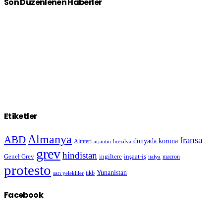
Son Düzenlenen Haberler
Etiketler
Almanya
ABD
fransa
dünyada korona
Alınteri
arjantin
brezilya
grev
hindistan
Genel Grev
inşaat-iş
ingiltere
macron
italya
protesto
Yunanistan
sarı yelekliler
tikb
Facebook