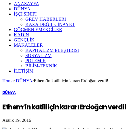
ANASAYFA
DÜNYA
İŞÇİ SINIFI
GREV HABERLERİ
KAZA DEĞİL CİNAYET
GÖÇMEN EMEKÇİLER
KADIN
GENÇLİK
MAKALELER
KAPİTALİZM ELEŞTİRİSİ
SOSYALİZM
POLEMİK
BİLİM-TEKNİK
ILETIŞIM
Home
/
DÜNYA
/
Ethem’in katili için kararı Erdoğan verdi!
DÜNYA
Ethem’in katili için kararı Erdoğan verdi!
Aralık 19, 2016