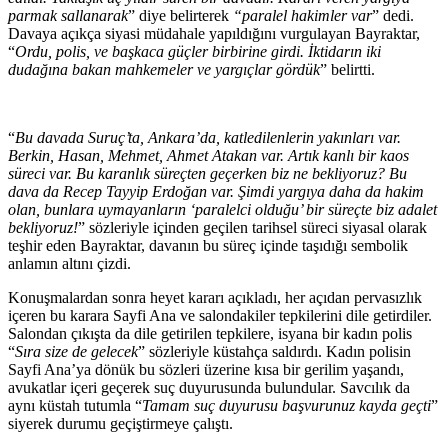
parmak sallanarak
” diye belirterek
“paralel hakimler var
” dedi.
Davaya açıkça siyasi müdahale yapıldığını vurgulayan Bayraktar,
“
Ordu, polis, ve başkaca güçler birbirine girdi. İktidarın iki
dudağına bakan mahkemeler ve yargıçlar gördük
” belirtti.
“
Bu davada Suruç’ta, Ankara’da, katledilenlerin yakınları var.
Berkin, Hasan, Mehmet, Ahmet Atakan var. Artık kanlı bir kaos
süreci var. Bu karanlık süreçten geçerken biz ne bekliyoruz? Bu
dava da Recep Tayyip Erdoğan var. Şimdi yargıya daha da hakim
olan, bunlara uymayanların ‘paralelci olduğu’ bir süreçte biz adalet
bekliyoruz!
” sözleriyle içinden geçilen tarihsel süreci siyasal olarak
teşhir eden Bayraktar, davanın bu süreç içinde taşıdığı sembolik
anlamın altını çizdi.
Konuşmalardan sonra heyet kararı açıkladı, her açıdan pervasızlık
içeren bu karara Sayfi Ana ve salondakiler tepkilerini dile getirdiler.
Salondan çıkışta da dile getirilen tepkilere, isyana bir kadın polis
“
Sıra size de gelecek
” sözleriyle küstahça saldırdı. Kadın polisin
Sayfi Ana’ya dönük bu sözleri üzerine kısa bir gerilim yaşandı,
avukatlar içeri geçerek suç duyurusunda bulundular. Savcılık da
aynı küstah tutumla “
Tamam suç duyurusu başvurunuz kayda geçti
”
siyerek durumu geçiştirmeye çalıştı.