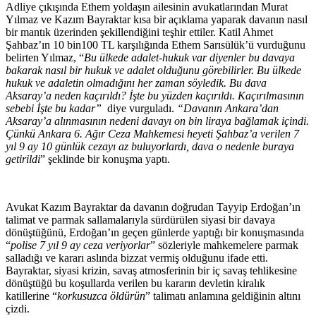
Adliye çıkışında Ethem yoldaşın ailesinin avukatlarından Murat
Yılmaz ve Kazım Bayraktar kısa bir açıklama yaparak davanın nasıl
bir mantık üzerinden şekillendiğini teşhir ettiler. Katil Ahmet
Şahbaz’ın 10 bin100 TL karşılığında Ethem Sarısülük’ü vurduğunu
belirten Yılmaz, “
Bu ülkede adalet-hukuk var diyenler bu davaya
bakarak nasıl bir hukuk ve adalet olduğunu görebilirler.
Bu ülkede
hukuk ve adaletin olmadığını her zaman söyledik. Bu dava
Aksaray’a neden kaçırıldı? İşte bu yüzden kaçırıldı.
Kaçırılmasının
sebebi İşte bu kadar”
diye vurguladı.
“
Davanın Ankara’dan
Aksaray’a alınmasının nedeni davayı on bin liraya bağlamak içindi.
Çünkü Ankara 6. Ağır Ceza Mahkemesi heyeti Şahbaz’a verilen 7
yıl 9 ay 10 günlük cezayı az buluyorlardı, dava o nedenle buraya
getirildi
” şeklinde bir konuşma yaptı.
Avukat Kazım Bayraktar da davanın doğrudan Tayyip Erdoğan’ın
talimat ve parmak sallamalarıyla sürdürülen siyasi bir davaya
dönüştüğünü, Erdoğan’ın geçen günlerde yaptığı bir konuşmasında
“
polise 7 yıl 9 ay ceza veriyorlar
” sözleriyle mahkemelere parmak
salladığı ve kararı aslında bizzat vermiş olduğunu ifade etti.
Bayraktar, siyasi krizin, savaş atmosferinin bir iç savaş tehlikesine
dönüştüğü bu koşullarda verilen bu kararın devletin kiralık
katillerine “
korkusuzca öldürün
” talimatı anlamına geldiğinin altını
çizdi.