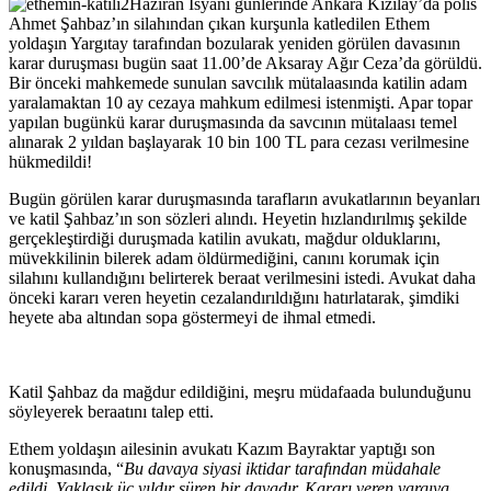
Haziran İsyanı günlerinde Ankara Kızılay’da polis
Ahmet Şahbaz’ın silahından çıkan kurşunla katledilen Ethem
yoldaşın Yargıtay tarafından bozularak yeniden görülen davasının
karar duruşması bugün saat 11.00’de Aksaray Ağır
Ceza’da görüldü.
Bir önceki mahkemede sunulan savcılık mütalaasında katilin adam
yaralamaktan 10 ay cezaya mahkum edilmesi istenmişti. Apar topar
yapılan bugünkü karar duruşmasında da savcının mütalaası temel
alınarak 2 yıldan başlayarak 10 bin 100 TL para cezası verilmesine
hükmedildi!
Bugün görülen karar duruşmasında tarafların avukatlarının beyanları
ve katil Şahbaz’ın son sözleri alındı. Heyetin hızlandırılmış şekilde
gerçekleştirdiği duruşmada katilin avukatı, mağdur olduklarını,
müvekkilinin bilerek adam öldürmediğini, canını korumak için
silahını kullandığını belirterek beraat verilmesini istedi. Avukat daha
önceki kararı veren heyetin cezalandırıldığını hatırlatarak, şimdiki
heyete aba altından sopa göstermeyi de ihmal etmedi.
Katil Şahbaz da mağdur edildiğini, meşru müdafaada bulunduğunu
söyleyerek beraatını talep etti.
Ethem yoldaşın ailesinin avukatı Kazım Bayraktar yaptığı son
konuşmasında, “
Bu davaya siyasi iktidar tarafından müdahale
edildi. Yaklaşık üç yıldır süren bir davadır. Kararı veren yargıya