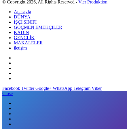
© Copyright 2026, All Rights Reserved -
Vier Produktion
Anasayfa
DÜNYA
İŞÇİ SINIFI
GÖÇMEN EMEKÇİLER
KADIN
GENÇLİK
MAKALELER
iletişim
Facebook
Twitter
Google+
WhatsApp
Telegram
Viber
Close