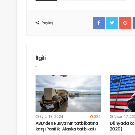
F
T
G
a
w
o
Paylaş
c
i
o
e
t
g
b
t
l
o
e
e
o
r
+
k
İlgili
Eylül 18, 2024
884
Nisan 17, 2
ABD’den Rusya’nın tatbikatına
Dünyada kor
karşı Pasifik-Alaska tatbikatı
2020)