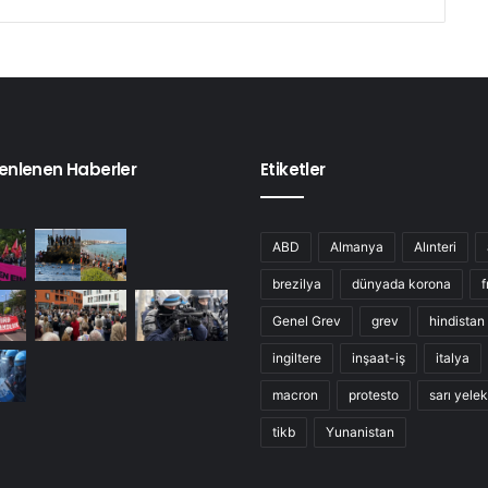
enlenen Haberler
Etiketler
ABD
Almanya
Alınteri
brezilya
dünyada korona
f
Genel Grev
grev
hindistan
ingiltere
inşaat-iş
italya
macron
protesto
sarı yelek
tikb
Yunanistan