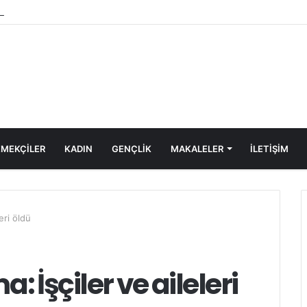
a’ya Yönelen Göç Dalgası
MEKÇİLER
KADIN
GENÇLİK
MAKALELER
ILETIŞIM
eri öldü
 İşçiler ve aileleri