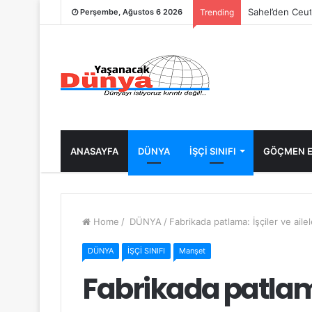
Sahel’den Ceut
Perşembe, Ağustos 6 2026
Trending
ANASAYFA
DÜNYA
İŞÇİ SINIFI
GÖÇMEN E
Home
/
DÜNYA
/
Fabrikada patlama: İşçiler ve ailel
DÜNYA
İŞÇİ SINIFI
Manşet
Fabrikada patlama: