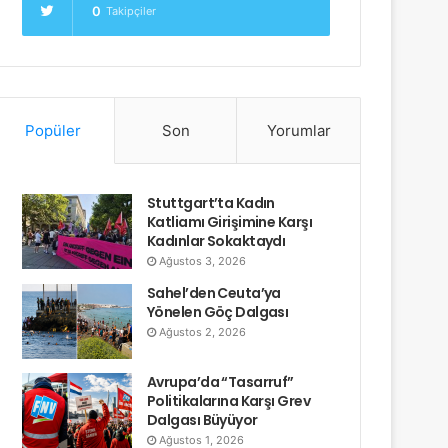
0
Takipçiler
Popüler
Son
Yorumlar
Stuttgart’ta Kadın
Katliamı Girişimine Karşı
Kadınlar Sokaktaydı
Ağustos 3, 2026
Sahel’den Ceuta’ya
Yönelen Göç Dalgası
Ağustos 2, 2026
Avrupa’da “Tasarruf”
Politikalarına Karşı Grev
Dalgası Büyüyor
Ağustos 1, 2026