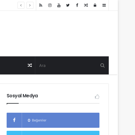
Random
Log
Sidebar
Post
in
Random
Post
Sosyal Medya
0
Beğeniler