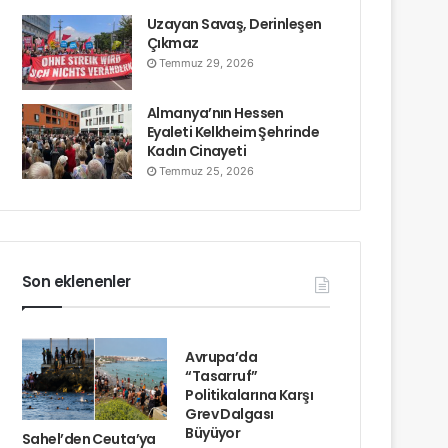
Uzayan Savaş, Derinleşen
Çıkmaz
Temmuz 29, 2026
Almanya’nın Hessen
Eyaleti Kelkheim Şehrinde
Kadın Cinayeti
Temmuz 25, 2026
Son eklenenler
Avrupa’da
“Tasarruf”
Politikalarına Karşı
Grev Dalgası
Büyüyor
Sahel’den Ceuta’ya