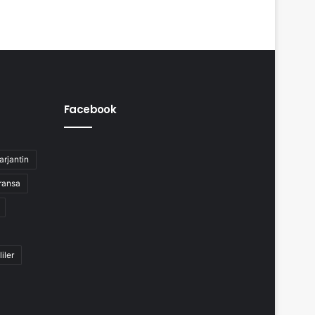
Facebook
arjantin
ransa
liler