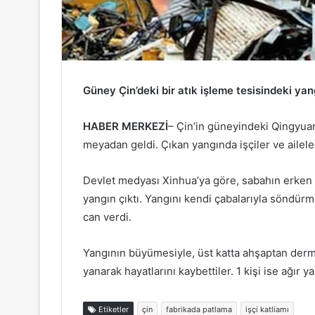
Güney Çin’deki bir atık işleme tesisindeki yang
HABER MERKEZİ
– Çin’in güneyindeki Qingyuan
meyadan geldi. Çıkan yangında işçiler ve ailele
Devlet medyası Xinhua’ya göre, sabahın erken s
yangın çıktı. Yangını kendi çabalarıyla söndürme
can verdi.
Yangının büyümesiyle, üst katta ahşaptan derme
yanarak hayatlarını kaybettiler. 1 kişi ise ağır y
Etiketler
çin
fabrikada patlama
işçi katliamı