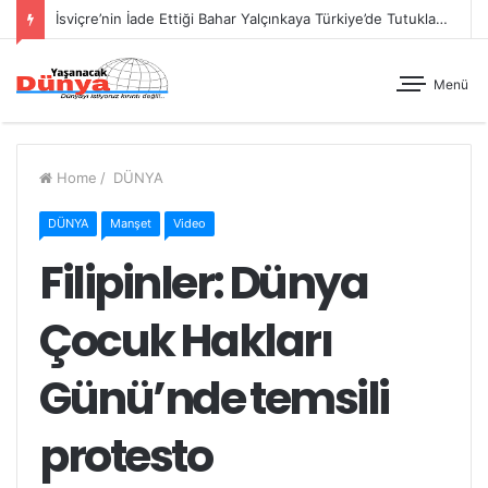
İsviçre’nin İade Ettiği Bahar Yalçınkaya Türkiye’de Tutuklandı
Menü
Home
/
DÜNYA
DÜNYA
Manşet
Video
Filipinler: Dünya
Çocuk Hakları
Günü’nde temsili
protesto