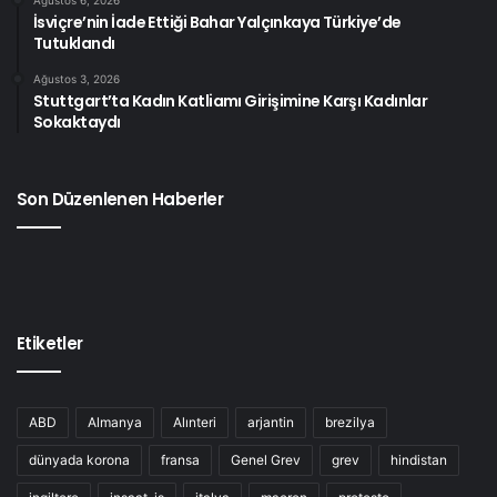
Ağustos 6, 2026
İsviçre’nin İade Ettiği Bahar Yalçınkaya Türkiye’de
Tutuklandı
Ağustos 3, 2026
Stuttgart’ta Kadın Katliamı Girişimine Karşı Kadınlar
Sokaktaydı
Son Düzenlenen Haberler
Etiketler
ABD
Almanya
Alınteri
arjantin
brezilya
dünyada korona
fransa
Genel Grev
grev
hindistan