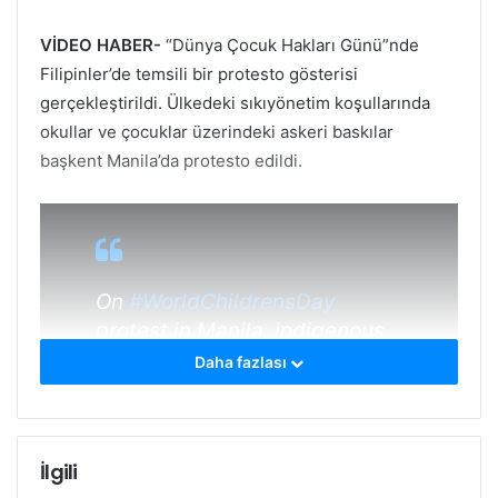
VİDEO HABER-
“Dünya Çocuk Hakları Günü”nde
Filipinler’de temsili bir protesto gösterisi
gerçekleştirildi. Ülkedeki sıkıyönetim koşullarında
okullar ve çocuklar üzerindeki askeri baskılar
başkent Manila’da protesto edildi.
On
#WorldChildrensDay
protest in Manila, indigenous
children reenact frequent
Daha fazlası
military invasion of schools in
Mindanao under Martial Law
pic.twitter.com/dyykh7lMWc
İlgili