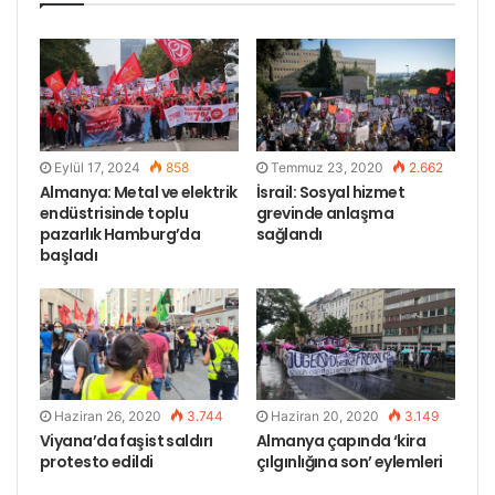
— Gabriela WomensParty
(@GabrielaWomenPL)
November 20, 2017
Etiketler
dünya çocuk hakları günü
filipinler
manila
Eylül 17, 2024
858
Temmuz 23, 2020
2.662
protesto
Almanya: Metal ve elektrik
İsrail: Sosyal hizmet
endüstrisinde toplu
grevinde anlaşma
pazarlık Hamburg’da
sağlandı
başladı
Haziran 26, 2020
3.744
Haziran 20, 2020
3.149
Viyana’da faşist saldırı
Almanya çapında ‘kira
protesto edildi
çılgınlığına son’ eylemleri