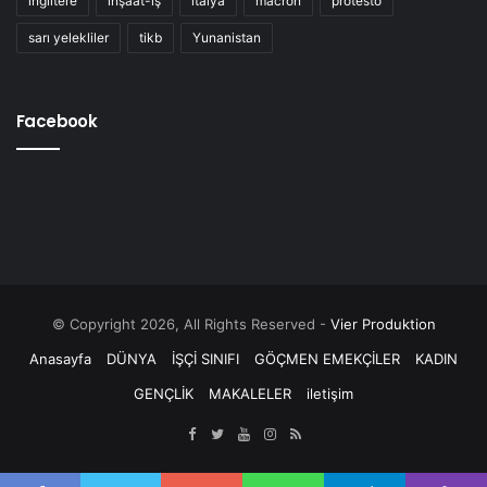
ingiltere
inşaat-iş
italya
macron
protesto
sarı yelekliler
tikb
Yunanistan
Facebook
© Copyright 2026, All Rights Reserved -
Vier Produktion
Anasayfa
DÜNYA
İŞÇİ SINIFI
GÖÇMEN EMEKÇİLER
KADIN
GENÇLİK
MAKALELER
iletişim