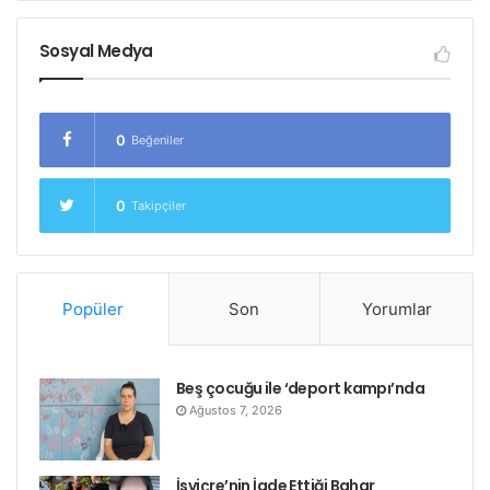
Sosyal Medya
0
Beğeniler
0
Takipçiler
Popüler
Son
Yorumlar
Beş çocuğu ile ‘deport kampı’nda
Ağustos 7, 2026
İsviçre’nin İade Ettiği Bahar