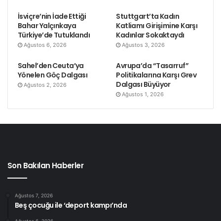
İsviçre’nin İade Ettiği
Stuttgart’ta Kadın
Bahar Yalçınkaya
Katliamı Girişimine Karşı
Türkiye’de Tutuklandı
Kadınlar Sokaktaydı
Ağustos 6, 2026
Ağustos 3, 2026
Sahel’den Ceuta’ya
Avrupa’da “Tasarruf”
Yönelen Göç Dalgası
Politikalarına Karşı Grev
Dalgası Büyüyor
Ağustos 2, 2026
Ağustos 1, 2026
Son Bakılan Haberler
Ağustos 7, 2026
Beş çocuğu ile ‘deport kampı’nda