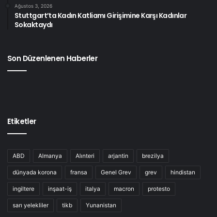
Ağustos 3, 2026
Stuttgart’ta Kadın Katliamı Girişimine Karşı Kadınlar
Sokaktaydı
Son Düzenlenen Haberler
Etiketler
ABD
Almanya
Alınteri
arjantin
brezilya
dünyada korona
fransa
Genel Grev
grev
hindistan
ingiltere
inşaat-iş
italya
macron
protesto
sarı yelekliler
tikb
Yunanistan