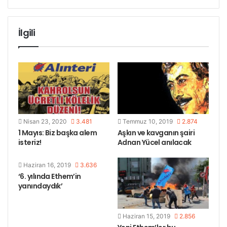
İlgili
Nisan 23, 2020
3.481
Temmuz 10, 2019
2.874
1 Mayıs: Biz başka alem
Aşkın ve kavganın şairi
isteriz!
Adnan Yücel anılacak
Mezara yürüyüş
Ethem’in evi
Ethem’in evi
Haziran 16, 2019
3.636
‘6. yılında Ethem’in
yanındaydık’
Haziran 15, 2019
2.856