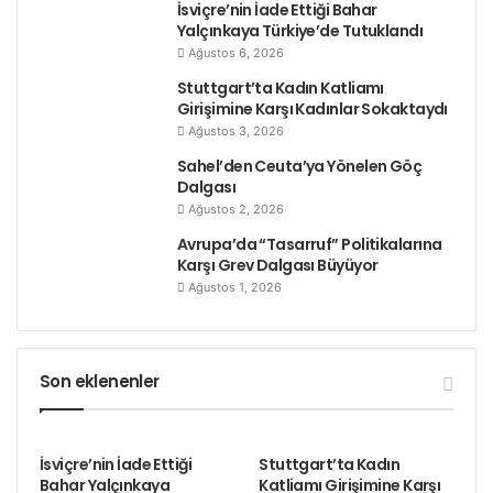
İsviçre’nin İade Ettiği Bahar
Yalçınkaya Türkiye’de Tutuklandı
Ağustos 6, 2026
Stuttgart’ta Kadın Katliamı
Girişimine Karşı Kadınlar Sokaktaydı
Ağustos 3, 2026
Sahel’den Ceuta’ya Yönelen Göç
Dalgası
Ağustos 2, 2026
Avrupa’da “Tasarruf” Politikalarına
Etiketler
Alınteri
ethem sarısülük
halkınyoldaşı
mezarı
Karşı Grev Dalgası Büyüyor
Ağustos 1, 2026
yoldaşları
Son eklenenler
İsviçre’nin İade Ettiği
Stuttgart’ta Kadın
Bahar Yalçınkaya
Katliamı Girişimine Karşı