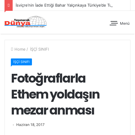
İsviçre’nin İade Ettiği Bahar Yalçınkaya Türkiye’de Tutuklandı
Menü
Home
/
İŞÇİ SINIFI
İŞÇİ SINIFI
Fotoğraflarla
Ethem yoldaşın
mezar anması
Haziran 18, 2017