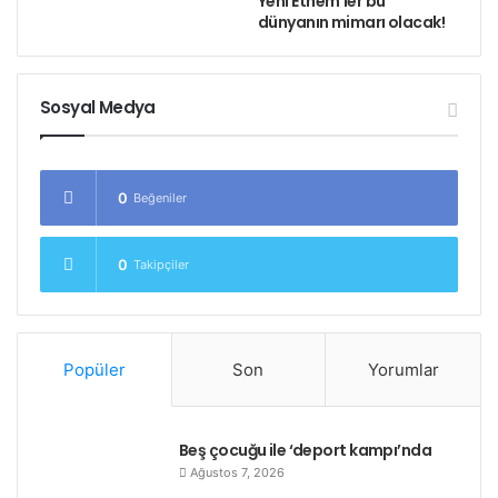
Yeni Ethem’ler bu
dünyanın mimarı olacak!
Mezar başında
ethem yoldaş
Sosyal Medya
mezar anması
0
Beğeniler
0
Takipçiler
Popüler
Son
Yorumlar
Beş çocuğu ile ‘deport kampı’nda
Ağustos 7, 2026