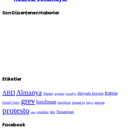
Son Düzenlenen Haberler
Etiketler
Almanya
ABD
fransa
dünyada korona
Alınteri
arjantin
brezilya
grev
hindistan
Genel Grev
inşaat-iş
ingiltere
macron
italya
protesto
Yunanistan
sarı yelekliler
tikb
Facebook