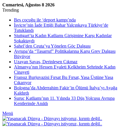
Cumartesi, Ağustos 8 2026
Trending
Beş çocuğu ile ‘deport kampı’nda
İsviçre’nin İade Ettiği Bahar Yalçınkaya Türkiye’de
Tutuklandı
Stuttgart’ta Kadın Katliamı Girişimine Karşı Kadınlar
Sokaktaydı
Sahel’den Ceuta’ya Yönelen Göç Dalgası
Avrupa’da “Tasarruf” Politikalarına Karşı Grev Dalgası
Büyüyor
Uzayan Savaş, Derinleşen Çıkmaz
Almanya’nın Hessen Eyaleti Kelkheim Şehrinde Kadın
Cinayeti
Fransız Burjuvazisi Fırsat Bu Fırsat, Yasa Üstüne Yasa
Çıkarıyor
Bologna’da Abderrahim Fakir’in Ölümü İtalya’yı Ayağa
Kaldırdı
Suruç Katliamı’nın 11. Yılında 33 Düş Yolcusu Avrupa
Kentlerinde Anıldı
Menü