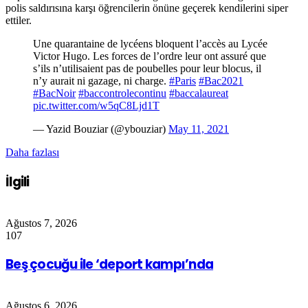
polis saldırısına karşı öğrencilerin önüne geçerek kendilerini siper
ettiler.
Une quarantaine de lycéens bloquent l’accès au Lycée
Victor Hugo. Les forces de l’ordre leur ont assuré que
s’ils n’utilisaient pas de poubelles pour leur blocus, il
n’y aurait ni gazage, ni charge.
#Paris
#Bac2021
#BacNoir
#baccontrolecontinu
#baccalaureat
pic.twitter.com/w5qC8Ljd1T
— Yazid Bouziar (@ybouziar)
May 11, 2021
Daha fazlası
İlgili
Ağustos 7, 2026
107
Beş çocuğu ile ‘deport kampı’nda
Ağustos 6, 2026