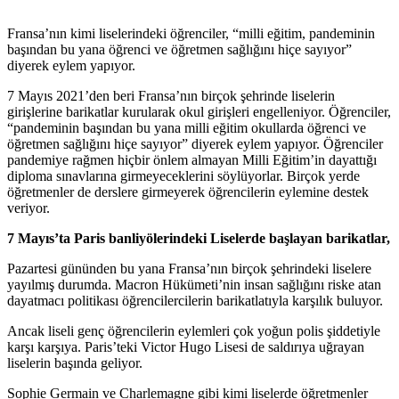
Fransa’nın kimi liselerindeki öğrenciler, “milli eğitim, pandeminin
başından bu yana öğrenci ve öğretmen sağlığını hiçe sayıyor”
diyerek eylem yapıyor.
7 Mayıs 2021’den beri Fransa’nın birçok şehrinde liselerin
girişlerine barikatlar kurularak okul girişleri engelleniyor. Öğrenciler,
“pandeminin başından bu yana milli eğitim okullarda öğrenci ve
öğretmen sağlığını hiçe sayıyor” diyerek eylem yapıyor. Öğrenciler
pandemiye rağmen hiçbir önlem almayan Milli Eğitim’in dayattığı
diploma sınavlarına girmeyeceklerini söylüyorlar. Birçok yerde
öğretmenler de derslere girmeyerek öğrencilerin eylemine destek
veriyor.
7 Mayıs’ta Paris banliyölerindeki Liselerde başlayan barikatlar,
Pazartesi gününden bu yana Fransa’nın birçok şehrindeki liselere
yayılmış durumda. Macron Hükümeti’nin insan sağlığını riske atan
dayatmacı politikası öğrencilercilerin barikatlatıyla karşılık buluyor.
Ancak liseli genç öğrencilerin eylemleri çok yoğun polis şiddetiyle
karşı karşıya. Paris’teki Victor Hugo Lisesi de saldırıya uğrayan
liselerin başında geliyor.
Sophie Germain ve Charlemagne gibi kimi liselerde öğretmenler