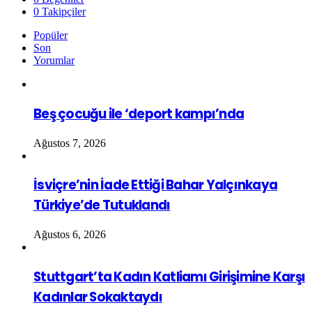
0
Takipçiler
Popüler
Son
Yorumlar
Beş çocuğu ile ‘deport kampı’nda
Ağustos 7, 2026
İsviçre’nin İade Ettiği Bahar Yalçınkaya
Türkiye’de Tutuklandı
Ağustos 6, 2026
Stuttgart’ta Kadın Katliamı Girişimine Karşı
Kadınlar Sokaktaydı