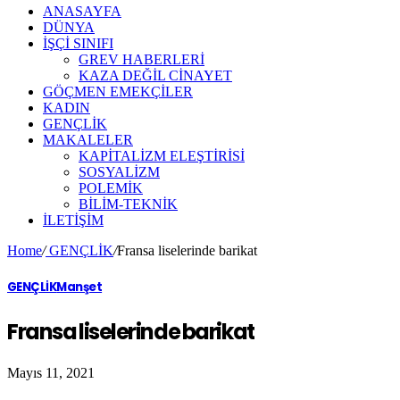
ANASAYFA
DÜNYA
İŞÇİ SINIFI
GREV HABERLERİ
KAZA DEĞİL CİNAYET
GÖÇMEN EMEKÇİLER
KADIN
GENÇLİK
MAKALELER
KAPİTALİZM ELEŞTİRİSİ
SOSYALİZM
POLEMİK
BİLİM-TEKNİK
ILETIŞIM
Home
/
GENÇLİK
/
Fransa liselerinde barikat
GENÇLİK
Manşet
Fransa liselerinde barikat
Mayıs 11, 2021