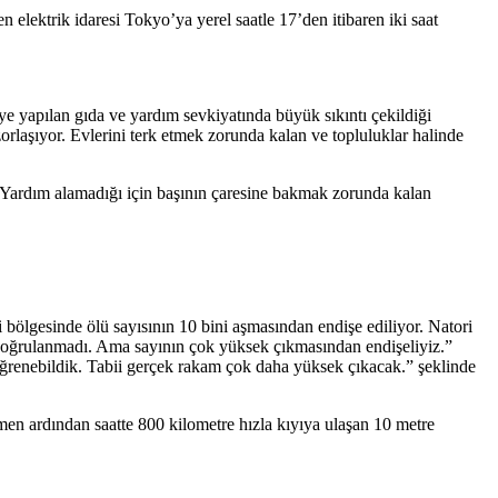
n elektrik idaresi Tokyo’ya yerel saatle 17’den itibaren iki saat
eye yapılan gıda ve yardım sevkiyatında büyük sıkıntı çekildiği
zorlaşıyor. Evlerini terk etmek zorunda kalan ve topluluklar halinde
. Yardım alamadığı için başının çaresine bakmak zorunda kalan
i bölgesinde ölü sayısının 10 bini aşmasından endişe ediliyor. Natori
 doğrulanmadı. Ama sayının çok yüksek çıkmasından endişeliyiz.”
öğrenebildik. Tabii gerçek rakam çok daha yüksek çıkacak.” şeklinde
n ardından saatte 800 kilometre hızla kıyıya ulaşan 10 metre