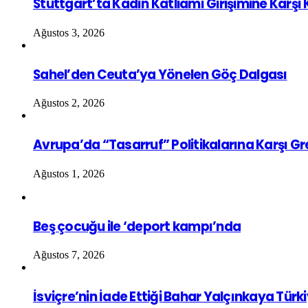
Stuttgart’ta Kadın Katliamı Girişimine Karşı
Ağustos 3, 2026
Sahel’den Ceuta’ya Yönelen Göç Dalgası
Ağustos 2, 2026
Avrupa’da “Tasarruf” Politikalarına Karşı G
Ağustos 1, 2026
Beş çocuğu ile ‘deport kampı’nda
Ağustos 7, 2026
İsviçre’nin İade Ettiği Bahar Yalçınkaya Türk