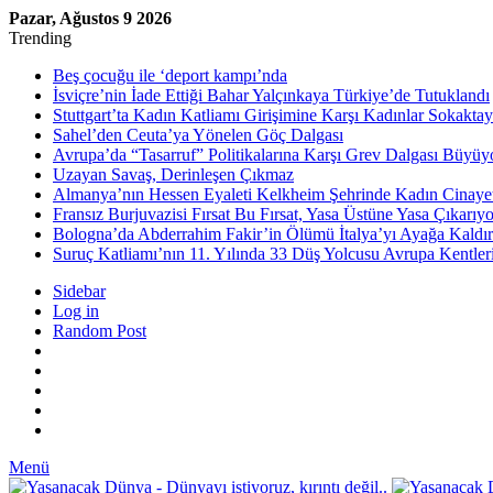
Pazar, Ağustos 9 2026
Trending
Beş çocuğu ile ‘deport kampı’nda
İsviçre’nin İade Ettiği Bahar Yalçınkaya Türkiye’de Tutuklandı
Stuttgart’ta Kadın Katliamı Girişimine Karşı Kadınlar Sokaktay
Sahel’den Ceuta’ya Yönelen Göç Dalgası
Avrupa’da “Tasarruf” Politikalarına Karşı Grev Dalgası Büyüy
Uzayan Savaş, Derinleşen Çıkmaz
Almanya’nın Hessen Eyaleti Kelkheim Şehrinde Kadın Cinaye
Fransız Burjuvazisi Fırsat Bu Fırsat, Yasa Üstüne Yasa Çıkarıyo
Bologna’da Abderrahim Fakir’in Ölümü İtalya’yı Ayağa Kaldır
Suruç Katliamı’nın 11. Yılında 33 Düş Yolcusu Avrupa Kentler
Sidebar
Log in
Random Post
Menü