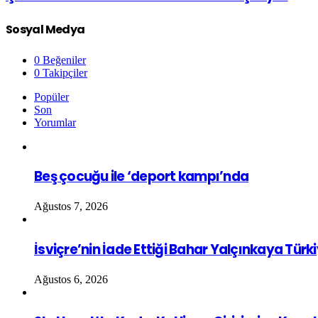
Sosyal Medya
0
Beğeniler
0
Takipçiler
Popüler
Son
Yorumlar
Beş çocuğu ile ‘deport kampı’nda
Ağustos 7, 2026
İsviçre’nin İade Ettiği Bahar Yalçınkaya Türk
Ağustos 6, 2026