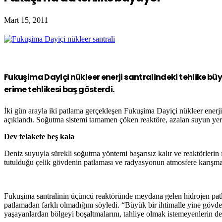
Mart 15, 2011
Fukuşima Dayiçi nükleer enerji santralindeki tehlike bü
erime tehlikesi baş gösterdi.
İki gün arayla iki patlama gerçekleşen Fukuşima Dayiçi nükleer enerji
açıklandı. Soğutma sistemi tamamen çöken reaktöre, azalan suyun yer
Dev felakete beş kala
Deniz suyuyla sürekli soğutma yöntemi başarısız kalır ve reaktörlerin
tutulduğu çelik gövdenin patlaması ve radyasyonun atmosfere karışm
Fukuşima santralinin üçüncü reaktöründe meydana gelen hidrojen pa
patlamadan farklı olmadığını söyledi. “Büyük bir ihtimalle yine gövd
yaşayanlardan bölgeyi boşaltmalarını, tahliye olmak istemeyenlerin de 