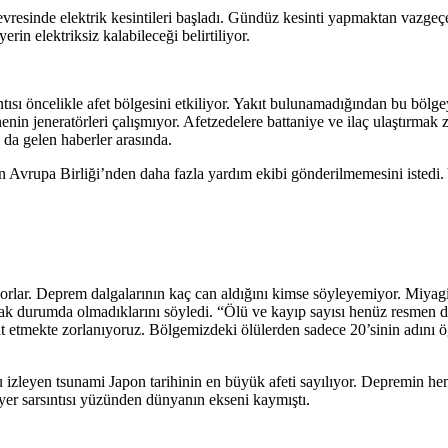
çevresinde elektrik kesintileri başladı. Gündüz kesinti yapmaktan vazgeçe
erin elektriksiz kalabileceği belirtiliyor.
ntısı öncelikle afet bölgesini etkiliyor. Yakıt bulunamadığından bu bölg
nin jeneratörleri çalışmıyor. Afetzedelere battaniye ve ilaç ulaştırmak 
 da gelen haberler arasında.
n Avrupa Birliği’nden daha fazla yardım ekibi gönderilmemesini istedi
rıyorlar. Deprem dalgalarının kaç can aldığını kimse söyleyemiyor. Miyag
acak durumda olmadıklarını söyledi. “Ölü ve kayıp sayısı henüz resmen
it etmekte zorlanıyoruz. Bölgemizdeki ölülerden sadece 20’sinin adını 
eyen tsunami Japon tarihinin en büyük afeti sayılıyor. Depremin heme
 yer sarsıntısı yüzünden dünyanın ekseni kaymıştı.