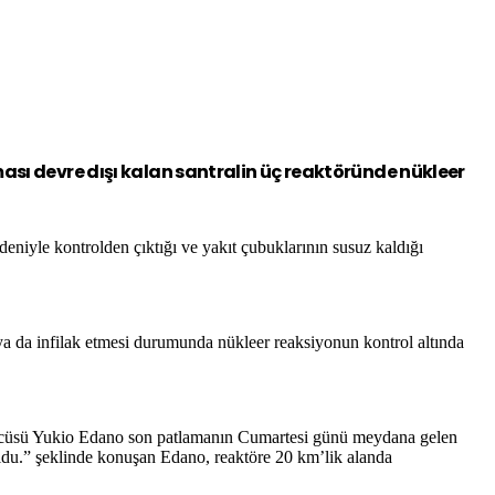
ması devre dışı kalan santralin üç reaktöründe nükleer
eniyle kontrolden çıktığı ve yakıt çubuklarının susuz kaldığı
 ya da infilak etmesi durumunda nükleer reaksiyonun kontrol altında
özcüsü Yukio Edano son patlamanın Cumartesi günü meydana gelen
oldu.” şeklinde konuşan Edano, reaktöre 20 km’lik alanda