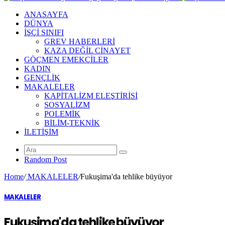
ANASAYFA
DÜNYA
İŞÇİ SINIFI
GREV HABERLERİ
KAZA DEĞİL CİNAYET
GÖÇMEN EMEKÇİLER
KADIN
GENÇLİK
MAKALELER
KAPİTALİZM ELEŞTİRİSİ
SOSYALİZM
POLEMİK
BİLİM-TEKNİK
ILETIŞIM
Random Post
Home
/
MAKALELER
/
Fukuşima'da tehlike büyüyor
MAKALELER
Fukuşima'da tehlike büyüyor