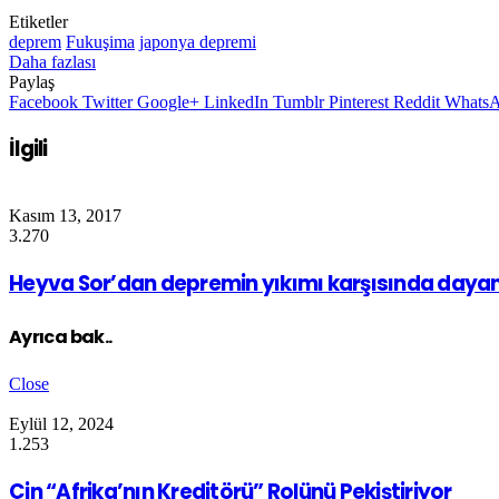
Etiketler
deprem
Fukuşima
japonya depremi
Daha fazlası
Paylaş
Facebook
Twitter
Google+
LinkedIn
Tumblr
Pinterest
Reddit
Whats
İlgili
Kasım 13, 2017
3.270
Heyva Sor’dan depremin yıkımı karşısında daya
Ayrıca bak..
Close
Eylül 12, 2024
1.253
Çin “Afrika’nın Kreditörü” Rolünü Pekiştiriyor