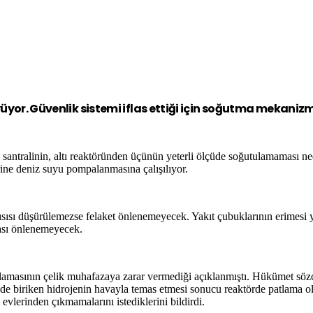
yüyor. Güvenlik sistemi iflas ettiği için soğutma mekaniz
 santralinin, altı reaktöründen üçünün yeterli ölçüde soğutulamaması ned
ine deniz suyu pompalanmasına çalışılıyor.
 ısısı düşürülemezse felaket önlenemeyecek. Yakıt çubuklarının erimesi
ası önlenemeyecek.
tlamasının çelik muhafazaya zarar vermediği açıklanmıştı. Hükümet s
ede biriken hidrojenin havayla temas etmesi sonucu reaktörde patlama 
evlerinden çıkmamalarını istediklerini bildirdi.