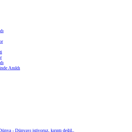
dı
or
ti
r
dı
inde Anıldı