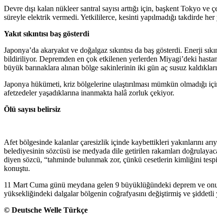
Devre dışı kalan nükleer santral sayısı arttığı için, başkent Tokyo ve 
süreyle elektrik vermedi. Yetkililerce, kesinti yapılmadığı takdirde her y
Yakıt sıkıntısı baş gösterdi
Japonya’da akaryakıt ve doğalgaz sıkıntısı da baş gösterdi. Enerji sıkı
bildiriliyor. Depremden en çok etkilenen yerlerden Miyagi’deki hastane
büyük barınaklara alınan bölge sakinlerinin iki gün aç susuz kaldıkları
Japonya hükümeti, kriz bölgelerine ulaştırılması mümkün olmadığı içi
afetzedeler yaşadıklarına inanmakta halâ zorluk çekiyor.
Ölü sayısı belirsiz
Afet bölgesinde kalanlar çaresizlik içinde kaybettikleri yakınlarını a
belediyesinin sözcüsü ise medyada dile getirilen rakamları doğrulay
diyen sözcü, “tahminde bulunmak zor, çünkü cesetlerin kimliğini tesp
konuştu.
11 Mart Cuma günü meydana gelen 9 büyüklüğündeki deprem ve onu izl
yüksekliğindeki dalgalar bölgenin coğrafyasını değiştirmiş ve şiddetli
© Deutsche Welle Türkçe