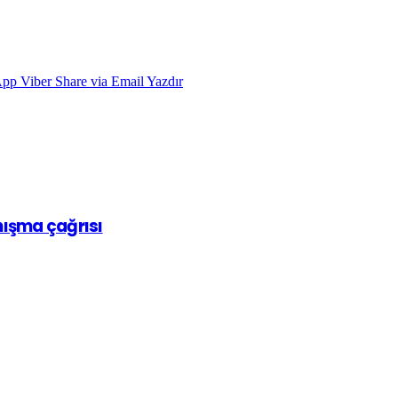
App
Viber
Share via Email
Yazdır
nışma çağrısı