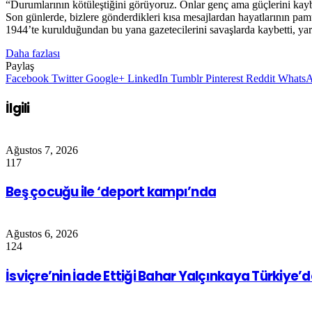
“Durumlarının kötüleştiğini görüyoruz. Onlar genç ama güçlerini kaybe
Son günlerde, bizlere gönderdikleri kısa mesajlardan hayatlarının pam
1944’te kurulduğundan bu yana gazetecilerini savaşlarda kaybetti, yar
Daha fazlası
Paylaş
Facebook
Twitter
Google+
LinkedIn
Tumblr
Pinterest
Reddit
Whats
İlgili
Ağustos 7, 2026
117
Beş çocuğu ile ‘deport kampı’nda
Ağustos 6, 2026
124
İsviçre’nin İade Ettiği Bahar Yalçınkaya Türkiye’