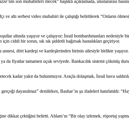
nin son muhabirleri ölecek” başlıklı açıklamada, uluslararası basının 
e altı serbest video muhabiri ile çalıştığı belirtilerek “Onların ölmesi
ullar altında yaşıyor ve çalışıyor; İsrail bombardımanları nedeniyle bi
için ciddi bir sorun, sık sık şiddetli bağırsak hastalıkları geçiriyor.
annesi, dört kardeşi ve kardeşlerinden birinin ailesiyle birlikte yaşıyo
ok ya da fiyatlar tamamen uçuk seviyede. Bankacılık sistemi çökmüş dur
yetecek kadar yakıt da bulunmuyor. Araçla dolaşmak, İsrail hava saldır
erçeği dayanılmaz” denilirken, Bashar’ın şu ifadeleri hatırlatıldı: “
ine dikkat çektiğini belirtti. Ahlam’ın “Bir olay izlemek, röportaj yapm