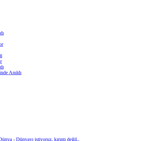
dı
or
ti
r
dı
inde Anıldı