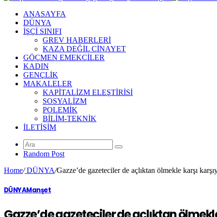
ANASAYFA
DÜNYA
İŞÇİ SINIFI
GREV HABERLERİ
KAZA DEĞİL CİNAYET
GÖÇMEN EMEKÇİLER
KADIN
GENÇLİK
MAKALELER
KAPİTALİZM ELEŞTİRİSİ
SOSYALİZM
POLEMİK
BİLİM-TEKNİK
ILETIŞIM
Random Post
Home
/
DÜNYA
/
Gazze’de gazeteciler de açlıktan ölmekle karşı karşı
DÜNYA
Manşet
Gazze’de gazeteciler de açlıktan ölmekle