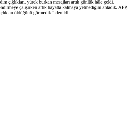
m çığlıkları, yürek burkan mesajları artık günlük hâle geldi.
lendirmeye çalışırken artık hayatta kalmaya yetmediğini anladık. AFP,
açlıktan öldüğünü görmedik.” denildi.