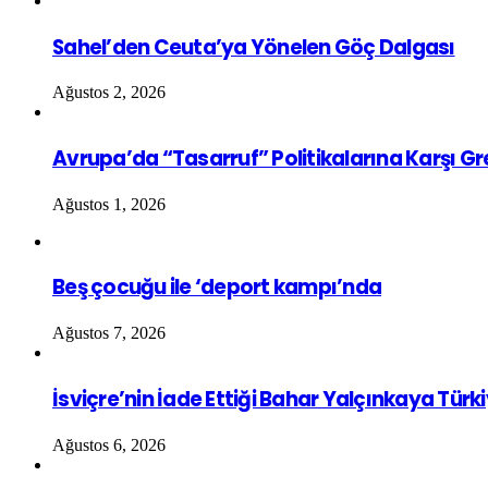
Sahel’den Ceuta’ya Yönelen Göç Dalgası
Ağustos 2, 2026
Avrupa’da “Tasarruf” Politikalarına Karşı G
Ağustos 1, 2026
Beş çocuğu ile ‘deport kampı’nda
Ağustos 7, 2026
İsviçre’nin İade Ettiği Bahar Yalçınkaya Türk
Ağustos 6, 2026