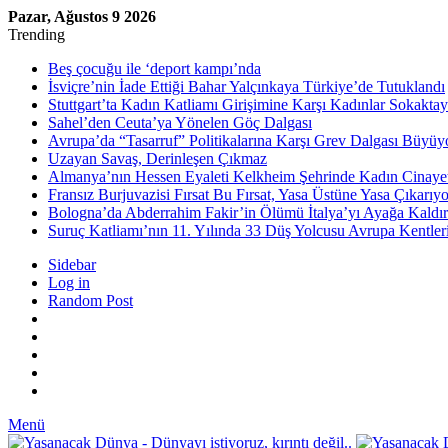
Pazar, Ağustos 9 2026
Trending
Beş çocuğu ile ‘deport kampı’nda
İsviçre’nin İade Ettiği Bahar Yalçınkaya Türkiye’de Tutuklandı
Stuttgart’ta Kadın Katliamı Girişimine Karşı Kadınlar Sokaktay
Sahel’den Ceuta’ya Yönelen Göç Dalgası
Avrupa’da “Tasarruf” Politikalarına Karşı Grev Dalgası Büyüy
Uzayan Savaş, Derinleşen Çıkmaz
Almanya’nın Hessen Eyaleti Kelkheim Şehrinde Kadın Cinaye
Fransız Burjuvazisi Fırsat Bu Fırsat, Yasa Üstüne Yasa Çıkarıyo
Bologna’da Abderrahim Fakir’in Ölümü İtalya’yı Ayağa Kaldır
Suruç Katliamı’nın 11. Yılında 33 Düş Yolcusu Avrupa Kentler
Sidebar
Log in
Random Post
Menü