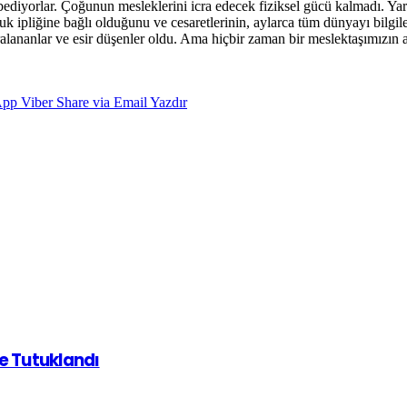
diyorlar. Çoğunun mesleklerini icra edecek fiziksel gücü kalmadı. Yardı
uk ipliğine bağlı olduğunu ve cesaretlerinin, aylarca tüm dünyayı bilgi
alananlar ve esir düşenler oldu. Ama hiçbir zaman bir meslektaşımızın 
App
Viber
Share via Email
Yazdır
de Tutuklandı