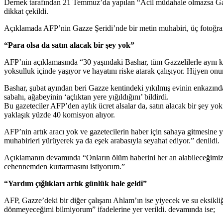
Dernek tarafından 21 Temmuz’da yapılan “Acil müdahale olmazsa Gazze’
dikkat çekildi.
Açıklamada AFP’nin Gazze Şeridi’nde bir metin muhabiri, üç fotoğrafçı v
“Para olsa da satın alacak bir şey yok”
AFP’nin açıklamasında “30 yaşındaki Bashar, tüm Gazzelilerle aynı koş
yoksulluk içinde yaşıyor ve hayatını riske atarak çalışıyor. Hijyen onun 
Bashar, şubat ayından beri Gazze kentindeki yıkılmış evinin enkazında 
sabahı, ağabeyinin ‘açlıktan yere yığıldığını’ bildirdi.
Bu gazeteciler AFP’den aylık ücret alsalar da, satın alacak bir şey y
yaklaşık yüzde 40 komisyon alıyor.
AFP’nin artık aracı yok ve gazetecilerin haber için sahaya gitmesine 
muhabirleri yürüyerek ya da eşek arabasıyla seyahat ediyor.” denildi.
Açıklamanın devamında “Onların ölüm haberini her an alabileceğimiz g
cehennemden kurtarmasını istiyorum.”
“Yardım çığlıkları artık günlük hale geldi”
AFP, Gazze’deki bir diğer çalışanı Ahlam’ın ise yiyecek ve su eksikliğ
dönmeyeceğimi bilmiyorum” ifadelerine yer verildi. devamında ise;