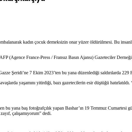
 bombalanarak kadın çocuk demeksizin onar yüzer öldürülmesi. Bu insanl
en AFP (Agence France-Press / Fransız Basın Ajansı) Gazeteciler Derneği
zze Şeridi’ne 7 Ekim 2023’ten bu yana düzenlediği saldırılarda 229 Fili
aşlarda yaşamını yitirdiği, bazı gazetecilerin esir düştüğü hatırlatıld
en bu yana baş fotoğrafçılık yapan Bashar’ın 19 Temmuz Cumartesi gün
zayıf, çalışamıyorum” dedi.