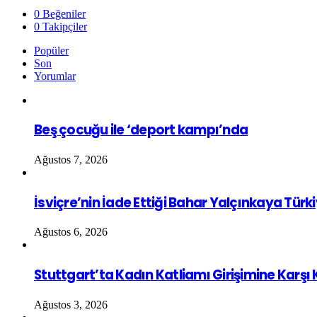
0
Beğeniler
0
Takipçiler
Popüler
Son
Yorumlar
Beş çocuğu ile ‘deport kampı’nda
Ağustos 7, 2026
İsviçre’nin İade Ettiği Bahar Yalçınkaya Türk
Ağustos 6, 2026
Stuttgart’ta Kadın Katliamı Girişimine Karşı
Ağustos 3, 2026