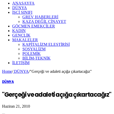
ANASAYFA
DÜNYA
İŞÇİ SINIFI
GREV HABERLERİ
KAZA DEĞİL CİNAYET
GÖÇMEN EMEKÇİLER
KADIN
GENÇLİK
MAKALELER
KAPİTALİZM ELEŞTİRİSİ
SOSYALİZM
POLEMİK
BİLİM-TEKNİK
ILETIŞIM
Home
/
DÜNYA
/
"Gerçeği ve adaleti açığa çıkartacağız"
DÜNYA
"Gerçeği ve adaleti açığa çıkartacağız"
Haziran 21, 2010