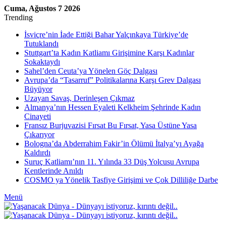
Cuma, Ağustos 7 2026
Trending
İsviçre’nin İade Ettiği Bahar Yalçınkaya Türkiye’de
Tutuklandı
Stuttgart’ta Kadın Katliamı Girişimine Karşı Kadınlar
Sokaktaydı
Sahel’den Ceuta’ya Yönelen Göç Dalgası
Avrupa’da “Tasarruf” Politikalarına Karşı Grev Dalgası
Büyüyor
Uzayan Savaş, Derinleşen Çıkmaz
Almanya’nın Hessen Eyaleti Kelkheim Şehrinde Kadın
Cinayeti
Fransız Burjuvazisi Fırsat Bu Fırsat, Yasa Üstüne Yasa
Çıkarıyor
Bologna’da Abderrahim Fakir’in Ölümü İtalya’yı Ayağa
Kaldırdı
Suruç Katliamı’nın 11. Yılında 33 Düş Yolcusu Avrupa
Kentlerinde Anıldı
COSMO ya Yönelik Tasfiye Girişimi ve Çok Dilliliğe Darbe
Menü