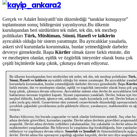
Gerçek ve Adalet İnisiyatifi’nin düzenlediği “tanıklar konuşuyor”
toplantısının sonuç bildirgesini yayınlıyoruz.Bu ülkenin
kuruluşundan beri sürdürülen tek milet, tek din, tek mezhep
politikaları
Türk, Müslüman, Sünni, Hanefi ve laiklerin
ayrıcalıklı olduğu bir sistem yaratmıştır. Bu ayrıcalıklar yasalarla,
askeri sivil kurumlarla korunmakta, bunlar yetmediğinde darbeler
devreye girmektedir. Başta
Kürtler
olmak üzere farklı etnisite, din
ve mezhepten olanlar, eşitlik ve özgürlük isteyenler olarak buna çok
çeşitli biçimlerde karşı çıktık, çıkmaya devam ediyoruz.
Bu ülkenin kuruluşundan beri sürdürülen tek milet, tek din, tek mezhep politikaları
Türk,
Sünni, Hanefi ve laiklerin
ayrıcalıklı olduğu bir sistem yaratmıştır. Bu ayrıcalıklar yasalarl
kurumlarla korunmakta, bunlar yetmediğinde darbeler devreye girmektedir. Başta
Kürtle
farklı etnisite, din ve mezhepten olanlar, eşitlik ve özgürlük isteyenler olarak buna çok çeş
karşı çıktık, çıkmaya devam ediyoruz. Ayrıcalıklar sistemi olan devlet de ayrıcalıkların bek
haklarımızı savunan örgütleri kapattı. Siyaset yapmamızı yasakladı. Devlet, bekası için bizi
meçhul öldürdü, kaybetti, işkence etti, suikastler, toplu kıyımlarla yok etti. Devlet bekası 
yaktı zorla göç ettirdi. Cezaevlerine tıktı yetmedi cezaevlerinde düzenlediği operasyonlarl
çocukluk çağındaki çocuklarımız polis şiddetiyle ölüyor, yaralanıyor, mahkemekler en ağı
veriyor.
Bunları biliyoruz; biz burada yaşayanlar ve tanık olanlar birbirimize anlattık. Suç olan bu f
adına devletin görevlileri, kurumları yaptılar. Devlet adına devletin görevlileri araştırmadıl
araştırdık. Devlet adına devletin yetkilileri yakalamadılar, biz yakaladık ve devlet adına de
mahkemeleri yargılamadılar. Biz biliyoruz ki yargılama dışı bırakıldığında, bize yapılanla
edilmiyor ve yapılmaya devam ediyor.
Susurluk ve Şemdinli
’de fütursuzluklarıyla açığa 
devlet. Devlet adına bin operasyon yapıldığı ağızdan kaçırıldı, devlet sırrı diye araştırılam