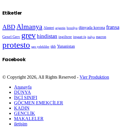
Etiketler
Almanya
ABD
fransa
dünyada korona
Alınteri
arjantin
brezilya
grev
hindistan
Genel Grev
inşaat-iş
ingiltere
macron
italya
protesto
Yunanistan
sarı yelekliler
tikb
Facebook
© Copyright 2026, All Rights Reserved -
Vier Produktion
Anasayfa
DÜNYA
İŞÇİ SINIFI
GÖÇMEN EMEKÇİLER
KADIN
GENÇLİK
MAKALELER
iletişim