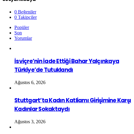
0
Beğeniler
0
Takipçiler
Popüler
Son
Yorumlar
İsviçre’nin İade Ettiği Bahar Yalçınkaya
Türkiye’de Tutuklandı
Ağustos 6, 2026
Stuttgart’ta Kadın Katliamı Girişimine Karşı
Kadınlar Sokaktaydı
Ağustos 3, 2026