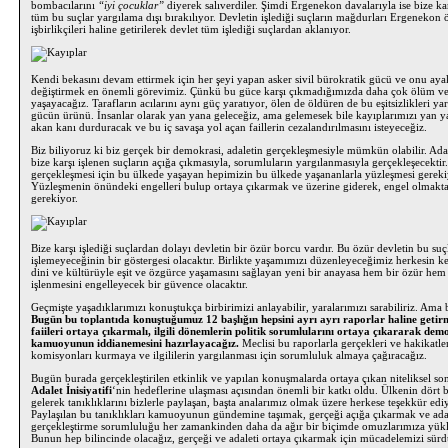
bombacılarını
“iyi çocuklar”
diyerek salıverdiler. Şimdi Ergenekon davalarıyla ise bize kar
tüm bu suçlar yargılama dışı bırakılıyor. Devletin işlediği suçların mağdurları Ergenekon
işbirlikçileri haline getirilerek devlet tüm işlediği suçlardan aklanıyor.
Kendi bekasını devam ettirmek için her şeyi yapan asker sivil bürokratik gücü ve onu aya
değiştirmek en önemli görevimiz. Çünkü bu güce karşı çıkmadığımızda daha çok ölüm ve
yaşayacağız. Tarafların acılarını aynı güç yaratıyor, ölen de öldüren de bu eşitsizlikleri ya
gücün ürünü. İnsanlar olarak yan yana geleceğiz, ama gelemesek bile kayıplarımızı yan y
akan kanı durduracak ve bu iç savaşa yol açan faillerin cezalandırılmasını isteyeceğiz.
Biz biliyoruz ki biz gerçek bir demokrasi, adaletin gerçekleşmesiyle mümkün olabilir. Ada
bize karşı işlenen suçların açığa çıkmasıyla, sorumluların yargılanmasıyla gerçekleşecektir
gerçekleşmesi için bu ülkede yaşayan hepimizin bu ülkede yaşananlarla yüzleşmesi gereki
Yüzleşmenin önündeki engelleri bulup ortaya çıkarmak ve üzerine giderek, engel olmak
gerekiyor.
Bize karşı işlediği suçlardan dolayı devletin bir özür borcu vardır. Bu özür devletin bu suç
işlemeyeceğinin bir göstergesi olacaktır. Birlikte yaşamımızı düzenleyeceğimiz herkesin ke
dini ve kültürüyle eşit ve özgürce yaşamasını sağlayan yeni bir anayasa hem bir özür hem
işlenmesini engelleyecek bir güvence olacaktır.
Geçmişte yaşadıklarımızı konuştukça birbirimizi anlayabilir, yaralarımızı sarabiliriz. Ama b
Bugün bu toplantıda konuştuğumuz
12
başlığın hepsini ayrı ayrı raporlar haline getirm
faiileri ortaya çıkarmalı, ilgili dönemlerin politik sorumlularını ortaya çıkararak dem
kamuoyunun iddianemesini hazırlayacağız.
Meclisi bu raporlarla gerçekleri ve hakikatle
komisyonları kurmaya ve ilgililerin yargılanması için sorumluluk almaya çağıracağız.
Bugün burada gerçekleştirilen etkinlik ve yapılan konuşmalarda ortaya çıkan niteliksel s
Adalet İnisiyatifi
‘nin hedeflerine ulaşması açısından önemli bir katkı oldu. Ülkenin dört 
gelerek tanıklıklarını bizlerle paylaşan, başta analarımız olmak üzere herkese teşekkür edi
Paylaşılan bu tanıklıkları kamuoyunun gündemine taşımak, gerçeği açığa çıkarmak ve ada
gerçekleştirme sorumluluğu her zamankinden daha da ağır bir biçimde omuzlarımıza yükl
Bunun hep bilincinde olacağız, gerçeği ve adaleti ortaya çıkarmak için mücadelemizi sürd