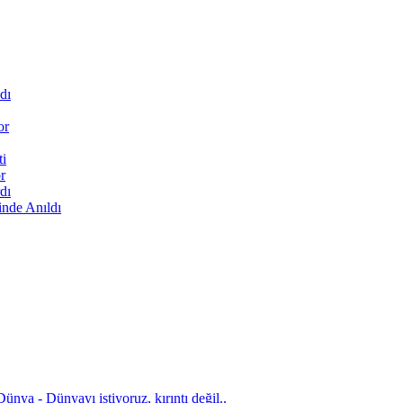
dı
or
ti
r
dı
inde Anıldı