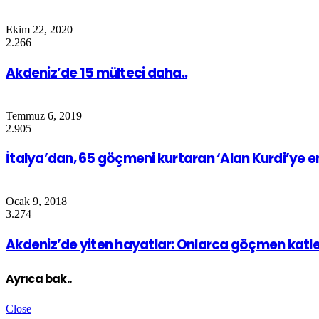
Ekim 22, 2020
2.266
Akdeniz’de 15 mülteci daha..
Temmuz 6, 2019
2.905
İtalya’dan, 65 göçmeni kurtaran ‘Alan Kurdi’ye 
Ocak 9, 2018
3.274
Akdeniz’de yiten hayatlar: Onlarca göçmen katle
Ayrıca bak..
Close