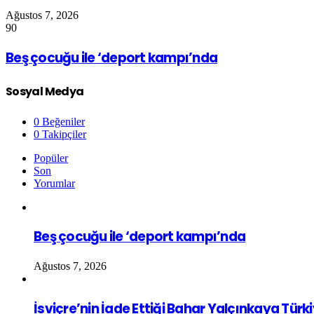
Ağustos 7, 2026
90
Beş çocuğu ile ‘deport kampı’nda
Sosyal Medya
0
Beğeniler
0
Takipçiler
Popüler
Son
Yorumlar
Beş çocuğu ile ‘deport kampı’nda
Ağustos 7, 2026
İsviçre’nin İade Ettiği Bahar Yalçınkaya Türk