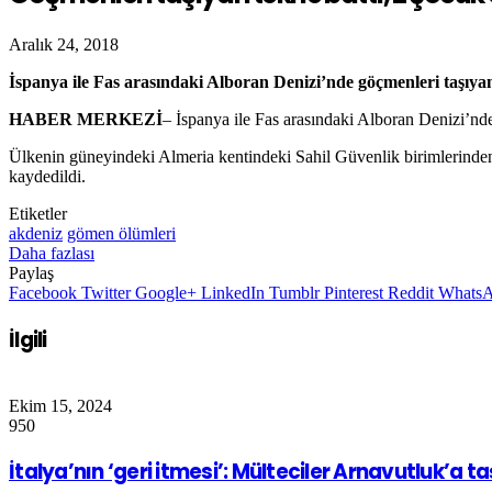
Aralık 24, 2018
İspanya ile Fas arasındaki Alboran Denizi’nde göçmenleri taşıya
HABER MERKEZİ
– İspanya ile Fas arasındaki Alboran Denizi’nde
Ülkenin güneyindeki Almeria kentindeki Sahil Güvenlik birimlerinden
kaydedildi.
Etiketler
akdeniz
gömen ölümleri
Daha fazlası
Paylaş
Facebook
Twitter
Google+
LinkedIn
Tumblr
Pinterest
Reddit
Whats
İlgili
Ekim 15, 2024
950
İtalya’nın ‘geri itmesi’: Mülteciler Arnavutluk’a ta