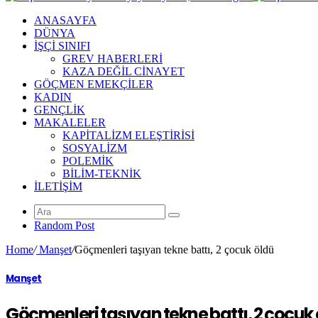
ANASAYFA
DÜNYA
İŞÇİ SINIFI
GREV HABERLERİ
KAZA DEĞİL CİNAYET
GÖÇMEN EMEKÇİLER
KADIN
GENÇLİK
MAKALELER
KAPİTALİZM ELEŞTİRİSİ
SOSYALİZM
POLEMİK
BİLİM-TEKNİK
ILETIŞIM
Random Post
Home
/
Manşet
/
Göçmenleri taşıyan tekne battı, 2 çocuk öldü
Manşet
Göçmenleri taşıyan tekne battı, 2 çocuk