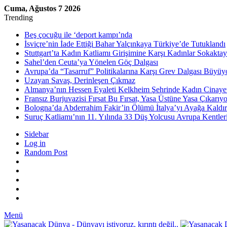
Cuma, Ağustos 7 2026
Trending
Beş çocuğu ile ‘deport kampı’nda
İsviçre’nin İade Ettiği Bahar Yalçınkaya Türkiye’de Tutuklandı
Stuttgart’ta Kadın Katliamı Girişimine Karşı Kadınlar Sokaktay
Sahel’den Ceuta’ya Yönelen Göç Dalgası
Avrupa’da “Tasarruf” Politikalarına Karşı Grev Dalgası Büyüy
Uzayan Savaş, Derinleşen Çıkmaz
Almanya’nın Hessen Eyaleti Kelkheim Şehrinde Kadın Cinaye
Fransız Burjuvazisi Fırsat Bu Fırsat, Yasa Üstüne Yasa Çıkarıyo
Bologna’da Abderrahim Fakir’in Ölümü İtalya’yı Ayağa Kaldır
Suruç Katliamı’nın 11. Yılında 33 Düş Yolcusu Avrupa Kentler
Sidebar
Log in
Random Post
Menü