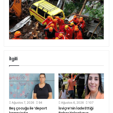
İlgili
Ağustos 7, 2026
94
Ağustos 6, 2026
107
Beş çocuğu ile ‘deport
İsviçre’nin İade Ettiği