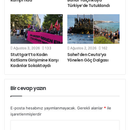
kampı’nda
Bahar Yalçınkaya
Türkiye’de Tutuklandı
Ağustos 3, 2026
133
Ağustos 2, 2026
162
Stuttgart’ta Kadın
Sahel’den Ceuta’ya
Katliamı Girişimine Karşı
Yönelen Göç Dalgası
Kadınlar Sokaktaydı
Bir cevap yazın
E-posta hesabınız yayımlanmayacak.
Gerekli alanlar
*
ile
işaretlenmişlerdir