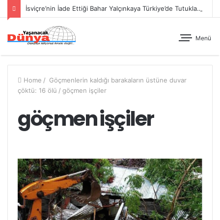
İsviçre’nin İade Ettiği Bahar Yalçınkaya Türkiye’de Tutuklandı
Menü
Home
/
Göçmenlerin kaldığı barakaların üstüne duvar
çöktü: 16 ölü
/
göçmen işçiler
göçmen işçiler