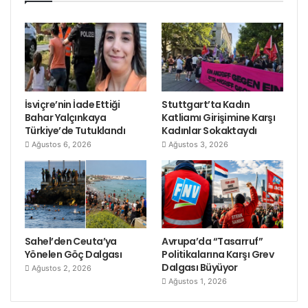
İsviçre’nin İade Ettiği
Stuttgart’ta Kadın
Bahar Yalçınkaya
Katliamı Girişimine Karşı
Türkiye’de Tutuklandı
Kadınlar Sokaktaydı
Ağustos 6, 2026
Ağustos 3, 2026
Sahel’den Ceuta’ya
Avrupa’da “Tasarruf”
Yönelen Göç Dalgası
Politikalarına Karşı Grev
Dalgası Büyüyor
Ağustos 2, 2026
Ağustos 1, 2026