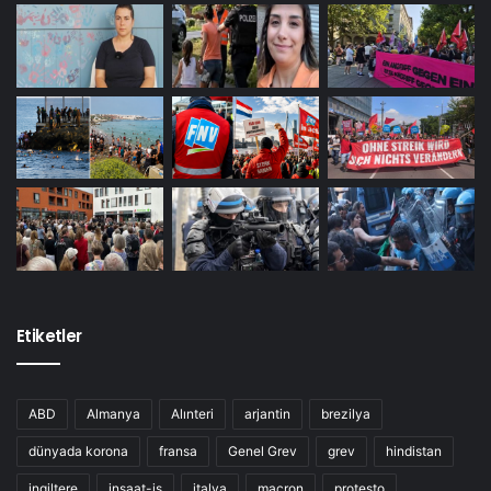
Etiketler
ABD
Almanya
Alınteri
arjantin
brezilya
dünyada korona
fransa
Genel Grev
grev
hindistan
ingiltere
inşaat-iş
italya
macron
protesto