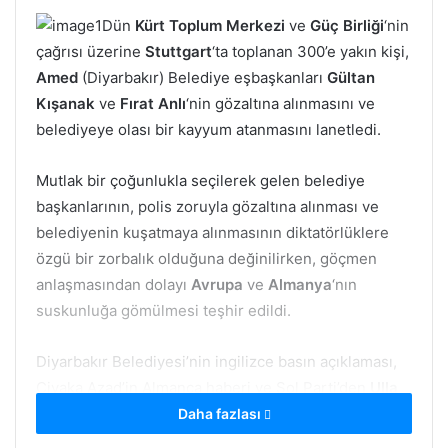
Dün
Kürt Toplum Merkezi
ve
Güç Birliği
‘nin
çağrısı üzerine
Stuttgart
‘ta toplanan 300’e yakın kişi,
Amed
(Diyarbakır) Belediye eşbaşkanları
Gültan
Kışanak
ve
Fırat Anlı
‘nin gözaltına alınmasını ve
belediyeye olası bir kayyum atanmasını lanetledi.
Mutlak bir çoğunlukla seçilerek gelen belediye
başkanlarının, polis zoruyla gözaltına alınması ve
belediyenin kuşatmaya alınmasının diktatörlüklere
özgü bir zorbalık olduğuna değinilirken, göçmen
anlaşmasından dolayı
Avrupa
ve
Almanya
‘nın
suskunluğa gömülmesi teşhir edildi.
Diyarbakır Belediyesi’nin ingilizce basın açıklaması,
Civaka Azad’in Almanca haberi ve Sol Parti’den
Ulla
Jelpke
‘nin açıklamaları okundu. Gülten KIşanak’in
Daha fazlası
Diyarbakır zindanlarından bugüne uzanan direnişçi