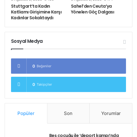
Stuttgart’ta Kadın
Sahel’den Ceuta’ya
Katliamı Girişimine Karşı
Yönelen Göç Dalgası
Kadınlar Sokaktaydı
Sosyal Medya
0
Beğeniler
0
Takipçiler
Popüler
Son
Yorumlar
Beş çocuğu ile ‘deport kampı’nda