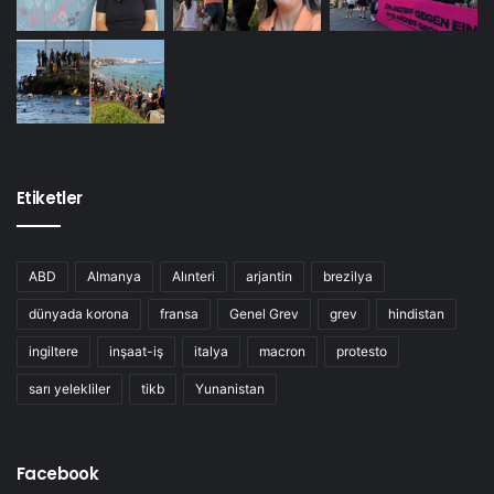
Etiketler
ABD
Almanya
Alınteri
arjantin
brezilya
dünyada korona
fransa
Genel Grev
grev
hindistan
ingiltere
inşaat-iş
italya
macron
protesto
sarı yelekliler
tikb
Yunanistan
Facebook