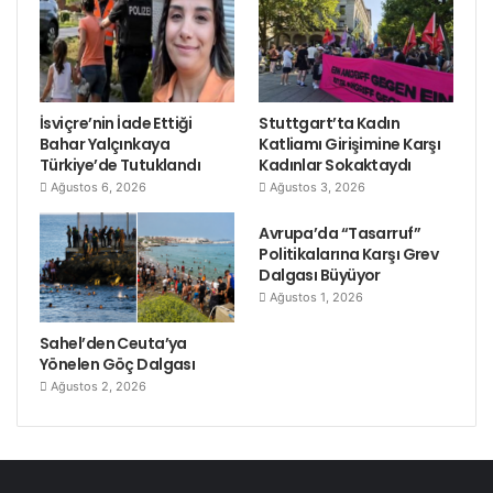
İsviçre’nin İade Ettiği
Stuttgart’ta Kadın
Bahar Yalçınkaya
Katliamı Girişimine Karşı
Türkiye’de Tutuklandı
Kadınlar Sokaktaydı
Ağustos 6, 2026
Ağustos 3, 2026
Avrupa’da “Tasarruf”
Politikalarına Karşı Grev
Dalgası Büyüyor
Ağustos 1, 2026
Sahel’den Ceuta’ya
Yönelen Göç Dalgası
Ağustos 2, 2026