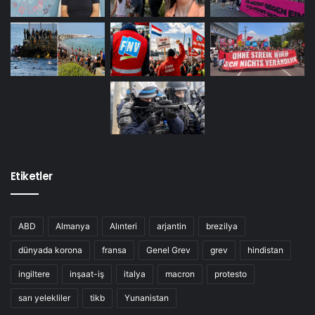
Etiketler
ABD
Almanya
Alınteri
arjantin
brezilya
dünyada korona
fransa
Genel Grev
grev
hindistan
ingiltere
inşaat-iş
italya
macron
protesto
sarı yelekliler
tikb
Yunanistan