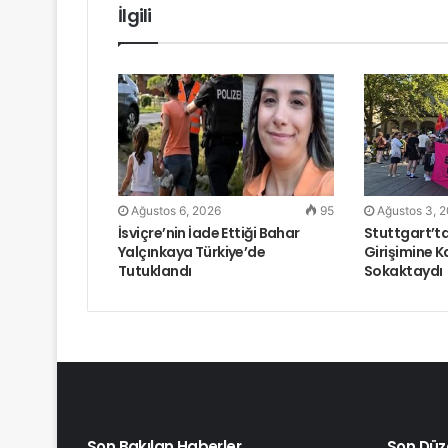
İlgili
Ağustos 6, 2026
95
Ağustos 3, 
İsviçre’nin İade Ettiği Bahar
Stuttgart’ta
Yalçınkaya Türkiye’de
Girişimine K
Tutuklandı
Sokaktaydı
Son Bakılan Haberler
Son Düz