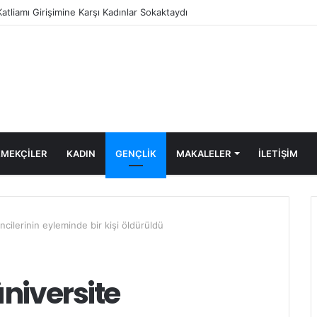
Katliamı Girişimine Karşı Kadınlar Sokaktaydı
MEKÇİLER
KADIN
GENÇLİK
MAKALELER
ILETIŞIM
cilerinin eyleminde bir kişi öldürüldü
niversite