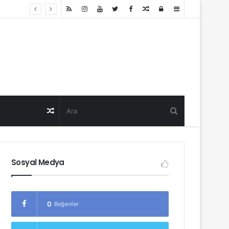
Random
Log
Sidebar
Post
in
Random
Post
Sosyal Medya
0
Beğeniler