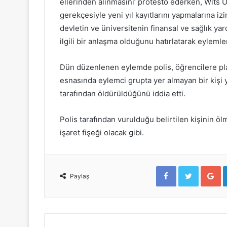
ellerinden alınmasını’ protesto ederken, Wits Ü
gerekçesiyle yeni yıl kayıtlarını yapmalarına iz
devletin ve üniversitenin finansal ve sağlık y
ilgili bir anlaşma olduğunu hatırlatarak eylemle
Dün düzenlenen eylemde polis, öğrencilere plast
esnasında eylemci grupta yer almayan bir kişi ya
tarafından öldürüldüğünü iddia etti.
Polis tarafından vurulduğu belirtilen kişinin ö
işaret fişeği olacak gibi.
F
T
G
a
w
o
Paylaş
c
i
o
e
t
g
b
t
l
o
e
e
o
r
+
k