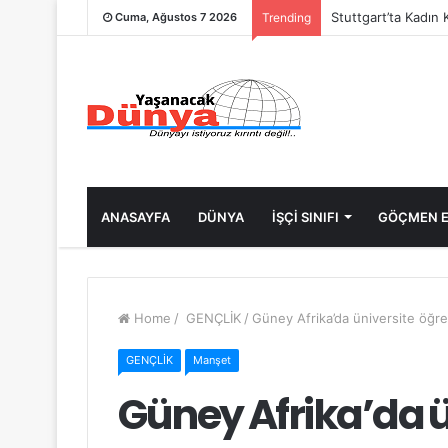
Stuttgart’ta Kadın 
Cuma, Ağustos 7 2026
Trending
ANASAYFA
DÜNYA
İŞÇİ SINIFI
GÖÇMEN E
Home
/
GENÇLİK
/
Güney Afrika’da üniversite öğren
GENÇLİK
Manşet
Güney Afrika’da ü