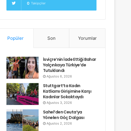
0
Takipçiler
Popüler
Son
Yorumlar
İsviçre’nin İade Ettiği Bahar
Yalçınkaya Türkiye’de
Tutuklandı
Ağustos 6, 2026
Stuttgart’ta Kadın
Katliamı Girişimine Karşı
Kadınlar Sokaktaydı
Ağustos 3, 2026
Sahel’den Ceuta’ya
Yönelen Göç Dalgası
Ağustos 2, 2026