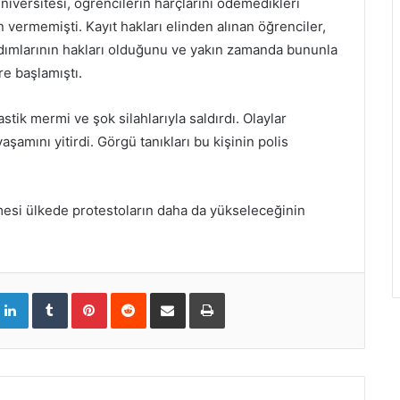
niversitesi, öğrencilerin harçlarını ödemedikleri
in vermemişti. Kayıt hakları elinden alınan öğrenciler,
ardımlarının hakları olduğunu ve yakın zamanda bununla
re başlamıştı.
ik mermi ve şok silahlarıyla saldırdı. Olaylar
şamını yitirdi. Görgü tanıkları bu kişinin polis
lmesi ülkede protestoların daha da yükseleceğinin
L
T
P
R
S
Y
i
u
i
e
h
a
n
m
n
d
a
z
k
b
t
d
r
d
e
l
e
i
e
ı
d
r
r
t
v
r
I
e
i
n
s
a
t
E
m
a
i