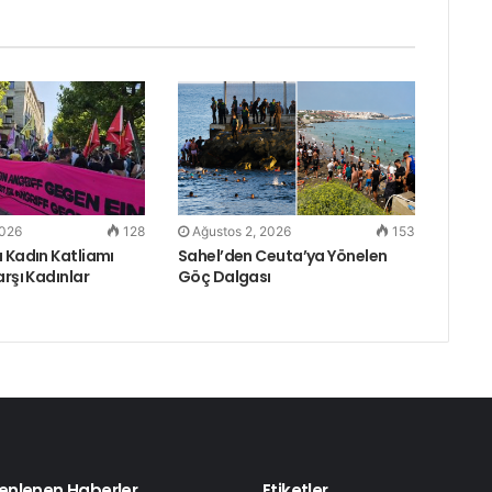
l
2026
128
Ağustos 2, 2026
153
 Kadın Katliamı
Sahel’den Ceuta’ya Yönelen
arşı Kadınlar
Göç Dalgası
enlenen Haberler
Etiketler