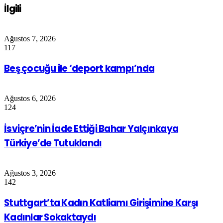
İlgili
Ağustos 7, 2026
117
Beş çocuğu ile ‘deport kampı’nda
Ağustos 6, 2026
124
İsviçre’nin İade Ettiği Bahar Yalçınkaya
Türkiye’de Tutuklandı
Ağustos 3, 2026
142
Stuttgart’ta Kadın Katliamı Girişimine Karşı
Kadınlar Sokaktaydı