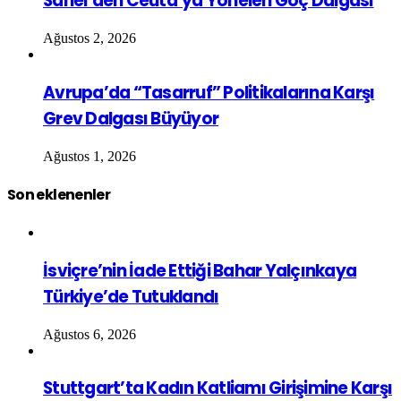
Sahel’den Ceuta’ya Yönelen Göç Dalgası
Ağustos 2, 2026
Avrupa’da “Tasarruf” Politikalarına Karşı
Grev Dalgası Büyüyor
Ağustos 1, 2026
Son eklenenler
İsviçre’nin İade Ettiği Bahar Yalçınkaya
Türkiye’de Tutuklandı
Ağustos 6, 2026
Stuttgart’ta Kadın Katliamı Girişimine Karşı