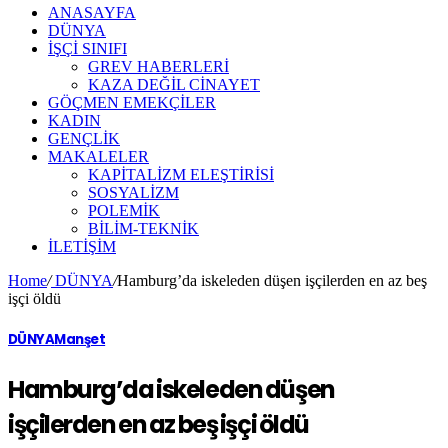
ANASAYFA
DÜNYA
İŞÇİ SINIFI
GREV HABERLERİ
KAZA DEĞİL CİNAYET
GÖÇMEN EMEKÇİLER
KADIN
GENÇLİK
MAKALELER
KAPİTALİZM ELEŞTİRİSİ
SOSYALİZM
POLEMİK
BİLİM-TEKNİK
ILETIŞIM
Home
/
DÜNYA
/
Hamburg’da iskeleden düşen işçilerden en az beş
işçi öldü
DÜNYA
Manşet
Hamburg’da iskeleden düşen
işçilerden en az beş işçi öldü