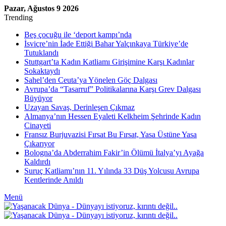
Pazar, Ağustos 9 2026
Trending
Beş çocuğu ile ‘deport kampı’nda
İsviçre’nin İade Ettiği Bahar Yalçınkaya Türkiye’de
Tutuklandı
Stuttgart’ta Kadın Katliamı Girişimine Karşı Kadınlar
Sokaktaydı
Sahel’den Ceuta’ya Yönelen Göç Dalgası
Avrupa’da “Tasarruf” Politikalarına Karşı Grev Dalgası
Büyüyor
Uzayan Savaş, Derinleşen Çıkmaz
Almanya’nın Hessen Eyaleti Kelkheim Şehrinde Kadın
Cinayeti
Fransız Burjuvazisi Fırsat Bu Fırsat, Yasa Üstüne Yasa
Çıkarıyor
Bologna’da Abderrahim Fakir’in Ölümü İtalya’yı Ayağa
Kaldırdı
Suruç Katliamı’nın 11. Yılında 33 Düş Yolcusu Avrupa
Kentlerinde Anıldı
Menü