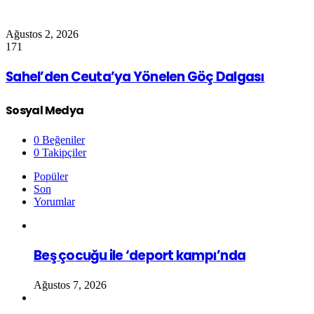
Ağustos 2, 2026
171
Sahel’den Ceuta’ya Yönelen Göç Dalgası
Sosyal Medya
0
Beğeniler
0
Takipçiler
Popüler
Son
Yorumlar
Beş çocuğu ile ‘deport kampı’nda
Ağustos 7, 2026