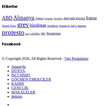
Etiketler
Almanya
ABD
fransa
dünyada korona
Alınteri
arjantin
brezilya
grev
hindistan
Genel Grev
inşaat-iş
ingiltere
macron
italya
protesto
Yunanistan
sarı yelekliler
tikb
Facebook
© Copyright 2026, All Rights Reserved -
Vier Produktion
Anasayfa
DÜNYA
İŞÇİ SINIFI
GÖÇMEN EMEKÇİLER
KADIN
GENÇLİK
MAKALELER
iletişim