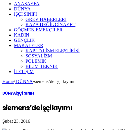
ANASAYFA
DÜNYA
İŞÇİ SINIFI
GREV HABERLERİ
KAZA DEĞİL CİNAYET
GÖÇMEN EMEKÇİLER
KADIN
GENÇLİK
MAKALELER
KAPİTALİZM ELEŞTİRİSİ
SOSYALİZM
POLEMİK
BİLİM-TEKNİK
ILETIŞIM
Home
/
DÜNYA
/
siemens’de işçi kıyımı
DÜNYA
İŞÇİ SINIFI
siemens’de işçi kıyımı
Şubat 23, 2016