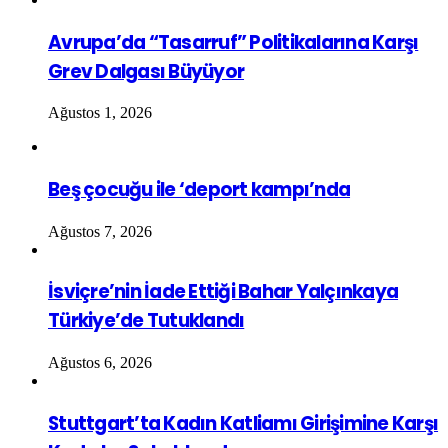
Avrupa’da “Tasarruf” Politikalarına Karşı
Grev Dalgası Büyüyor
Ağustos 1, 2026
Beş çocuğu ile ‘deport kampı’nda
Ağustos 7, 2026
İsviçre’nin İade Ettiği Bahar Yalçınkaya
Türkiye’de Tutuklandı
Ağustos 6, 2026
Stuttgart’ta Kadın Katliamı Girişimine Karşı