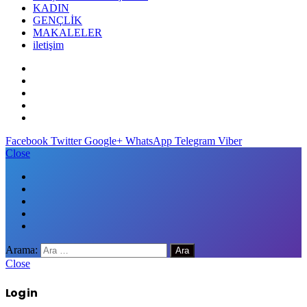
KADIN
GENÇLİK
MAKALELER
iletişim
Facebook
Twitter
Google+
WhatsApp
Telegram
Viber
Close
Arama:
Close
Log in