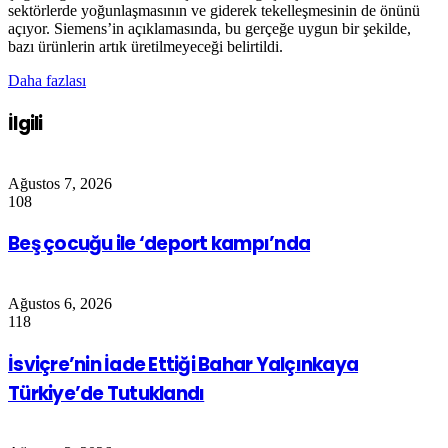
sektörlerde yoğunlaşmasının ve giderek tekelleşmesinin de önünü
açıyor. Siemens’in açıklamasında, bu gerçeğe uygun bir şekilde,
bazı ürünlerin artık üretilmeyeceği belirtildi.
Daha fazlası
İlgili
Ağustos 7, 2026
108
Beş çocuğu ile ‘deport kampı’nda
Ağustos 6, 2026
118
İsviçre’nin İade Ettiği Bahar Yalçınkaya
Türkiye’de Tutuklandı