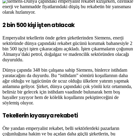
Dünya çapındaki emperyalist rekabet kızışırken, özellikle
enerji ve hammadde fiyatlarındaki düşüş bu rekabetin bir yansıması
olarak hızlanıyor.
2 bin 500 kişi işten atılacak
Emperyalist tekellerin önde gelen şirketlerinden Siemens, enerji
sektöründe dünya çapındaki rekabet gücünü korumak bahanesiyle 2
bin 500 işçiyi işten çıkaracağını açıkladı. İşten çıkarmaların çoğunun
Almanya’daki petrol, doğalgaz ve madencilik sektöründen olacağı
duyuruldu.
Dünya çapında 348 bin çalışana sahip Siemens, binlerce istihdam
yaratacağını da duyurdu. Bu “istihdam” sömürü koşullarının daha
ağır olduğu ve işgücünün de ucuz olduğu ülkelere yatırım yapmak
anlamına geliyor. Şirket, dünya çapındaki çok yönlü kriz ortamında,
belirsiz bir gelecek için istihdam vaadinde bulunarak hem boş
hayaller yayıyor hem de kölelik koşullarını pekiştireceğini de
söylemiş oluyor.
Tekellerin kıyasıya rekabeti
Öte yandan emperyalist rekabet, belli sektörlerdeki pazarların
çoğunluğuna hakim ve bu açıdan daha güçlü şirketlerin, bu