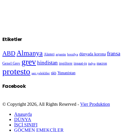
Etiketler
Almanya
ABD
fransa
dünyada korona
Alınteri
arjantin
brezilya
grev
hindistan
Genel Grev
inşaat-iş
ingiltere
macron
italya
protesto
Yunanistan
sarı yelekliler
tikb
Facebook
© Copyright 2026, All Rights Reserved -
Vier Produktion
Anasayfa
DÜNYA
İŞÇİ SINIFI
GÖÇMEN EMEKÇİLER