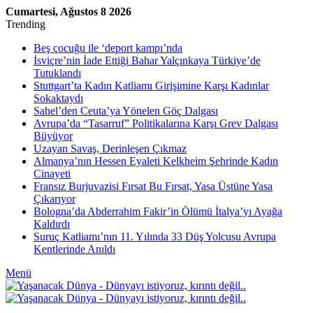
Cumartesi, Ağustos 8 2026
Trending
Beş çocuğu ile ‘deport kampı’nda
İsviçre’nin İade Ettiği Bahar Yalçınkaya Türkiye’de
Tutuklandı
Stuttgart’ta Kadın Katliamı Girişimine Karşı Kadınlar
Sokaktaydı
Sahel’den Ceuta’ya Yönelen Göç Dalgası
Avrupa’da “Tasarruf” Politikalarına Karşı Grev Dalgası
Büyüyor
Uzayan Savaş, Derinleşen Çıkmaz
Almanya’nın Hessen Eyaleti Kelkheim Şehrinde Kadın
Cinayeti
Fransız Burjuvazisi Fırsat Bu Fırsat, Yasa Üstüne Yasa
Çıkarıyor
Bologna’da Abderrahim Fakir’in Ölümü İtalya’yı Ayağa
Kaldırdı
Suruç Katliamı’nın 11. Yılında 33 Düş Yolcusu Avrupa
Kentlerinde Anıldı
Menü