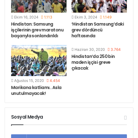
Yüz binlerce maden işçisi, özelleştirme saldırısına
Ekim 16, 2024
1.113
Ekim 3, 2024
1.149
karşı 2019 yılı Ekim ayında da ülke çapında grev
Hindistan: Samsung
‘Hindistan Samsung’daki
yapmıştı.
işçilerinin grev maratonu
grev dördüncü
başarıyla sonlandırıldı
haftasında
Etiketler
hindistan
madenci grevi
Haziran 30, 2020
3.764
Hindistan’da 250 bin
maden işçisi greve
çıkacak
Ağustos 15, 2020
4.454
Marikana katliamı.. Asla
unutulmayacak!
Sosyal Medya