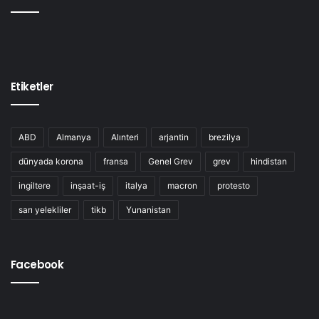
Etiketler
ABD
Almanya
Alınteri
arjantin
brezilya
dünyada korona
fransa
Genel Grev
grev
hindistan
ingiltere
inşaat-iş
italya
macron
protesto
sarı yelekliler
tikb
Yunanistan
Facebook