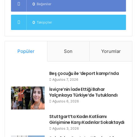
0
Beğeniler
0
Takipçiler
Popüler
Son
Yorumlar
Beş çocuğu ile ‘deport kampı’nda
Ağustos 7, 2026
İsviçre’nin İade Ettiği Bahar
Yalçınkaya Türkiye’de Tutuklandı
Ağustos 6, 2026
Stuttgart’ta Kadın Katliamı
Girişimine Karşı Kadınlar Sokaktaydı
Ağustos 3, 2026