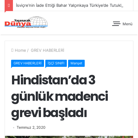
İsviçre’nin İade Ettiği Bahar Yalçınkaya Türkiye’de Tutuklandı
Menü
Home
/
GREV HABERLERİ
GREV HABERLERİ
İŞÇİ SINIFI
Manşet
Hindistan’da 3
günlük madenci
grevi başladı
Temmuz 2, 2020