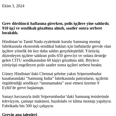
Ekim 3, 2024
Grev dördüncü haftasına girerken, polis işçilere yine saldırdı;
910 işçi ve sendikalı gözaltına alındı, saatler sonra serbest
bırakıldı.
Hindistan’ın Tamil Nadu eyaletinde kurulu Samsung montaj
fabrikasında ekonomik-sendikal hakları için haftalardır grevde olan
işçilere yönelik bir kez daha saldırı gerçekleştirildi. Yürüyüş
düzenleyen işçilere saldıran polis 650 grevciyi ve onlara desteğe
gelen CITU sendikasından 60 kişiyi gözaltına aldı. Böylece
yürüyüşü engelleyen polis saatler sonra işçileri serbest bıraktı.
Güney Hindistan’daki Chennai şehrine yakın Sriperumbudur
kasabasındaki “Samsung India” fabrikasında patronların, işçilerin
örgütlendiği sendikayı “tanımamakta” ısrar etmesi üzerine 9
Eylül’de greve başlamıştı.
Sanayi havzasıyla ünlü Sriperumbudur’daki Samsung tesislerinde
televizyon, çamaşır makinesi, buzdolabı ve klima montajı yapılıyor.
Fabrikada bin 500 işçi çalışıyor.
Grevin ana talepleri