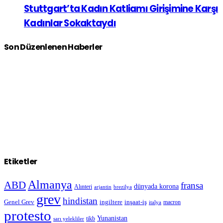
Stuttgart’ta Kadın Katliamı Girişimine Karşı
Kadınlar Sokaktaydı
Son Düzenlenen Haberler
Etiketler
Almanya
ABD
fransa
dünyada korona
Alınteri
arjantin
brezilya
grev
hindistan
Genel Grev
inşaat-iş
ingiltere
macron
italya
protesto
Yunanistan
sarı yelekliler
tikb